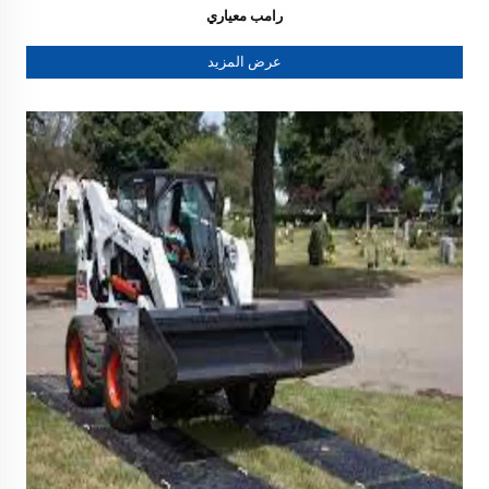
رامب معياري
عرض المزيد