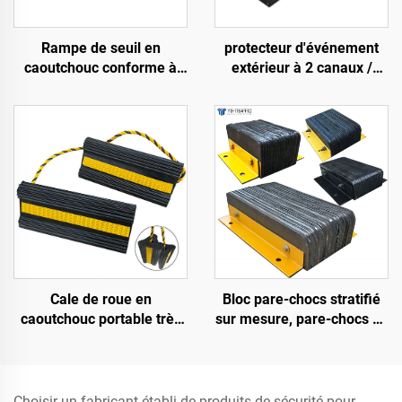
Rampe de seuil en
protecteur d'événement
caoutchouc conforme à
extérieur à 2 canaux /
l'ADA, rampe de protection
Protecteur de câble en
de câbles à 5 voies pour
caoutchouc type crosse
fauteuil roulant, pour
événements intérieurs et
extérieurs
Bloc pare-chocs stratifié
Cale de roue en
sur mesure, pare-chocs de
caoutchouc portable très
quai de chargement,
robuste, résistante aux
défense lourde pour quai
chocs sévères, pour avion,
voiture, camions,
véhicules de loisirs AWC01
Choisir un fabricant établi de produits de sécurité pour