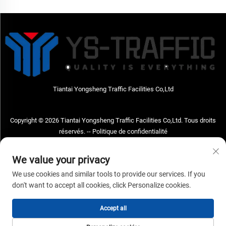
Tiantai Yongsheng Traffic Facilities Co,Ltd
Copyright © 2026 Tiantai Yongsheng Traffic Facilities Co,Ltd. Tous droits
réservés. --
Politique de confidentialité
Nous contacter
We value your privacy
Address: Tiantai Yongsheng Traffic Facilities Co,Ltd Adresse : No.73, route
We use cookies and similar tools to provide our services. If you
Hongchou Ouest, ville de Hongchou, comté de Tiantai, ville de Taizhou, province
don't want to accept all cookies, click Personalize cookies.
du Zhejiang, Chine Code postal : 317210
Accept all
Tél. :
+86-18968682471
E-mail:
[email protected]