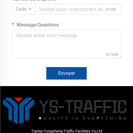
Code
0/100
Message/Questions
0/1000
Envoyer
Tiantai Yongsheng Traffic Facilities Co,Ltd