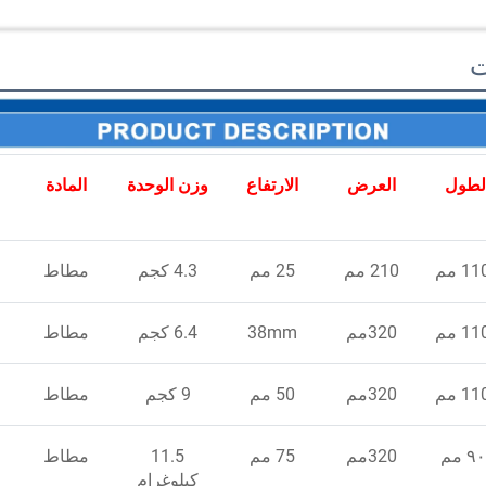
ت
لطول
العرض
الارتفاع
وزن الوحدة
المادة
1 مم
210 مم
25 مم
4.3 كجم
مطاط
1 مم
320مم
38mm
6.4 كجم
مطاط
1 مم
320مم
50 مم
9 كجم
مطاط
٩ مم
320مم
75 مم
11.5
مطاط
كيلوغرام