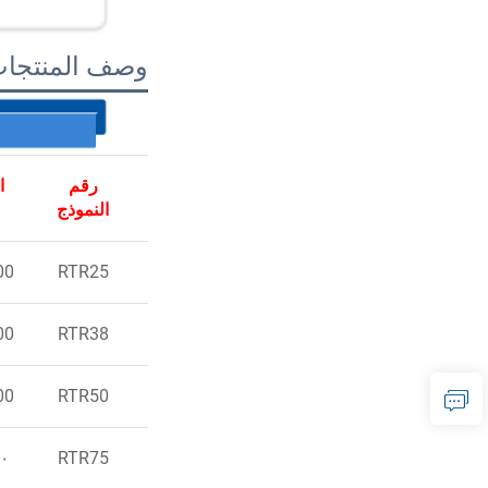
وصف المنتجا
رقم
ا
النموذج
RTR25
100
RTR38
100
RTR50
100
RTR75
٠٠