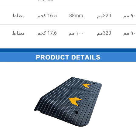
٩ مم
320مم
88mm
16.5 كجم
مطاط
٩ مم
320مم
١٠٠ مم
17.6 كجم
مطاط