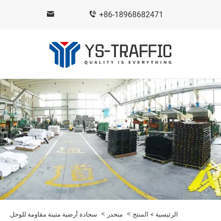
+86-18968682471
>
>
الرئيسية >
المنتج
منحدر
سجادة أرضية متينة مقاومة للوحل