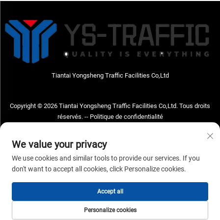
Tiantai Yongsheng Traffic Facilities Co,Ltd
Copyright © 2026 Tiantai Yongsheng Traffic Facilities Co,Ltd. Tous droits
réservés. --
Politique de confidentialité
Contactez-nous
We value your privacy
Address: Tiantai Yongsheng Traffic Facilities Co,Ltd Adresse : No.73, route
We use cookies and similar tools to provide our services. If you
Hongchou Ouest, ville de Hongchou, comté de Tiantai, ville de Taizhou, province
don't want to accept all cookies, click Personalize cookies.
du Zhejiang, Chine Code postal : 317210
Accept all
Tél. :
+86-18968682471
E-mail:
[email protected]
Personalize cookies