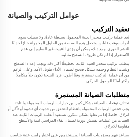
عوامل التركيب والصيانة
تعقيد التركيب
تُعد عملية تركيب منحدر العتبة المحمول بسيطة عادةً، ولا تتطلب سوى
أدوات ووقت قليلين. وتجعل هذه البساطة من الحلول المحمولة خيارًا جذابًا
للنشر الفوري. ومع ذلك، يمكن أن يؤدي التثبيت غير السليم إلى عدم
الاستقرار إذا لم تكن ظروف السطح مثالية.
يتطلب تركيب منحدر العتبة الثابت تخطيطًا أكثر دقة. ويجب إعداد السطح
وتثبيت النظام وختمه بشكل صحيح لضمان الأداء طويل الأمد. وعلى الرغم
من أن عملية التركيب تستغرق وقتًا أطول، فإن النتيجة تكون حلاً متكاملاً
وأكثر أمانًا للوصول الحركي.
متطلبات الصيانة المستمرة
تختلف توقعات الصيانة بشكل كبير بين خيارات الرمبات المحمولة والثابتة.
يجب فحص الرمبات المحمولة بانتظام للتحقق من حدوث أي تشوه أو تآكل أو
انزلاق، خاصةً إذا تم نقلها بشكل متكرر. تستفيد أنظمة الرمبات الثابتة عند
العتبات من عمليات تفتيش دورية لضمان بقاء المراسي آمنة والأسطح
مقاومة للانزلاق.
يساعد فهم مسؤوليات الصيانة المستخدمين على اختيار رامب عتبة يتناسب