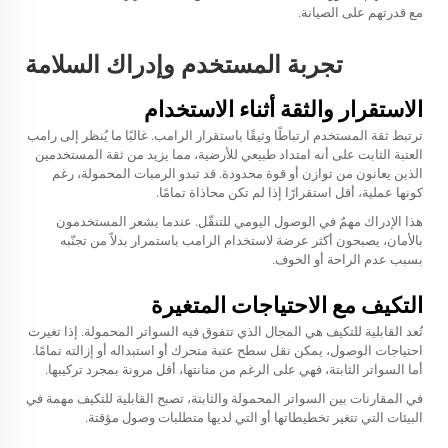
مع قدرتهم على الصيانة.
تجربة المستخدم وإدراك السلامة
الاستقرار والثقة أثناء الاستخدام
ترتبط ثقة المستخدم ارتباطًا وثيقًا باستقرار الرامب. غالبًا ما يُنظر إلى رامب
العتبة الثابت على أنه امتداد طبيعي للأرضية، مما يزيد من ثقة المستخدمين
الذين يعانون من توازن أو قوة محدودة. قد تبدو الرمبات المحمولة، رغم
كونها عملية، أقل استقرارًا إذا لم تكن محاذاة تمامًا.
هذا الإدراك مهمٌ في الوصول اليومي للتنقّل. عندما يشعر المستخدمون
بالأمان، يصبحون أكثر عرضة لاستخدام الرامب باستمرار بدلاً من تجنّبه
بسبب عدم الراحة أو الخوف.
التكيف مع الاحتياجات المتغيرة
تُعد القابلية للتكيف هي المجال الذي تتفوق فيه السواتر المحمولة. إذا تغيرت
احتياجات الوصول، يمكن نقل سطح عتبة متحرك أو استبداله أو إزالته تمامًا.
أما السواتر الثابتة، فهي على الرغم من متانتها، أقل مرونة بمجرد تركيبها.
في المقارنات بين السواتر المحمولة والثابتة، تصبح القابلية للتكيف مهمة في
البيئات التي تتغير تخطيطاتها أو التي لديها متطلبات وصول مؤقتة.