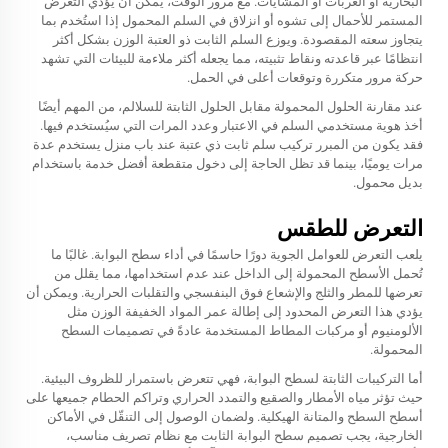
البخارية أو العربات أو المشايات. مع مرور الوقت، يمكن أن يؤدي التعرض
المستمر للأحمال إلى تشوه أو انزلاق في السلم المحمول إذا استُخدم بما
يتجاوز سعته المقصودة. ويوزع السلم الثابت ذو العتبة الوزن بشكل أكثر
انتظامًا عبر قاعدته ونقاط تثبيته، مما يجعله أكثر ملاءمة للبيئات التي تشهد
حركة مرور متكررة وتوقعات أعلى في الحمل.
عند مقارنة الحلول المحمولة مقابل الحلول الثابتة للسلالم، من المهم أيضًا
أخذ هوية مستخدمي السلم في الاعتبار وعدد المرات التي سيُستخدم فيها.
فقد يكون من المبرر تركيب سلم ثابت ذي عتبة عند باب منزل يستخدم عدة
مرات يوميًا، بينما قد تظل الحاجة إلى دخول متقطعة أفضل خدمة باستخدام
بديل محمول.
التعرض للطقس
يلعب التعرض للعوامل الجوية دورًا حاسمًا في أداء سطح البوابة. غالبًا ما
تُحمل الأسطح المحمولة إلى الداخل عند عدم استخدامها، مما يقلل من
تعرضها للمطر والثلج والإشعاع فوق البنفسجي والتقلبات الحرارية. ويمكن أن
يؤدي هذا التعرض المحدود إلى إطالة عمر المواد الخفيفة الوزن مثل
الألومنيوم أو مركبات المطاط المستخدمة عادةً في تصميمات السطح
المحمولة.
أما التركيبات الثابتة لسطح البوابة، فهي تتعرض باستمرار للظروف البيئية.
حيث تؤثر مياه الأمطار والصقيع والتمدد الحراري وتراكم الحطام جميعها على
أسطح السطح والمتانة الهيكلية. ولضمان الوصول إلى التنقّل في الأماكن
الخارجية، يجب تصميم سطح البوابة الثابت مع نظام تصريف مناسب،