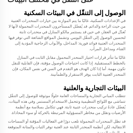
الوصول إلى التنقّل في البيئات السكنية
في الإعدادات السكنية، غالبًا ما يتم الموازنة بين خيارات المنحدرات العتبية
من حيث الراحة والدائم. قد يُفضّل المستأجرون المنحدرات المحمولة لأنها لا
تُعدّل في العقار، في حين قد يستثمر مالكو المنازل في منحدرات ثابتة
لتحسين الوصول إلى التنقّل اليومي. وتشمل المواقع الشائعة التي توفر فيها
المنحدرات العتبية فوائد فورية: المداخل، والأبواب الزجاجية المؤدية إلى
الفناء، ومداخل المرآب.
غالبًا ما تتأثر قرارات اختيار المنحدر المحمول مقابل الثابت في المنازل
بالخطط المستقبلية. إذا كانت احتياجات الوصول مؤقتة، فإن القابلية للنقل
تكون مهمة. أما إذا كان الهدف هو التقدم في السن في نفس المكان، فإن
المنحدر العتبية الثابت يوفر الاستقرار والطمأنينة.
البيئات التجارية والعلنية
تتطلب المباني التجارية والمساحات العامة حلولًا موثوقة للوصول إلى التنقّل
تتماشى مع اللوائح التنظيمية وتتحمل الاستخدام المستمر. وفي هذه البيئات،
يُفضّل عادةً تركيب منحدرات عتبية ثابتة. فهي تتكامل بسلاسة مع أنظمة
الأرضيات وتقلل من مخاطر المسؤولية المرتبطة بالحركة أو سوء المحاذاة.
قد تظل المنحدرات المحمولة تلعب دورًا في الفعاليات المؤقتة أو المساحات
الانتقالية، لكن أنظمة المنحدر الثابتة عند العتبة توفر الثبات والمتانة المتوقعة
في البيئات المهنية.