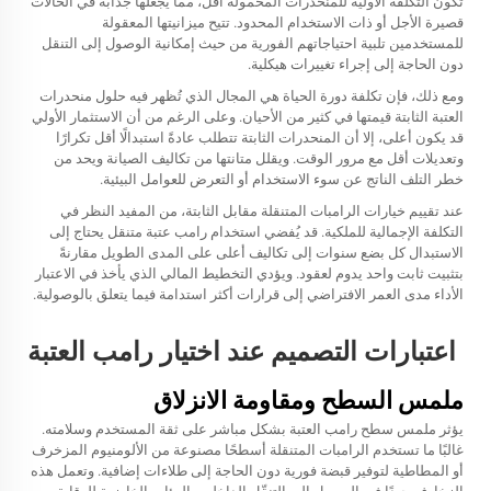
تكون التكلفة الأولية للمنحدرات المحمولة أقل، مما يجعلها جذابة في الحالات
قصيرة الأجل أو ذات الاستخدام المحدود. تتيح ميزانيتها المعقولة
للمستخدمين تلبية احتياجاتهم الفورية من حيث إمكانية الوصول إلى التنقل
دون الحاجة إلى إجراء تغييرات هيكلية.
ومع ذلك، فإن تكلفة دورة الحياة هي المجال الذي تُظهر فيه حلول منحدرات
العتبة الثابتة قيمتها في كثير من الأحيان. وعلى الرغم من أن الاستثمار الأولي
قد يكون أعلى، إلا أن المنحدرات الثابتة تتطلب عادةً استبدالًا أقل تكرارًا
وتعديلات أقل مع مرور الوقت. ويقلل متانتها من تكاليف الصيانة ويحد من
خطر التلف الناتج عن سوء الاستخدام أو التعرض للعوامل البيئية.
عند تقييم خيارات الرامبات المتنقلة مقابل الثابتة، من المفيد النظر في
التكلفة الإجمالية للملكية. قد يُفضي استخدام رامب عتبة متنقل يحتاج إلى
الاستبدال كل بضع سنوات إلى تكاليف أعلى على المدى الطويل مقارنةً
بتثبيت ثابت واحد يدوم لعقود. ويؤدي التخطيط المالي الذي يأخذ في الاعتبار
الأداء مدى العمر الافتراضي إلى قرارات أكثر استدامة فيما يتعلق بالوصولية.
اعتبارات التصميم عند اختيار رامب العتبة
ملمس السطح ومقاومة الانزلاق
يؤثر ملمس سطح رامب العتبة بشكل مباشر على ثقة المستخدم وسلامته.
غالبًا ما تستخدم الرامبات المتنقلة أسطحًا مصنوعة من الألومنيوم المزخرف
أو المطاطية لتوفير قبضة فورية دون الحاجة إلى طلاءات إضافية. وتعمل هذه