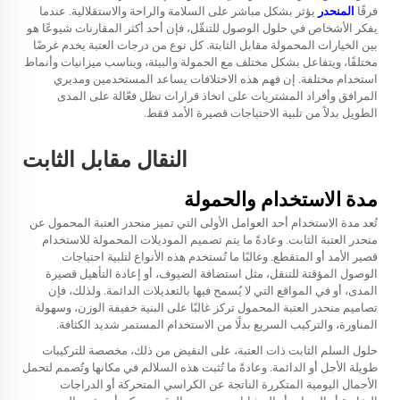
فرقًا
المنحدر
يؤثر بشكل مباشر على السلامة والراحة والاستقلالية. عندما
يفكر الأشخاص في حلول الوصول للتنقّل، فإن أحد أكثر المقارنات شيوعًا هو
بين الخيارات المحمولة مقابل الثابتة. كل نوع من درجات العتبة يخدم غرضًا
مختلفًا، ويتفاعل بشكل مختلف مع الحمولة والبيئة، ويناسب ميزانيات وأنماط
استخدام مختلفة. إن فهم هذه الاختلافات يساعد المستخدمين ومديري
المرافق وأفراد المشتريات على اتخاذ قرارات تظل فعّالة على المدى
الطويل بدلاً من تلبية الاحتياجات قصيرة الأمد فقط.
النقال مقابل الثابت
مدة الاستخدام والحمولة
تُعد مدة الاستخدام أحد العوامل الأولى التي تميز منحدر العتبة المحمول عن
منحدر العتبة الثابت. وعادةً ما يتم تصميم الموديلات المحمولة للاستخدام
قصير الأمد أو المتقطع. وغالبًا ما تُستخدم هذه الأنواع لتلبية احتياجات
الوصول المؤقتة للتنقل، مثل استضافة الضيوف، أو إعادة التأهيل قصيرة
المدى، أو في المواقع التي لا يُسمح فيها بالتعديلات الدائمة. ولذلك، فإن
تصاميم منحدر العتبة المحمول تركز غالبًا على البنية خفيفة الوزن، وسهولة
المناورة، والتركيب السريع بدلًا من الاستخدام المستمر شديد الكثافة.
حلول السلم الثابت ذات العتبة، على النقيض من ذلك، مخصصة للتركيبات
طويلة الأجل أو الدائمة. وعادةً ما تُثبت هذه السلالم في مكانها وتُصمم لتحمل
الأحمال اليومية المتكررة الناتجة عن الكراسي المتحركة أو الدراجات