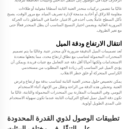
الزخارف جيدًا في الوصول إلى التنقّل الداخلي والبيئات الخاضعة للرقابة.
غالبًا ما تتضمن تركيبات منحدر العتبة الثابتة أسطحًا مقولبة أو طلاءات
مقاومة للانزلاق أو أخاديد مدمجة لإدارة تصريف المياه. مع مرور الوقت، يصبح
تآكل السطح عاملًا يجب أخذه في الاعتبار، خاصةً في المناطق ذات الحركة
المرورية العالية. ويضمن اختيار النسيج المناسب أن يظل المنحدر فعالًا حتى
مع تغير الظروف.
انتقال الارتفاع ودقة الميل
تُعد تصميمات الميل الدقيقة ضرورية لأي منحدر عتبة. وغالبًا ما يتم تصميم
المنحدرات المحمولة لتتناسب مع نطاق ارتفاع محدد، مما يجعلها متعددة
الاستخدامات ولكنها أحيانًا أقل دقة عند التعامل مع عتبات فريدة. ويمكن أن
يؤدي الميل غير المناسب إلى زيادة الجهد المطلوب من مستخدمي
الكراسي المتحركة أو خلق خطر الانقلاب.
يمكن تخصيص حلول منحدر العتبة الثابتة لتتناسب بدقة مع ارتفاع وعرض
العتبة. وتحسّن هذه الدقة من الراحة وتقلل من الإجهاد أثناء الاستخدام
اليومي. وفي التقييمات المقارنة بين المنحدرات المحمولة والثابتة، غالبًا ما
تكون دقة الميل تميل لصالح التركيبات الثابتة عندما تكون سهولة الاستخدام
على المدى الطويل أولوية.
تطبيقات الوصول لذوي القدرة المحدودة
على التنقّل في مختلف البيئات