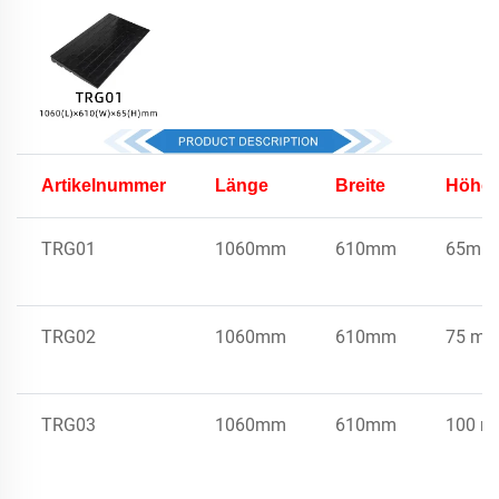
Artikelnummer
Länge
Breite
Höhe
TRG01
1060mm
610mm
65mm
TRG02
1060mm
610mm
75 m
TRG03
1060mm
610mm
100 