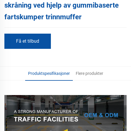
skråning ved hjelp av gummibaserte
fartskumper trinnmuffer
Få et tilbud
Produktspesifikasjoner
Flere produkter