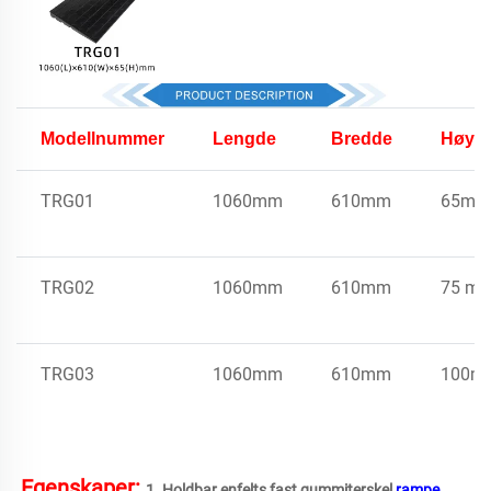
Modellnummer
Lengde
Bredde
Høyd
TRG01
1060mm
610mm
65mm
TRG02
1060mm
610mm
75 m
TRG03
1060mm
610mm
100m
Egenskaper: 
1. Holdbar enfelts fast gummiterskel 
rampe 