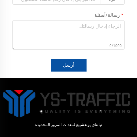
رسالة/أسئلة
0/1000
أرسل
تيانتاي يونغشينغ لمعدات المرور المحدودة