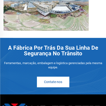
A Fábrica Por Trás Da Sua Linha De
Segurança No Trânsito
Ferramentas, marcação, embalagem e logística gerenciadas pela mesma
equipe.
Contate-nos