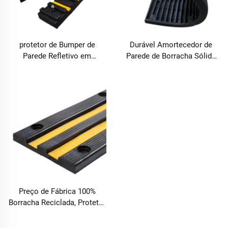
protetor de Bumper de
Durável Amortecedor de
Parede Refletivo em
Parede de Borracha Sólida
Borracha Sólida Reciclada
Preta 100% Reciclada com
100% Preto para Segurança
Refletivo Protetor de
em Garagem de
Segurança para
Estacionamento e Via
Estacionamento e Garagem
Preço de Fábrica 100%
Borracha Reciclada, Protetor
Refletivo Preto para Parede,
Barreira para Garagem de