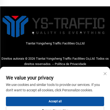
Estacionamento, Produto
para Via
Tiantai Yongsheng Traffic Facilities Co,Ltd
Direitos autorais © 2026 Tiantai Yongsheng Traffic Facilities Co,Ltd. Todos os
direitos reservados. --
Política de Privacidade
Entre em Contato Conosco
We value your privacy
Address: Tiantai Yongsheng Traffic Facilities Co,Ltd Endereço; Nº73, Rua
We use cookies and similar tools to provide our services. If you
Hongchou Oeste, cidade de Hongchou, condado de Tiantai, cidade de Taizhou,
don't want to accept all cookies, click Personalize cookies.
província de Zhejiang, China Código postal; 317210
Accept all
Tel.:
+86-18968682471
E-mail:
[email protected]