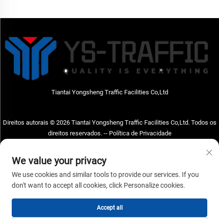
de 1000 mm, 1*320 mm,
Segurança Refletiva em PE
com Base de Borracha, Cor
Preta
Tiantai Yongsheng Traffic Facilities Co,Ltd
Direitos autorais © 2026 Tiantai Yongsheng Traffic Facilities Co,Ltd. Todos os
direitos reservados. --
Política de Privacidade
Entre em Contato Conosco
We value your privacy
Address: Tiantai Yongsheng Traffic Facilities Co,Ltd Endereço; Nº73, Rua
We use cookies and similar tools to provide our services. If you
Hongchou Oeste, cidade de Hongchou, condado de Tiantai, cidade de Taizhou,
don't want to accept all cookies, click Personalize cookies.
província de Zhejiang, China Código postal; 317210
Accept all
Tel.:
+86-18968682471