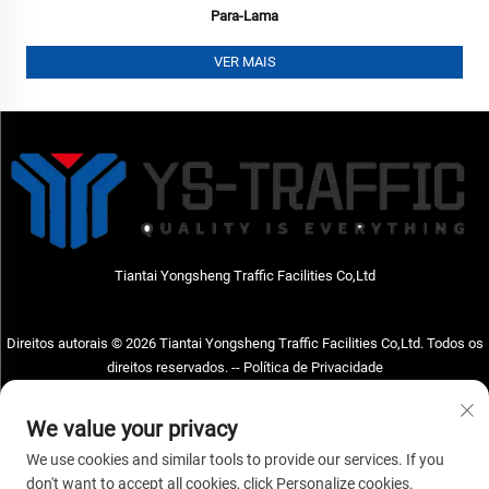
Para-Lama
VER MAIS
Tiantai Yongsheng Traffic Facilities Co,Ltd
Direitos autorais © 2026 Tiantai Yongsheng Traffic Facilities Co,Ltd. Todos os
direitos reservados. --
Política de Privacidade
Entre em Contato Conosco
We value your privacy
Address: Tiantai Yongsheng Traffic Facilities Co,Ltd Endereço; Nº73, Rua
We use cookies and similar tools to provide our services. If you
Hongchou Oeste, cidade de Hongchou, condado de Tiantai, cidade de Taizhou,
don't want to accept all cookies, click Personalize cookies.