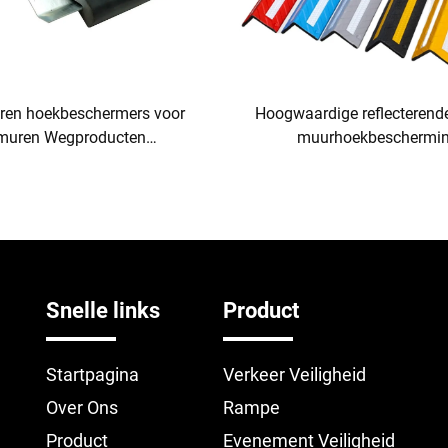
ren hoekbeschermers voor
Hoogwaardige reflecterend
muren Wegproducten
muurhoekbeschermi
oekstootkussens voor
beschermplaat kleurrijk 
bescherming
kunststof voor wegen P
muurhoekbeschermi
Snelle links
Product
Startpagina
Verkeer Veiligheid
Over Ons
Rampe
Product
Evenement Veiligheid