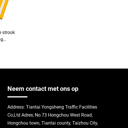
e strook
ng
rubber
remium
ng
Neem contact met ons op
Address: Tiantai Yongsheng Traffic Facilities
Co,Ltd Adres; No.73 Hongchou West Road,
Hongchou town, Tiantai county, Taizhou City,