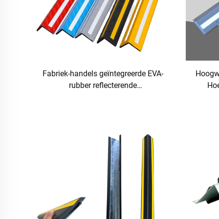
Fabriek-handels geïntegreerde EVA-
Hoogwa
rubber reflecterende
Ho
hoekbeschermer —
Hoekbev
Impactbestendige
wandrandbeveiliging