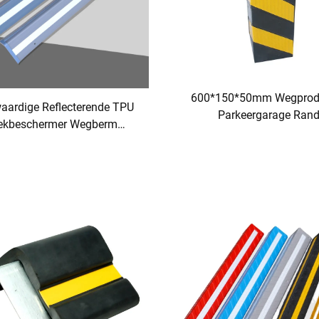
600*150*50mm Wegprod
ardige Reflecterende TPU
Parkeergarage Ran
ekbeschermer Wegberm
Veiligheidsbeveiligin
eiliging voor Parkeerplaats
Muurbeschermer van Rub
Materiaal Hoekbesche