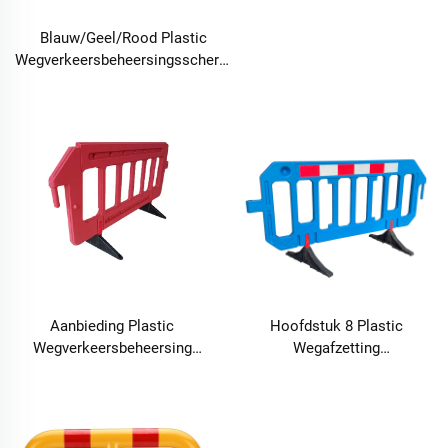
Blauw/Geel/Rood Plastic
Wegverkeersbeheersingsscherm
voor Wegveiligheid Tijdelijk
Verkeersafzettingsscherm
Aanbieding Plastic
Hoofdstuk 8 Plastic
Wegverkeersbeheersing
Wegafzetting
Barrière voor Wegveiligheid
Verkeersregulatie Afzetting
Tijdelijke Verkeersafzetting
Scherm voor Wegveiligheid