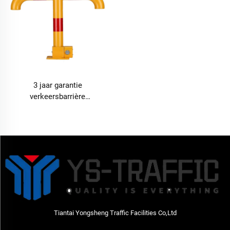
3 jaar garantie
verkeersbarrière
550*400*70mm geel en rood
stalen parkeerbarrière
Tiantai Yongsheng Traffic Facilities Co,Ltd