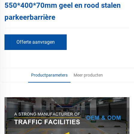
550*400*70mm geel en rood stalen
parkeerbarrière
Offerte aanvragen
Productparameters
Meer producten