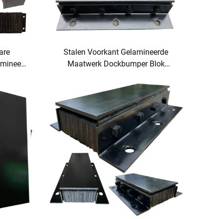
are
Stalen Voorkant Gelamineerde
amineerd
Maatwerk Dockbumper Blok
plossing
Laaddock Bumper Zware Dock
Fender Alles Zwart