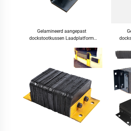
Gelamineerd aangepast
G
dockstootkussen Laadplatform
docks
stootkussen Zwaar stootkussen
stoot
voor muurbescherming
v