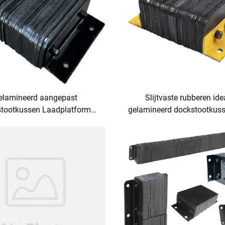
elamineerd aangepast
Slijtvaste rubberen ide
tootkussen Laadplatform
gelamineerd dockstootkuss
kussen Zwaar stootkussen
wandbescherming
oor muurbescherming