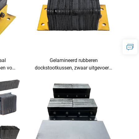
aal
Gelamineerd rubberen
en voor
dockstootkussen, zwaar uitgevoerd,
voor vrachtwagen