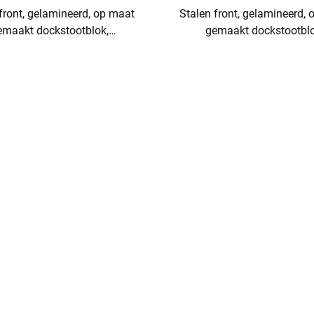
front, gelamineerd, op maat
Stalen front, gelamineerd,
emaakt dockstootblok,
gemaakt dockstootblo
latform buffer, zware dock
laadplatform buffer, zwar
fender
fender