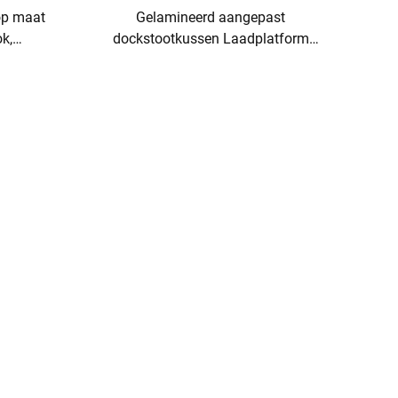
 op maat
Gelamineerd aangepast
k,
dockstootkussen Laadplatform
e dock
stootkussen Zwaar stootkussen
voor muurbescherming