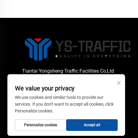
Tiantai Yongsheng Traffic Facilities Co,Ltd
We value your privacy
Copyright © 2026 Tiantai Yongsheng Traffic
We use cookies and similar tools to provide our
Facilities Co,Ltd. Alle rechten voorbehouden. --
services. If you don't want to accept all cookies, click
Privacybeleid
Personalize cookies.
Personalize cookies
Accept all