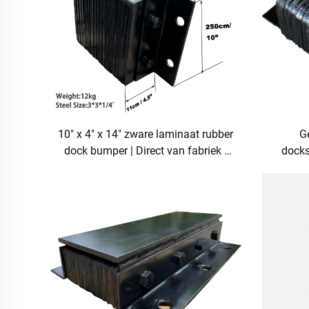
10" x 4" x 14" zware laminaat rubber
G
dock bumper | Direct van fabriek |
docks
Langlevende impactbescherming
stoot
v