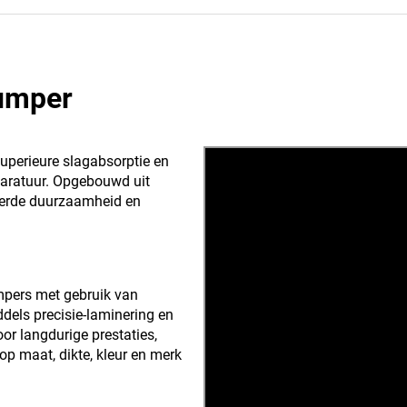
umper
perieure slagabsorptie en
paratuur. Opgebouwd uit
eterde duurzaamheid en
mpers met gebruik van
dels precisie-laminering en
or langdurige prestaties,
op maat, dikte, kleur en merk