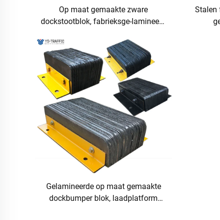
Op maat gemaakte zware
Stalen 
dockstootblok, fabrieksge-lamineerd
g
rubber voor laadplatformoplossing
laadp
Gelamineerde op maat gemaakte
dockbumper blok, laadplatform
bumper, zware dockboeg