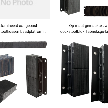
elamineerd aangepast
Op maat gemaakte zw
tootkussen Laadplatform
dockstootblok, fabrieksge-l
kussen Zwaar stootkussen
rubber voor laadplatformo
oor muurbescherming