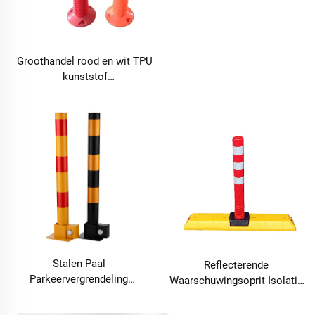
Groothandel rood en wit TPU
kunststof
waarschuwingsverkeersbarrière
parkeerpaal
Stalen Paal
Reflecterende
Parkeervergrendeling
Waarschuwingsoprit Isolatie
Afsluitbare Geel en Zwart
Verkeersveiligheid Kunststof
Uitneembare Paal
Basis Delineator