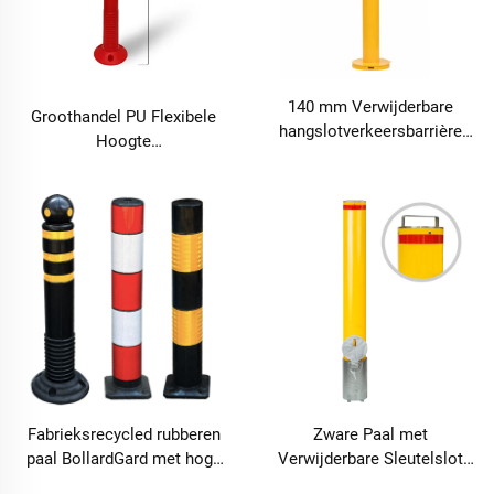
140 mm Verwijderbare
Groothandel PU Flexibele
hangslotverkeersbarrière
Hoogte
Gele inbouw
Verkeerswaarschuwing
verkeersregelingsinrichting
Bordpaal Reflecterend
Verkeersbord
Fabrieksrecycled rubberen
Zware Paal met
paal BollardGard met hoge
Verwijderbare Sleutelslot
zichtbaarheid reflecterend
90mm Inbouw Roldeur Geel