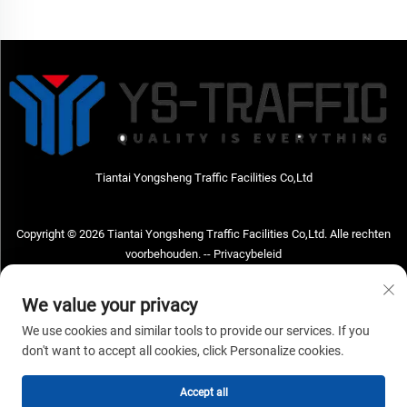
Staal Materiaal
Tiantai Yongsheng Traffic Facilities Co,Ltd
Copyright © 2026 Tiantai Yongsheng Traffic Facilities Co,Ltd. Alle rechten
voorbehouden. --
Privacybeleid
Neem contact met ons op
We value your privacy
Address: Tiantai Yongsheng Traffic Facilities Co,Ltd Adres; No.73 Hongchou
We use cookies and similar tools to provide our services. If you
West Road, Hongchou town, Tiantai county, Taizhou City, Zhejiang Provice,
don't want to accept all cookies, click Personalize cookies.
China Postcode; 317210
Accept all
Tel:
+86-18968682471