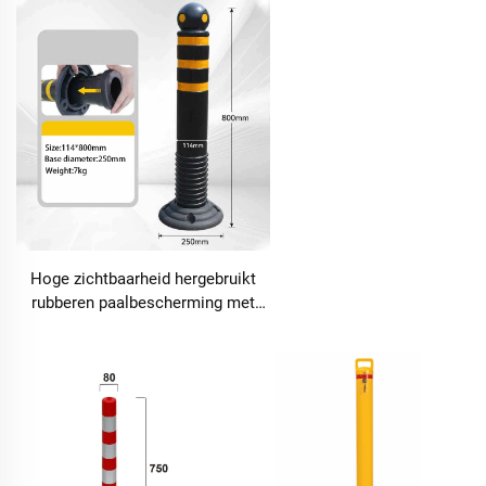
Bordesmarkering Paal
Wegafscheider Rijbaan
Scheiders
Hoge zichtbaarheid hergebruikt
rubberen paalbescherming met
reflecterende
verkeerswaarschuwingskenmerken