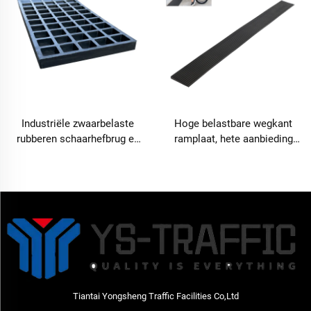
Industriële zwaarbelaste
Hoge belastbare wegkant
rubberen schaarhefbrug en
ramplaat, hete aanbieding
laagprofiel
verkeersdrempel
voertuigtoegangspad –
SLR50ramp
Tiantai Yongsheng Traffic Facilities Co,Ltd