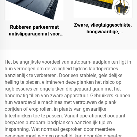
Zware, vliegtuiggeschikte,
Rubberen parkeermat
hoogwaardige,
antislipgaragemat voor
impactbestendige,
binnen en buiten voor
draagbare rubberen
SUV/vrachtwagens/sportwagens
wielblokken voor auto's,
vliegtuigen, vrachtwagens,
Het belangrijkste voordeel van autobarn-laadplanken ligt in
camperwagens AWC01
hun vermogen om de veiligheid tijdens laadoperaties
aanzienlijk te verbeteren. Door een stabiele, geleidelijke
helling te bieden, elimineren deze planken het risico op
rugblessures en ongelukken die gepaard gaan met het
handmatig tillen van zware apparatuur. Gebruikers kunnen
hun waardevolle machines met vertrouwen de plank
oprijden of erop rollen, in plaats van gevaarlijke
tiltechnieken toe te passen. Vanuit operationeel oogpunt
besparen autobarn-laadplanken aanzienlijk tijd en
inspanning. Wat normaal gesproken door meerdere
personen moet worden opgetild, kan door één operator