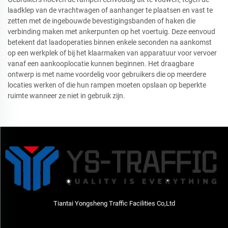
laadklep van de vrachtwagen of aanhanger te plaatsen en vast te
zetten met de ingebouwde bevestigingsbanden of haken die
verbinding maken met ankerpunten op het voertuig. Deze eenvoud
betekent dat laadoperaties binnen enkele seconden na aankomst
op een werkplek of bij het klaarmaken van apparatuur voor vervoer
vanaf een aankooplocatie kunnen beginnen. Het draagbare
ontwerp is met name voordelig voor gebruikers die op meerdere
locaties werken of die hun rampen moeten opslaan op beperkte
ruimte wanneer ze niet in gebruik zijn.
Tiantai Yongsheng Traffic Facilities Co,Ltd