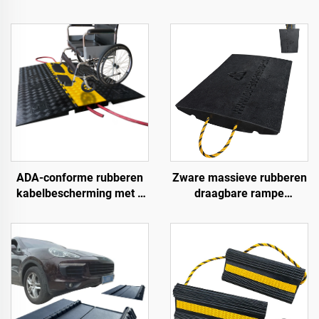
ADA-conforme rubberen
Zware massieve rubberen
kabelbescherming met 5
draagbare rampe
kanalen,
Premium helling
rolstoeltoegankelijke
toegangsweg product voor
oprijplaat voor binnen- en
betere toegang tot wegen
buitengebruik bij
evenementen