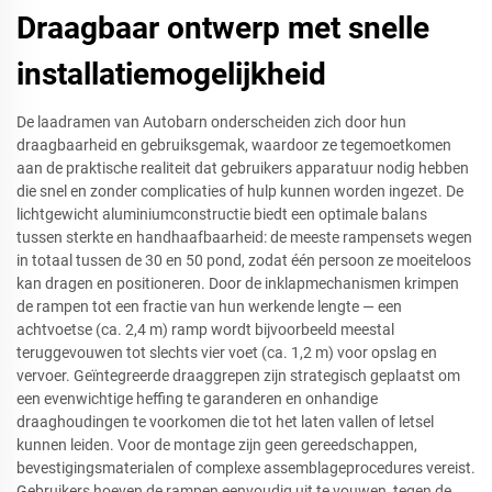
Draagbaar ontwerp met snelle
installatiemogelijkheid
De laadramen van Autobarn onderscheiden zich door hun
draagbaarheid en gebruiksgemak, waardoor ze tegemoetkomen
aan de praktische realiteit dat gebruikers apparatuur nodig hebben
die snel en zonder complicaties of hulp kunnen worden ingezet. De
lichtgewicht aluminiumconstructie biedt een optimale balans
tussen sterkte en handhaafbaarheid: de meeste rampensets wegen
in totaal tussen de 30 en 50 pond, zodat één persoon ze moeiteloos
kan dragen en positioneren. Door de inklapmechanismen krimpen
de rampen tot een fractie van hun werkende lengte — een
achtvoetse (ca. 2,4 m) ramp wordt bijvoorbeeld meestal
teruggevouwen tot slechts vier voet (ca. 1,2 m) voor opslag en
vervoer. Geïntegreerde draaggrepen zijn strategisch geplaatst om
een evenwichtige heffing te garanderen en onhandige
draaghoudingen te voorkomen die tot het laten vallen of letsel
kunnen leiden. Voor de montage zijn geen gereedschappen,
bevestigingsmaterialen of complexe assemblageprocedures vereist.
Gebruikers hoeven de rampen eenvoudig uit te vouwen, tegen de