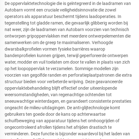
De oppervlaktetechnologie die is geïntegreerd in de laadramen van
Autobarn vormt een cruciale veiligheidsinnovatie die zowel
operators als apparatuur beschermt tijdens laadoperaties. In
tegenstelling tot gladde ramen, die gevaarlijk glibberig worden bij
nat weer, zijn de laadramen van Autobarn voorzien van technisch
ontworpen gripoppervlakken met meerdere ontwerpelementen die
samenwerken om de greep te maximaliseren. Verhoogde
dwarsbalkprofielen vormen fysieke barrières waarop
bandenprofielen kunnen grijpen, terwijl geperforeerde ontwerpen
water, modder en vuil toelaten om door te vallen in plaats van zich
op het loopoppervlak te verzamelen. Sommige modellen zijn
voorzien van gegolfde randen en perforatieplaatpatronen die extra
structuur bieden voor verbeterde wrijving. Deze geavanceerde
oppervlaktebehandeling blijft effectief onder uiteenlopende
weersomstandigheden, van regenachtige ochtenden tot
sneeuwachtige winterdagen, en garandeert consistente prestaties
ongeacht de milieu-uitdagingen. De anti-glijtechnologie komt
gebruikers ten goede door de kans op achterwaartse
schuifbeweging van apparatuur tijdens het omhoogrijden of
ongecontroleerd afrollen tijdens het afrijden drastisch te
verminderen. Deze functie is bijzonder waardevol bij het laden van