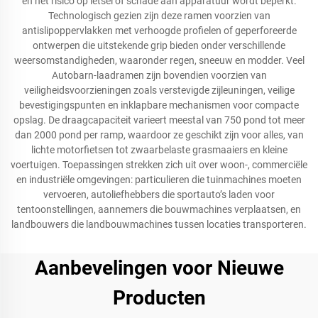
en het risico op letsel of schade aan apparatuur wordt beperkt.
Technologisch gezien zijn deze ramen voorzien van
antislipoppervlakken met verhoogde profielen of geperforeerde
ontwerpen die uitstekende grip bieden onder verschillende
weersomstandigheden, waaronder regen, sneeuw en modder. Veel
Autobarn-laadramen zijn bovendien voorzien van
veiligheidsvoorzieningen zoals verstevigde zijleuningen, veilige
bevestigingspunten en inklapbare mechanismen voor compacte
opslag. De draagcapaciteit varieert meestal van 750 pond tot meer
dan 2000 pond per ramp, waardoor ze geschikt zijn voor alles, van
lichte motorfietsen tot zwaarbelaste grasmaaiers en kleine
voertuigen. Toepassingen strekken zich uit over woon-, commerciële
en industriële omgevingen: particulieren die tuinmachines moeten
vervoeren, autoliefhebbers die sportauto’s laden voor
tentoonstellingen, aannemers die bouwmachines verplaatsen, en
landbouwers die landbouwmachines tussen locaties transporteren.
Aanbevelingen voor Nieuwe
Producten