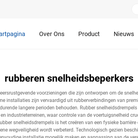
artpagina
Over Ons
Product
Nieuws
rubberen snelheidsbeperkers
rkeersrustgevende voorzieningen die zijn ontworpen om de snelhe
ame installaties zijn vervaardigd uit rubberverbindingen van pre
t gedurende langere perioden behouden. Rubber snelheidsdrempel
industrieterreinen, waar controle van de voertuigsnelheid cruc
ber snelheidsdrempels is het creëren van een fysieke barrière
mene wegveiligheid wordt verbeterd. Technologisch gezien besch
envoudige installatie mogelijk maken en aanpassing aan de ver