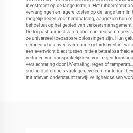
investment op de lange termijn. Het rubbermateriaal
vervangingen en lagere kosten op de lange termijn 
mogelijkheden voor herplaatsing, aangezien hun mod
behoeften op het gebied van verkeersmanagement. Dez
De toepasbaarheid van rubber snelheidsdrempels st
ze universeel toepasbare oplossingen zijn. Hun ge
gemeenschap over overmatige geluidsoverlast word
een evenwicht biedt tussen initiële betaalbaarheid 
verlagen van aansprakelijkheid voor eigendomshou
verslechtering door UV-straling, regen of tempera
snelheidsdrempels vaak gerecycleerd materiaal be
initiatieven ondersteunt terwijl veiligheidseisen wor