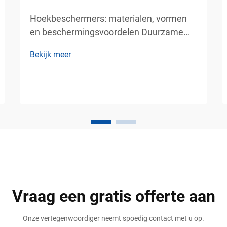
Hoekbeschermers: materialen, vormen
en beschermingsvoordelen Duurzame
muur- en kolombeveiliging voor
Bekijk meer
commerciële veiligheidsomgevingen In
drukbezochte commerciële en industriële
omgevingen is er voortdurend beweging
van voertuigen, karren, heftrucks,
pallettrucks en...
Vraag een gratis offerte aan
Onze vertegenwoordiger neemt spoedig contact met u op.