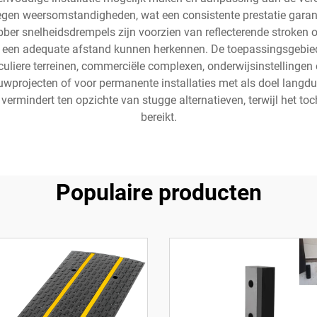
n weersomstandigheden, wat een consistente prestatie garand
bber snelheidsdrempels zijn voorzien van reflecterende stroken o
af een adequate afstand kunnen herkennen. De toepassingsgebi
uliere terreinen, commerciële complexen, onderwijsinstellingen
bouwprojecten of voor permanente installaties met als doel langdu
 vermindert ten opzichte van stugge alternatieven, terwijl het to
bereikt.
Populaire producten