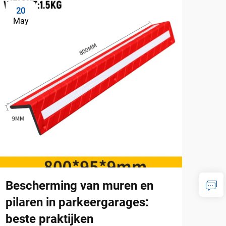
20
0
May
Ju
Bescherming van muren en
Hoe
pilaren in parkeergarages:
ond
beste praktijken
ten