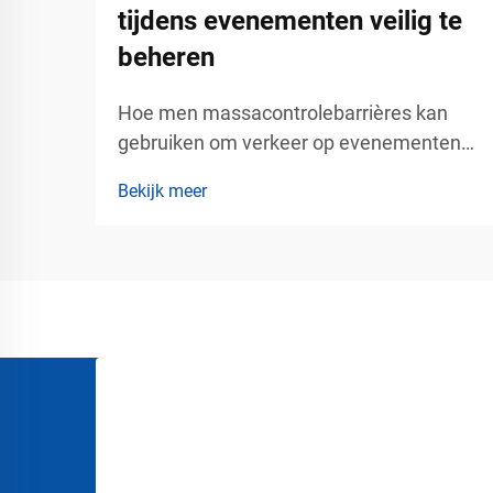
tijdens evenementen veilig te
beheren
Hoe men massacontrolebarrières kan
gebruiken om verkeer op evenementen
veilig te beheren. Het beheren van grote
Bekijk meer
groepen mensen tijdens concerten,
tentoonstellingen, beurzen,
stadionevenementen, luchthavens,
winkelcentra en openbare bijeenkomsten
vereist meer dan alleen het plaatsen van
borden of touwen...