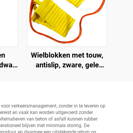
en
Wielblokken met touw,
dway
antislip, zware, gele
wielblokken,
lichtgewicht wielstops
voor auto's, campers,
vrachtwagens en
 voor verkeersmanagement, zonder in te leveren op
l vereist en vaak kan worden uitgevoerd zonder
camperwagens
 alternatieven van beton of asfalt kunnen rubber
rationeel blijven met minimale storing. De
ensduur, en daarmee een uitstekende return on