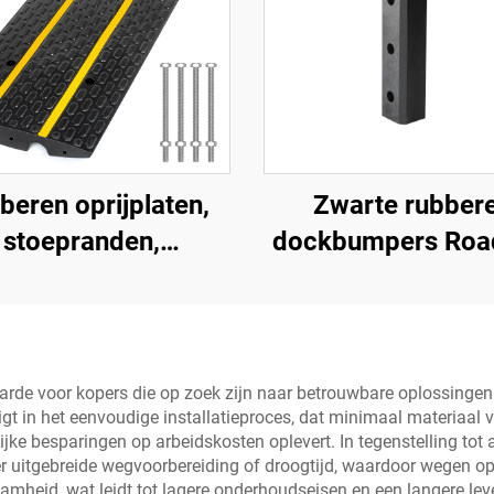
beren oprijplaten,
Zwarte rubber
stoepranden,
dockbumpers Roa
mpelrampen voor
Products
laadperrons,
otorfietsen en
rolstoelen
arde voor kopers die op zoek zijn naar betrouwbare oplossingen
el ligt in het eenvoudige installatieproces, dat minimaal materiaa
ijke besparingen op arbeidskosten oplevert. In tegenstelling tot
 uitgebreide wegvoorbereiding of droogtijd, waardoor wegen ope
mheid, wat leidt tot lagere onderhoudseisen en een langere lev