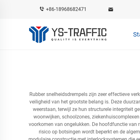
+86-18968682471
St
Rubber snelheidsdrempels zijn zeer effectieve ve
veiligheid van het grootste belang is. Deze duurz
weerstaan, terwijl ze hun structurele integritei
woonwijken, schoolzones, ziekenhuiscomplexen en 
voorkomen van ongelukken. De hoofdfunctie van rub
risico op botsingen wordt beperkt en de alge
modulaire constructie met interlocksystemen die e