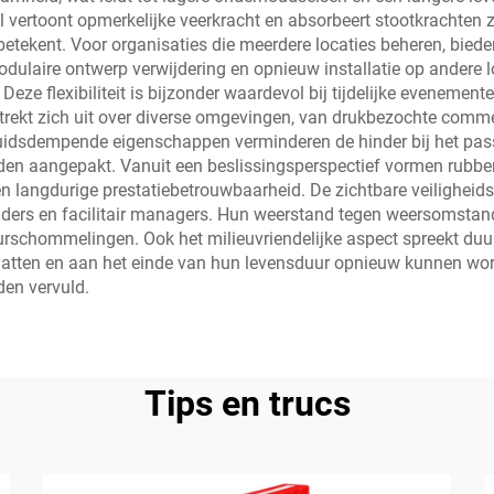
 vertoont opmerkelijke veerkracht en absorbeert stootkrachten z
betekent. Voor organisaties die meerdere locaties beheren, bied
ulaire ontwerp verwijdering en opnieuw installatie op andere lo
e flexibiliteit is bijzonder waardevol bij tijdelijke evenemente
rekt zich uit over diverse omgevingen, van drukbezochte comme
luidsdempende eigenschappen verminderen de hinder bij het pas
en aangepakt. Vanuit een beslissingsperspectief vormen rubber
en langdurige prestatiebetrouwbaarheid. De zichtbare veiligheids
ders en facilitair managers. Hun weerstand tegen weersomstand
tuurschommelingen. Ook het milieuvriendelijke aspect spreekt 
vatten en aan het einde van hun levensduur opnieuw kunnen wo
den vervuld.
Tips en trucs