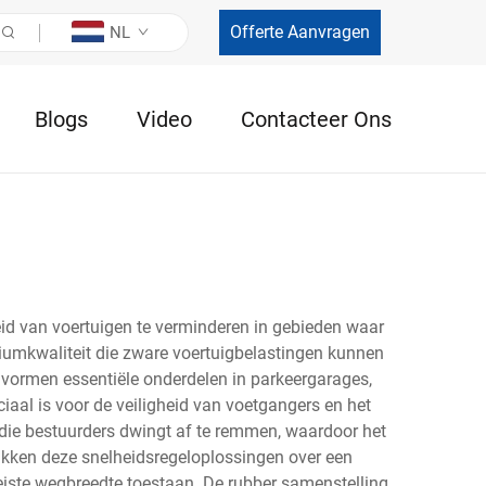
Offerte Aanvragen
NL
Blogs
Video
Contacteer Ons
id van voertuigen te verminderen in gebieden waar
miumkwaliteit die zware voertuigbelastingen kunnen
s vormen essentiële onderdelen in parkeergarages,
iaal is voor de veiligheid van voetgangers en het
 die bestuurders dwingt af te remmen, waardoor het
ikken deze snelheidsregeloplossingen over een
eiste wegbreedte toestaan. De rubber samenstelling