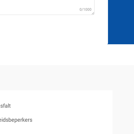
0/1000
sfalt
eidsbeperkers