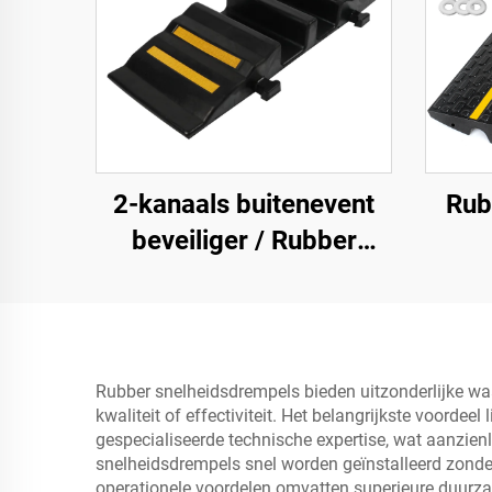
2-kanaals buitenevent
Rub
beveiliger / Rubber
kabelbeveiliger
dre
kabelrampe
m
Rubber snelheidsdrempels bieden uitzonderlijke wa
kwaliteit of effectiviteit. Het belangrijkste voorde
gespecialiseerde technische expertise, wat aanzienl
snelheidsdrempels snel worden geïnstalleerd zonder
operationele voordelen omvatten superieure duurzaa