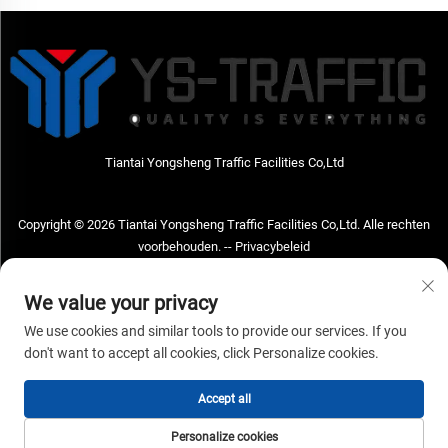
Tiantai Yongsheng Traffic Facilities Co,Ltd
Copyright © 2026 Tiantai Yongsheng Traffic Facilities Co,Ltd. Alle rechten
voorbehouden. --
Privacybeleid
Neem contact met ons op
We value your privacy
Address: Tiantai Yongsheng Traffic Facilities Co,Ltd Adres; No.73 Hongchou
We use cookies and similar tools to provide our services. If you
West Road, Hongchou town, Tiantai county, Taizhou City, Zhejiang Provice,
don't want to accept all cookies, click Personalize cookies.
China Postcode; 317210
Accept all
Tel:
+86-18968682471
E-mailadres:
[email protected]
Personalize cookies