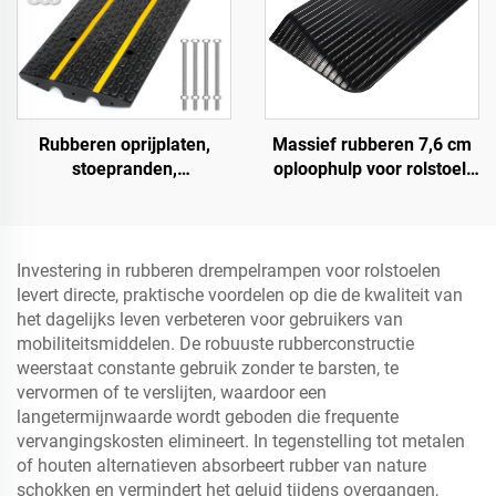
Rubberen oprijplaten,
Massief rubberen 7,6 cm
stoepranden,
oploophulp voor rolstoel,
drempelrampen voor
drempel, deuroploophulp
laadperrons, motorfietsen
met vleugelranden,
en rolstoelen
snelheidsbump
Productcategorie
Investering in rubberen drempelrampen voor rolstoelen
levert directe, praktische voordelen op die de kwaliteit van
het dagelijks leven verbeteren voor gebruikers van
mobiliteitsmiddelen. De robuuste rubberconstructie
weerstaat constante gebruik zonder te barsten, te
vervormen of te verslijten, waardoor een
langetermijnwaarde wordt geboden die frequente
vervangingskosten elimineert. In tegenstelling tot metalen
of houten alternatieven absorbeert rubber van nature
schokken en vermindert het geluid tijdens overgangen,