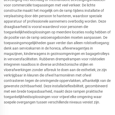
voor commerciële toepassingen met veel verkeer. De lichte
constructie maakt het mogelijk om de ramp tijdens installatie of
verplaatsing door één persoon te hanteren, waardoor speciale
apparatuur of professionele aannemers overbodig worden. Deze
draagbaarheid is vooral waardevol voor personen die
toegankelijkheidsoplossingen op meerdere locaties nodig hebben of
de positie van de ramp seizoensgebonden moeten aanpassen. De
toepassingsmogelijkheden gaan verder dan alleen rolstoeltoegang:
denk aan servicekarren in de horeca, afleverwagentjes in
magazijnen, kinderwagens in gezinsomgevingen en bagagetrolleys
in vervoersfaciliteiten. Rubberen drempelrampen voor rolstoelen
integreren naadloos in diverse architectonische stijlen en
vloerafwerkingen zonder afbreuk te doen aan de esthetiek; ze zijn
verkrijgbaar in kleuren die ofwel harmoniëren met ofwel
contrasteren tegen de omringende oppervlakken, afhankelijk van de
gewenste zichtbaarheid. Deze installatieflexibiliteit, gecombineerd
met een brede toepasbaarheid, maakt deze rampen praktische
toegankelijkheidsoplossingen voor vrijwel elke omgeving waar
soepele overgangen tussen verschillende niveaus vereist zijn.