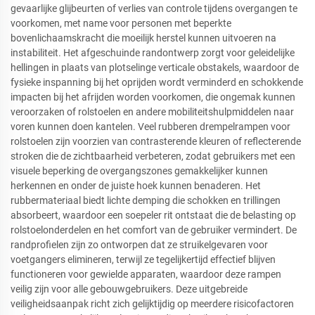
gevaarlijke glijbeurten of verlies van controle tijdens overgangen te
voorkomen, met name voor personen met beperkte
bovenlichaamskracht die moeilijk herstel kunnen uitvoeren na
instabiliteit. Het afgeschuinde randontwerp zorgt voor geleidelijke
hellingen in plaats van plotselinge verticale obstakels, waardoor de
fysieke inspanning bij het oprijden wordt verminderd en schokkende
impacten bij het afrijden worden voorkomen, die ongemak kunnen
veroorzaken of rolstoelen en andere mobiliteitshulpmiddelen naar
voren kunnen doen kantelen. Veel rubberen drempelrampen voor
rolstoelen zijn voorzien van contrasterende kleuren of reflecterende
stroken die de zichtbaarheid verbeteren, zodat gebruikers met een
visuele beperking de overgangszones gemakkelijker kunnen
herkennen en onder de juiste hoek kunnen benaderen. Het
rubbermateriaal biedt lichte demping die schokken en trillingen
absorbeert, waardoor een soepeler rit ontstaat die de belasting op
rolstoelonderdelen en het comfort van de gebruiker vermindert. De
randprofielen zijn zo ontworpen dat ze struikelgevaren voor
voetgangers elimineren, terwijl ze tegelijkertijd effectief blijven
functioneren voor gewielde apparaten, waardoor deze rampen
veilig zijn voor alle gebouwgebruikers. Deze uitgebreide
veiligheidsaanpak richt zich gelijktijdig op meerdere risicofactoren