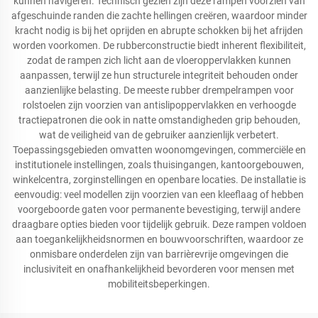
kunnen navigeren. Technisch gezien zijn deze rampen voorzien van
afgeschuinde randen die zachte hellingen creëren, waardoor minder
kracht nodig is bij het oprijden en abrupte schokken bij het afrijden
worden voorkomen. De rubberconstructie biedt inherent flexibiliteit,
zodat de rampen zich licht aan de vloeroppervlakken kunnen
aanpassen, terwijl ze hun structurele integriteit behouden onder
aanzienlijke belasting. De meeste rubber drempelrampen voor
rolstoelen zijn voorzien van antislipoppervlakken en verhoogde
tractiepatronen die ook in natte omstandigheden grip behouden,
wat de veiligheid van de gebruiker aanzienlijk verbetert.
Toepassingsgebieden omvatten woonomgevingen, commerciële en
institutionele instellingen, zoals thuisingangen, kantoorgebouwen,
winkelcentra, zorginstellingen en openbare locaties. De installatie is
eenvoudig: veel modellen zijn voorzien van een kleeflaag of hebben
voorgeboorde gaten voor permanente bevestiging, terwijl andere
draagbare opties bieden voor tijdelijk gebruik. Deze rampen voldoen
aan toegankelijkheidsnormen en bouwvoorschriften, waardoor ze
onmisbare onderdelen zijn van barrièrevrije omgevingen die
inclusiviteit en onafhankelijkheid bevorderen voor mensen met
mobiliteitsbeperkingen.