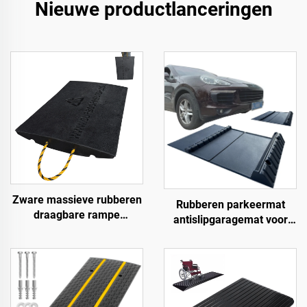
Nieuwe productlanceringen
Zware massieve rubberen
Rubberen parkeermat
draagbare rampe
antislipgaragemat voor
Premium helling
binnen en buiten voor
toegangsweg product voor
SUV/vrachtwagens/sportwa
betere toegang tot wegen