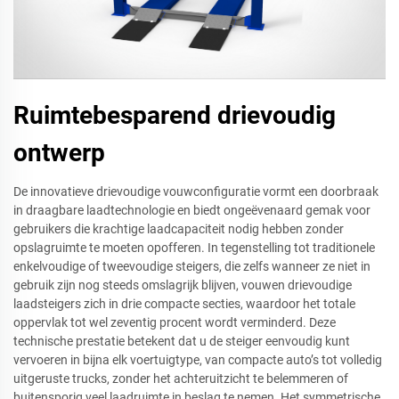
Ruimtebesparend drievoudig
ontwerp
De innovatieve drievoudige vouwconfiguratie vormt een doorbraak
in draagbare laadtechnologie en biedt ongeëvenaard gemak voor
gebruikers die krachtige laadcapaciteit nodig hebben zonder
opslagruimte te moeten opofferen. In tegenstelling tot traditionele
enkelvoudige of tweevoudige steigers, die zelfs wanneer ze niet in
gebruik zijn nog steeds omslagrijk blijven, vouwen drievoudige
laadsteigers zich in drie compacte secties, waardoor het totale
oppervlak tot wel zeventig procent wordt verminderd. Deze
technische prestatie betekent dat u de steiger eenvoudig kunt
vervoeren in bijna elk voertuigtype, van compacte auto’s tot volledig
uitgeruste trucks, zonder het achteruitzicht te belemmeren of
buitensporig veel laadruimte in beslag te nemen. Het symmetrische