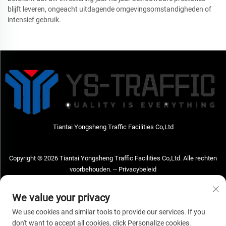
blijft leveren, ongeacht uitdagende omgevingsomstandigheden of
intensief gebruik.
Tiantai Yongsheng Traffic Facilities Co,Ltd
Copyright © 2026 Tiantai Yongsheng Traffic Facilities Co,Ltd. Alle rechten
voorbehouden. --
Privacybeleid
Neem contact met ons op
We value your privacy
Address: Tiantai Yongsheng Traffic Facilities Co,Ltd Adres; No.73 Hongchou
We use cookies and similar tools to provide our services. If you
West Road, Hongchou town, Tiantai county, Taizhou City, Zhejiang Provice,
don't want to accept all cookies, click Personalize cookies.