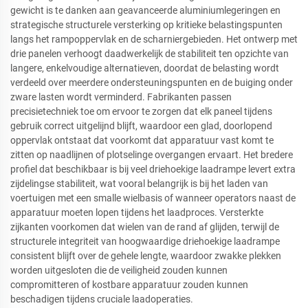
gewicht is te danken aan geavanceerde aluminiumlegeringen en
strategische structurele versterking op kritieke belastingspunten
langs het rampoppervlak en de scharniergebieden. Het ontwerp met
drie panelen verhoogt daadwerkelijk de stabiliteit ten opzichte van
langere, enkelvoudige alternatieven, doordat de belasting wordt
verdeeld over meerdere ondersteuningspunten en de buiging onder
zware lasten wordt verminderd. Fabrikanten passen
precisietechniek toe om ervoor te zorgen dat elk paneel tijdens
gebruik correct uitgelijnd blijft, waardoor een glad, doorlopend
oppervlak ontstaat dat voorkomt dat apparatuur vast komt te
zitten op naadlijnen of plotselinge overgangen ervaart. Het bredere
profiel dat beschikbaar is bij veel driehoekige laadrampe levert extra
zijdelingse stabiliteit, wat vooral belangrijk is bij het laden van
voertuigen met een smalle wielbasis of wanneer operators naast de
apparatuur moeten lopen tijdens het laadproces. Versterkte
zijkanten voorkomen dat wielen van de rand af glijden, terwijl de
structurele integriteit van hoogwaardige driehoekige laadrampe
consistent blijft over de gehele lengte, waardoor zwakke plekken
worden uitgesloten die de veiligheid zouden kunnen
compromitteren of kostbare apparatuur zouden kunnen
beschadigen tijdens cruciale laadoperaties.