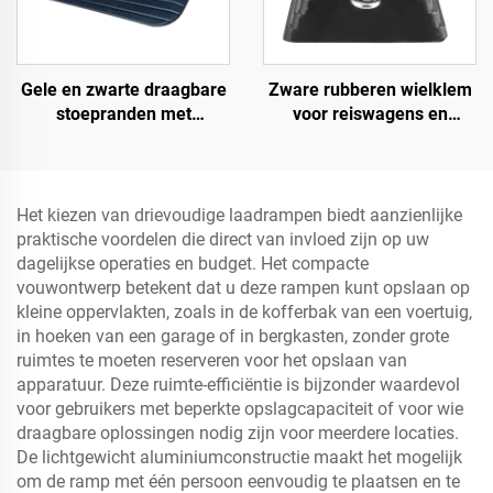
Gele en zwarte draagbare
Zware rubberen wielklem
stoepranden met
voor reiswagens en
reflecterend oppervlak,
vrachtwagens met
standaard
ogenbouten en uitgehold
schouderdrempels,
onderste deel Roadway
rubberen basis materiaal
Product
Het kiezen van drievoudige laadrampen biedt aanzienlijke
praktische voordelen die direct van invloed zijn op uw
dagelijkse operaties en budget. Het compacte
vouwontwerp betekent dat u deze rampen kunt opslaan op
kleine oppervlakten, zoals in de kofferbak van een voertuig,
in hoeken van een garage of in bergkasten, zonder grote
ruimtes te moeten reserveren voor het opslaan van
apparatuur. Deze ruimte-efficiëntie is bijzonder waardevol
voor gebruikers met beperkte opslagcapaciteit of voor wie
draagbare oplossingen nodig zijn voor meerdere locaties.
De lichtgewicht aluminiumconstructie maakt het mogelijk
om de ramp met één persoon eenvoudig te plaatsen en te