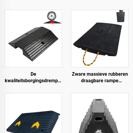
De
Zware massieve rubberen
kwaliteitsborgingsdrempel
draagbare rampe
hellingen rolstoeloprijplaat
Premium helling
langs de weg
toegangsweg product voor
betere toegang tot wegen