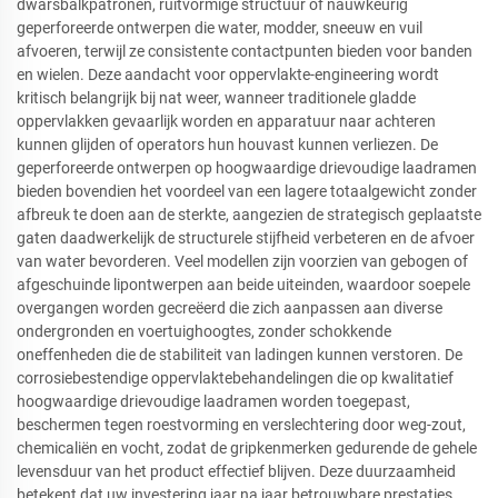
dwarsbalkpatronen, ruitvormige structuur of nauwkeurig
geperforeerde ontwerpen die water, modder, sneeuw en vuil
afvoeren, terwijl ze consistente contactpunten bieden voor banden
en wielen. Deze aandacht voor oppervlakte-engineering wordt
kritisch belangrijk bij nat weer, wanneer traditionele gladde
oppervlakken gevaarlijk worden en apparatuur naar achteren
kunnen glijden of operators hun houvast kunnen verliezen. De
geperforeerde ontwerpen op hoogwaardige drievoudige laadramen
bieden bovendien het voordeel van een lagere totaalgewicht zonder
afbreuk te doen aan de sterkte, aangezien de strategisch geplaatste
gaten daadwerkelijk de structurele stijfheid verbeteren en de afvoer
van water bevorderen. Veel modellen zijn voorzien van gebogen of
afgeschuinde lipontwerpen aan beide uiteinden, waardoor soepele
overgangen worden gecreëerd die zich aanpassen aan diverse
ondergronden en voertuighoogtes, zonder schokkende
oneffenheden die de stabiliteit van ladingen kunnen verstoren. De
corrosiebestendige oppervlaktebehandelingen die op kwalitatief
hoogwaardige drievoudige laadramen worden toegepast,
beschermen tegen roestvorming en verslechtering door weg-zout,
chemicaliën en vocht, zodat de gripkenmerken gedurende de gehele
levensduur van het product effectief blijven. Deze duurzaamheid
betekent dat uw investering jaar na jaar betrouwbare prestaties