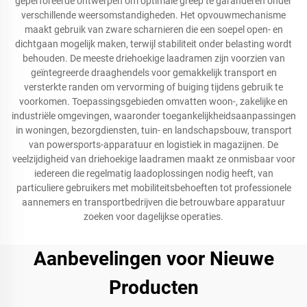
geperforeerde ontwerpen om optimale greep te garanderen onder
verschillende weersomstandigheden. Het opvouwmechanisme
maakt gebruik van zware scharnieren die een soepel open- en
dichtgaan mogelijk maken, terwijl stabiliteit onder belasting wordt
behouden. De meeste driehoekige laadramen zijn voorzien van
geïntegreerde draaghendels voor gemakkelijk transport en
versterkte randen om vervorming of buiging tijdens gebruik te
voorkomen. Toepassingsgebieden omvatten woon-, zakelijke en
industriële omgevingen, waaronder toegankelijkheidsaanpassingen
in woningen, bezorgdiensten, tuin- en landschapsbouw, transport
van powersports-apparatuur en logistiek in magazijnen. De
veelzijdigheid van driehoekige laadramen maakt ze onmisbaar voor
iedereen die regelmatig laadoplossingen nodig heeft, van
particuliere gebruikers met mobiliteitsbehoeften tot professionele
aannemers en transportbedrijven die betrouwbare apparatuur
zoeken voor dagelijkse operaties.
Aanbevelingen voor Nieuwe
Producten