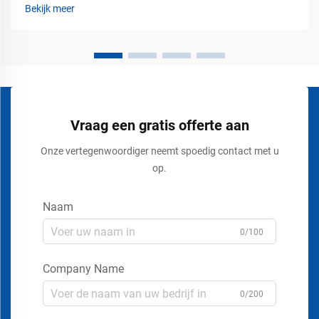
industriële en commerciële gebieden. Industriële faciliteiten,
Bekijk meer
parkeergarages, magazijnen, logistieke centra en
commerciële gebouwen...
Vraag een gratis offerte aan
Onze vertegenwoordiger neemt spoedig contact met u
op.
Naam
0/100
Company Name
0/200