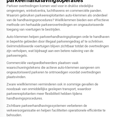
parkeerhandhavingsoperaties
Parkeer overtredingen komen veel voor in drukke stedelijke
omgevingen, winkelcentra, luchthavens en commerciële panden.
Waarom gebruiken parkeerexploitanten auto-klemmen als onderdeel
van de handhavingsprocedures? Wiellklemmen bieden een effectieve
methode om herhaalde parkeerovertredingen en ongeautoriseerde
toegang van voertuigen te bestrijden.
Auto-klemmen helpen parkeerhandhavingsploegen orde te handhaven
in beperkte gebieden door illegaal parkerengedrag af te schrikken.
Geïmmobiliseerde voertuigen blijven zichtbaar totdat de overtredingen
zijn verholpen, wat bijdraagt aan een betere naleving van de
parkeerregels.
Commerciële vastgoedbeheerders plaatsen vaak
waarschuwingstekens die actieve auto-klemmen aangeven om
ongeautoriseerd parkeren te ontmoedigen voordat overtredingen
plaatsvinden.
Zware wiellklemmen verminderen ook in sommige gevallen de
noodzaak van onmiddellijke geslepen transport, waardoor
parkeerexploitanten meer flexibiliteit hebben tijdens
handhavingsprocedures.
Zichtbare parkeerhandhavingssystemen verbeteren de
verkeersorganisatie en helpen faciliteiten operationele efficiëntie te
behouden.