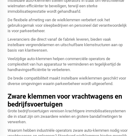
Instelbare auto-klemmen stellen operators in staat om verschillende
wielmaten efficiënter te beveiligen, terwijl een sterke
immobilisatieprestatie wordt gehandhaafd.
De flexibele afmeting van de wielklemmen verbetert ook het
gebruiksgemak voor sleepbedrijven en personeel dat verantwoordelijk
is voor parkeerbeheer.
Leveranciers die direct vanaf de fabriek leveren, bieden vaak
instelbare vergrendelarmen en uitschuifbare klemstructuren aan op
basis van klantwensen.
Veelzijdige auto-klemmen helpen commerciële operators de
complexiteit van hun apparatuur te verminderen en tegelijkertijd de
handhavingsefficiëntie te verbeteren.
De brede compatibiliteit maakt instelbare wielklemmen geschikt voor
diverse omgevingen waarin parkeerbeheer wordt uitgeoefend.
Zware klemmen voor vrachtwagens en
bedrijfsvoertuigen
Grote bedrijfsvoertuigen vereisen krachtigere immobilisatiesystemen
die in staat zijn om zwaardere wielen en grotere bandafmetingen te
verwerken.
Waarom hebben industriële operators zware auto-klemmen nodig voor
vrachtwagens en opleggers? Standaard wielklemmen bieden mogelijk