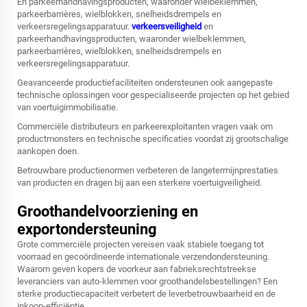
En parkeerhandhavingsproducten, waaronder wielbeklemmen,
parkeerbarrières, wielblokken, snelheidsdrempels en
verkeersregelingsapparatuur.
verkeersveiligheid
en
parkeerhandhavingsproducten, waaronder wielbeklemmen,
parkeerbarrières, wielblokken, snelheidsdrempels en
verkeersregelingsapparatuur.
Geavanceerde productiefaciliteiten ondersteunen ook aangepaste
technische oplossingen voor gespecialiseerde projecten op het gebied
van voertuigimmobilisatie.
Commerciële distributeurs en parkeerexploitanten vragen vaak om
productmonsters en technische specificaties voordat zij grootschalige
aankopen doen.
Betrouwbare productienormen verbeteren de langetermijnprestaties
van producten en dragen bij aan een sterkere voertuigveiligheid.
Groothandelvoorziening en
exportondersteuning
Grote commerciële projecten vereisen vaak stabiele toegang tot
voorraad en gecoördineerde internationale verzendondersteuning.
Waarom geven kopers de voorkeur aan fabrieksrechtstreekse
leveranciers van auto-klemmen voor groothandelsbestellingen? Een
sterke productiecapaciteit verbetert de leverbetrouwbaarheid en de
inkoop-efficiëntie.