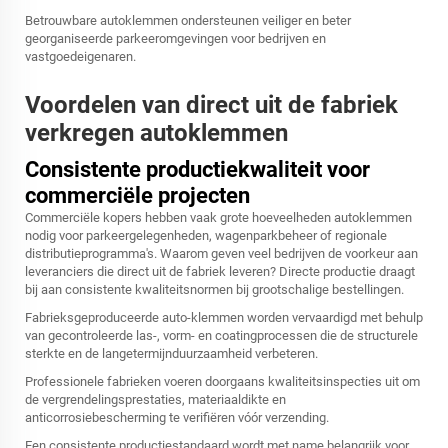
Betrouwbare autoklemmen ondersteunen veiliger en beter
georganiseerde parkeeromgevingen voor bedrijven en
vastgoedeigenaren.
Voordelen van direct uit de fabriek
verkregen autoklemmen
Consistente productiekwaliteit voor
commerciële projecten
Commerciële kopers hebben vaak grote hoeveelheden autoklemmen
nodig voor parkeergelegenheden, wagenparkbeheer of regionale
distributieprogramma's. Waarom geven veel bedrijven de voorkeur aan
leveranciers die direct uit de fabriek leveren? Directe productie draagt
bij aan consistente kwaliteitsnormen bij grootschalige bestellingen.
Fabrieksgeproduceerde auto-klemmen worden vervaardigd met behulp
van gecontroleerde las-, vorm- en coatingprocessen die de structurele
sterkte en de langetermijnduurzaamheid verbeteren.
Professionele fabrieken voeren doorgaans kwaliteitsinspecties uit om
de vergrendelingsprestaties, materiaaldikte en
anticorrosiebescherming te verifiëren vóór verzending.
Een consistente productiestandaard wordt met name belangrijk voor