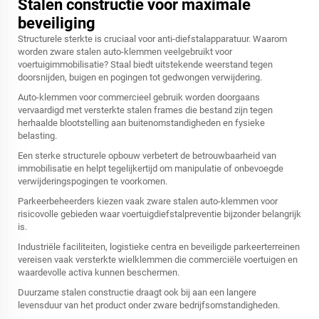
Stalen constructie voor maximale
beveiliging
Structurele sterkte is cruciaal voor anti-diefstalapparatuur. Waarom
worden zware stalen auto-klemmen veelgebruikt voor
voertuigimmobilisatie? Staal biedt uitstekende weerstand tegen
doorsnijden, buigen en pogingen tot gedwongen verwijdering.
Auto-klemmen voor commercieel gebruik worden doorgaans
vervaardigd met versterkte stalen frames die bestand zijn tegen
herhaalde blootstelling aan buitenomstandigheden en fysieke
belasting.
Een sterke structurele opbouw verbetert de betrouwbaarheid van
immobilisatie en helpt tegelijkertijd om manipulatie of onbevoegde
verwijderingspogingen te voorkomen.
Parkeerbeheerders kiezen vaak zware stalen auto-klemmen voor
risicovolle gebieden waar voertuigdiefstalpreventie bijzonder belangrijk
is.
Industriële faciliteiten, logistieke centra en beveiligde parkeerterreinen
vereisen vaak versterkte wielklemmen die commerciële voertuigen en
waardevolle activa kunnen beschermen.
Duurzame stalen constructie draagt ook bij aan een langere
levensduur van het product onder zware bedrijfsomstandigheden.