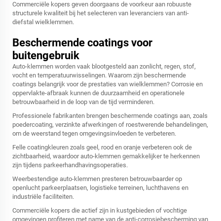
Commerciële kopers geven doorgaans de voorkeur aan robuuste
structurele kwaliteit bij het selecteren van leveranciers van anti-
diefstal wielklemmen.
Beschermende coatings voor
buitengebruik
Auto-klemmen worden vaak blootgesteld aan zonlicht, regen, stof,
vocht en temperatuurwisselingen. Waarom zijn beschermende
coatings belangrijk voor de prestaties van wielklemmen? Corrosie en
oppervlakte-afbraak kunnen de duurzaamheid en operationele
betrouwbaarheid in de loop van de tijd verminderen.
Professionele fabrikanten brengen beschermende coatings aan, zoals
poedercoating, verzinkte afwerkingen of roestwerende behandelingen,
om de weerstand tegen omgevingsinvloeden te verbeteren.
Felle coatingkleuren zoals geel, rood en oranje verbeteren ook de
zichtbaarheid, waardoor auto-klemmen gemakkelijker te herkennen
zijn tijdens parkeerhandhavingsoperaties.
Weerbestendige auto-klemmen presteren betrouwbaarder op
openlucht parkeerplaatsen, logistieke terreinen, luchthavens en
industriële faciliteiten.
Commerciële kopers die actief zijn in kustgebieden of vochtige
omgevingen profiteren met name van de anti-corrosiebescherming van