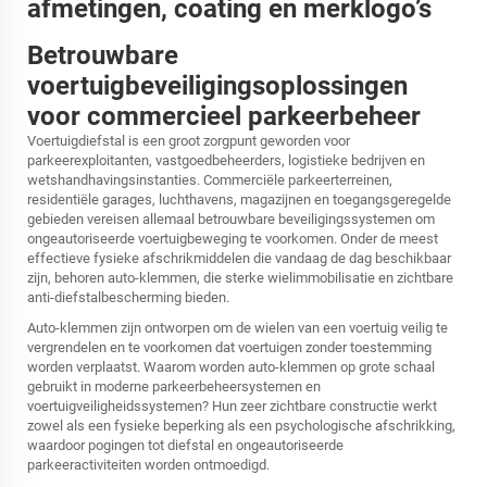
afmetingen, coating en merklogo’s
Betrouwbare
voertuigbeveiligingsoplossingen
voor commercieel parkeerbeheer
Voertuigdiefstal is een groot zorgpunt geworden voor
parkeerexploitanten, vastgoedbeheerders, logistieke bedrijven en
wetshandhavingsinstanties. Commerciële parkeerterreinen,
residentiële garages, luchthavens, magazijnen en toegangsgeregelde
gebieden vereisen allemaal betrouwbare beveiligingssystemen om
ongeautoriseerde voertuigbeweging te voorkomen. Onder de meest
effectieve fysieke afschrikmiddelen die vandaag de dag beschikbaar
zijn, behoren auto-klemmen, die sterke wielimmobilisatie en zichtbare
anti-diefstalbescherming bieden.
Auto-klemmen zijn ontworpen om de wielen van een voertuig veilig te
vergrendelen en te voorkomen dat voertuigen zonder toestemming
worden verplaatst. Waarom worden auto-klemmen op grote schaal
gebruikt in moderne parkeerbeheersystemen en
voertuigveiligheidssystemen? Hun zeer zichtbare constructie werkt
zowel als een fysieke beperking als een psychologische afschrikking,
waardoor pogingen tot diefstal en ongeautoriseerde
parkeeractiviteiten worden ontmoedigd.