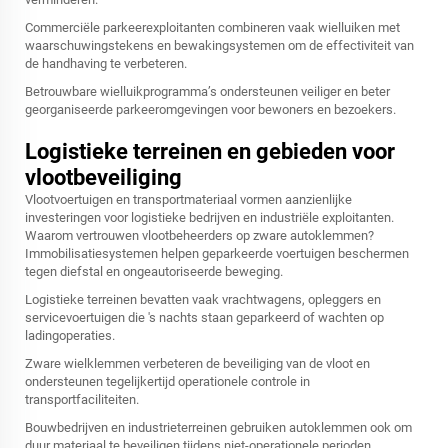
Commerciële parkeerexploitanten combineren vaak wielluiken met
waarschuwingstekens en bewakingsystemen om de effectiviteit van
de handhaving te verbeteren.
Betrouwbare wielluikprogramma’s ondersteunen veiliger en beter
georganiseerde parkeeromgevingen voor bewoners en bezoekers.
Logistieke terreinen en gebieden voor
vlootbeveiliging
Vlootvoertuigen en transportmateriaal vormen aanzienlijke
investeringen voor logistieke bedrijven en industriële exploitanten.
Waarom vertrouwen vlootbeheerders op zware autoklemmen?
Immobilisatiesystemen helpen geparkeerde voertuigen beschermen
tegen diefstal en ongeautoriseerde beweging.
Logistieke terreinen bevatten vaak vrachtwagens, opleggers en
servicevoertuigen die 's nachts staan geparkeerd of wachten op
ladingoperaties.
Zware wielklemmen verbeteren de beveiliging van de vloot en
ondersteunen tegelijkertijd operationele controle in
transportfaciliteiten.
Bouwbedrijven en industrieterreinen gebruiken autoklemmen ook om
duur materiaal te beveiligen tijdens niet-operationele perioden.