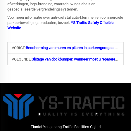
afwerkingen, logo-branding, waarschuwingslabels en
gespecialiseerde vergrendelingssystemen.
Voor meer informatie over anti-diefstal auto-klemmen en commerciële
parkeerbeveiligingsproducten, bezoek
YS Traffic Safety Officiële
Website
.
VORIGE:
Bescherming van muren en pilaren in parkeergarages: beste praktijken
VOLGENDE:
Slijtage van dockbumper: wanneer moet u repareren of vervangen?
Tiantai Yongsheng Traffic Facilities Co,Ltd