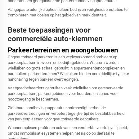
ondersteunen georganiseerde parkeerhandhavingsprocedures.
Aangepaste uiterlijke opties helpen bedrijven veiligheidsprestaties te
combineren met doelen op het gebied van merkidentiteit.
Beste toepassingen voor
commerciële auto-klemmen
Parkeerterreinen en woongebouwen
Ongeautoriseerd parkeren is een veelvoorkomend probleem op
parkeerplaatsen in woon- en bedrijfsgebieden. Waarom worden
wielluiken op grote schaal gebruikt in appartementencomplexen en
particuliere parkeerterreinen? Wielluiken bieden onmiddellijke fysieke
handhaving tegen parkeer overtredingen.
Vastgoedbeheerders gebruiken vaak wielluiken om gereserveerde
parkeerplaatsen, parkeergebieden voor huurders en zones voor
noodtoegang te beschermen.
Zichtbare handhavingsapparatuur ontmoedigt herhaalde
parkeerovertredingen en verbetert tegelijkertijd de beschikbaarheid
van parkeerplaatsen voor geautoriseerde gebruikers.
Wooncomplexen profiteren ook van een versterkte voertuigveiligheid,
omdat immobilisatiesystemen helpen het risico op diefstal te
verminderen.