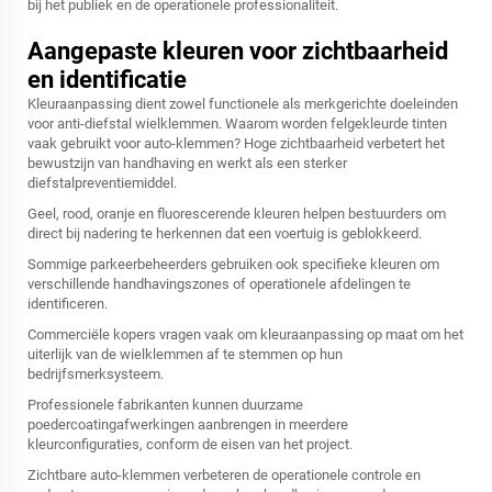
bij het publiek en de operationele professionaliteit.
Aangepaste kleuren voor zichtbaarheid
en identificatie
Kleuraanpassing dient zowel functionele als merkgerichte doeleinden
voor anti-diefstal wielklemmen. Waarom worden felgekleurde tinten
vaak gebruikt voor auto-klemmen? Hoge zichtbaarheid verbetert het
bewustzijn van handhaving en werkt als een sterker
diefstalpreventiemiddel.
Geel, rood, oranje en fluorescerende kleuren helpen bestuurders om
direct bij nadering te herkennen dat een voertuig is geblokkeerd.
Sommige parkeerbeheerders gebruiken ook specifieke kleuren om
verschillende handhavingszones of operationele afdelingen te
identificeren.
Commerciële kopers vragen vaak om kleuraanpassing op maat om het
uiterlijk van de wielklemmen af te stemmen op hun
bedrijfsmerksysteem.
Professionele fabrikanten kunnen duurzame
poedercoatingafwerkingen aanbrengen in meerdere
kleurconfiguraties, conform de eisen van het project.
Zichtbare auto-klemmen verbeteren de operationele controle en