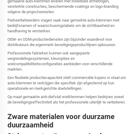
gemaakte auto-klemmen leveren met instelbare afmetingen,
versterkte constructies, beschermende coatings en logo-branding
volgens de projectvereisten.
Parkeerbeheerders vragen vaak naar gemerkte auto-klemmen met
bedrijfsnamen of waarschuwingslabels om de zichtbaarheid en
handhaving te versterken.
OEM- en ODM-productiediensten zijn bijzonder waardevol voor
distributeurs die eigenmerk-beveiligingsproductlijnen opbouwen.
Professionele fabrieken kunnen ook aangepaste
vergrendelingssystemen, kleuropties en
wielcompatibiliteitsconfiguraties aanbieden voor verschillende
markten.
Een flexibele productiecapaciteit stelt commerciële kopers in staat om
auto-klemmen te verkrijgen die specifiek zijn afgestemd op hun
operationele en merkgerichte doelstellingen.
Op maat gemaakte anti-diefstal wielklemmen helpen bedrijven zowel
de beveiligingseffectiviteit als het professionele uiterlijk te verbeteren.
Zware materialen voor duurzame
duurzaamheid