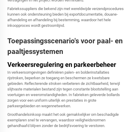
vertragingen in het project worden verminderd.
Fabriekssuppliers die bekend zijn met wereldwijde verzendprocedures
kunnen ook ondersteuning bieden bij exportdocumentatie, douane-
afhandeling en afhandeling bij bestemming, waardoor het hele
inkoopproces wordt gestroomlijnd.
Toepassingsscenario's voor paal- en
paaltjessystemen
Verkeersregulering en parkeerbeheer
In verkeersomgevingen definiëren palen- en bolderinstallaties
rijstroken, beperken ze toegang en beschermen ze kwetsbare
gebieden. Reflecterende stroken verbeteren de zichtbaarheid, terwijl
slijtvaste materialen bestand zijn tegen constante blootstelling aan
voertuigen en weeromstandigheden. In fabrieken geleverde bollards
zorgen voor een uniform uiterlijk en prestaties in grote
parkeergebieden en wegennetwerken.
Groothandelsinkoop maakt het ook gemakkelijker om beschadigde
exemplaren snel te vervangen, waardoor veiligheidsnormen
gehandhaafd blijven zonder de bedrijfsvoering te verstoren.