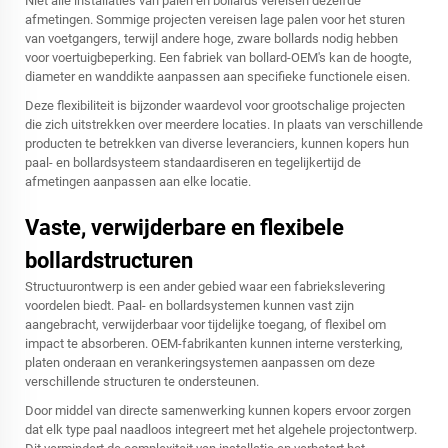
Niet alle installaties van palen en bollards vereisen dezelfde
afmetingen. Sommige projecten vereisen lage palen voor het sturen
van voetgangers, terwijl andere hoge, zware bollards nodig hebben
voor voertuigbeperking. Een fabriek van bollard-OEM's kan de hoogte,
diameter en wanddikte aanpassen aan specifieke functionele eisen.
Deze flexibiliteit is bijzonder waardevol voor grootschalige projecten
die zich uitstrekken over meerdere locaties. In plaats van verschillende
producten te betrekken van diverse leveranciers, kunnen kopers hun
paal- en bollardsysteem standaardiseren en tegelijkertijd de
afmetingen aanpassen aan elke locatie.
Vaste, verwijderbare en flexibele
bollardstructuren
Structuurontwerp is een ander gebied waar een fabriekslevering
voordelen biedt. Paal- en bollardsystemen kunnen vast zijn
aangebracht, verwijderbaar voor tijdelijke toegang, of flexibel om
impact te absorberen. OEM-fabrikanten kunnen interne versterking,
platen onderaan en verankeringsystemen aanpassen om deze
verschillende structuren te ondersteunen.
Door middel van directe samenwerking kunnen kopers ervoor zorgen
dat elk type paal naadloos integreert met het algehele projectontwerp.