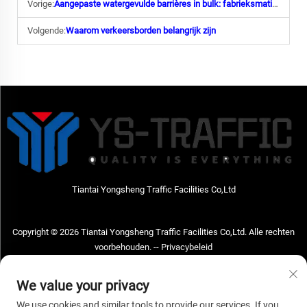
Vorige:
Aangepaste watergevulde barrières in bulk: fabrieksmatige vorming, branding en logistieke ondersteuning
Volgende:
Waarom verkeersborden belangrijk zijn
Tiantai Yongsheng Traffic Facilities Co,Ltd
Copyright © 2026 Tiantai Yongsheng Traffic Facilities Co,Ltd. Alle rechten
voorbehouden. --
Privacybeleid
Neem contact met ons op
We value your privacy
Address: Tiantai Yongsheng Traffic Facilities Co,Ltd Adres; No.73 Hongchou
We use cookies and similar tools to provide our services. If you