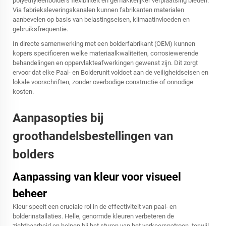
polyethyleenbolders flexibiliteit en gemakkelijker verplaatsing bieden.
Via fabrieksleveringskanalen kunnen fabrikanten materialen
aanbevelen op basis van belastingseisen, klimaatinvloeden en
gebruiksfrequentie.
In directe samenwerking met een bolderfabrikant (OEM) kunnen
kopers specificeren welke materiaalkwaliteiten, corrosiewerende
behandelingen en oppervlakteafwerkingen gewenst zijn. Dit zorgt
ervoor dat elke Paal- en Bolderunit voldoet aan de veiligheidseisen en
lokale voorschriften, zonder overbodige constructie of onnodige
kosten.
Aanpasopties bij
groothandelsbestellingen van
bolders
Aanpassing van kleur voor visueel
beheer
Kleur speelt een cruciale rol in de effectiviteit van paal- en
bolderinstallaties. Helle, genormde kleuren verbeteren de
zichtbaarheid en helpen bij het sturen van het verkeerspatroon, terwijl