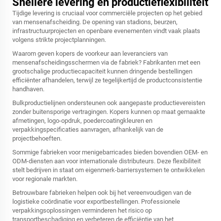
Snellere levering en productieflexibiliteit
Tijdige levering is cruciaal voor commerciële projecten op het gebied
van mensenafscheiding. De opening van stadions, beurzen,
infrastructuurprojecten en openbare evenementen vindt vaak plaats
volgens strikte projectplanningen.
Waarom geven kopers de voorkeur aan leveranciers van
mensenafscheidingsschermen via de fabriek? Fabrikanten met een
grootschalige productiecapaciteit kunnen dringende bestellingen
efficiënter afhandelen, terwijl ze tegelijkertijd de productconsistentie
handhaven.
Bulkproductielijnen ondersteunen ook aangepaste productievereisten
zonder buitensporige vertragingen. Kopers kunnen op maat gemaakte
afmetingen, logo-opdruk, poedercoatingkleuren en
verpakkingspecificaties aanvragen, afhankelijk van de
projectbehoeften.
Sommige fabrieken voor menigebarricades bieden bovendien OEM- en
ODM-diensten aan voor internationale distributeurs. Deze flexibiliteit
stelt bedrijven in staat om eigenmerk-barriersystemen te ontwikkelen
voor regionale markten.
Betrouwbare fabrieken helpen ook bij het vereenvoudigen van de
logistieke coördinatie voor exportbestellingen. Professionele
verpakkingsoplossingen verminderen het risico op
transportbeschadiging en verbeteren de efficiëntie van het