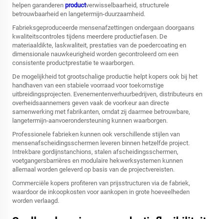
helpen garanderen
product
verwisselbaarheid, structurele
betrouwbaarheid en langetermijn-duurzaamheid.
Fabrieksgeproduceerde mensenafzettingen ondergaan doorgaans
kwaliteitscontroles tijdens meerdere productiefasen. De
materiaaldikte, laskwaliteit, prestaties van de poedercoating en
dimensionale nauwkeurigheid worden gecontroleerd om een
consistente productprestatie te waarborgen.
De mogelijkheid tot grootschalige productie helpt kopers ook bij het
handhaven van een stabiele voorraad voor toekomstige
uitbreidingsprojecten. Evenementenverhuurbedrijven, distributeurs en
overheidsaannemers geven vaak de voorkeur aan directe
samenwerking met fabrikanten, omdat zij daarmee betrouwbare,
langetermijn-aanvoerondersteuning kunnen waarborgen.
Professionele fabrieken kunnen ook verschillende stijlen van
mensenafscheidingsschermen leveren binnen hetzelfde project.
Intrekbare gordijnstanchions, stalen afscheidingsschermen,
voetgangersbarrières en modulaire hekwerksystemen kunnen
allemaal worden geleverd op basis van de projectvereisten.
Commerciële kopers profiteren van prijsstructuren via de fabriek,
waardoor de inkoopkosten voor aankopen in grote hoeveelheden
worden verlaagd.