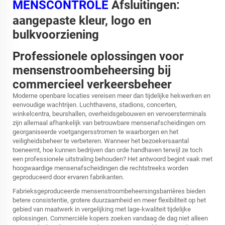
MENSCONTROLE
Afsluitingen:
aangepaste kleur, logo en
bulkvoorziening
Professionele oplossingen voor
mensenstroombeheersing bij
commercieel verkeersbeheer
Moderne openbare locaties vereisen meer dan tijdelijke hekwerken en
eenvoudige wachtrijen. Luchthavens, stadions, concerten,
winkelcentra, beurshallen, overheidsgebouwen en vervoersterminals
zijn allemaal afhankelijk van betrouwbare mensenafscheidingen om
georganiseerde voetgangersstromen te waarborgen en het
veiligheidsbeheer te verbeteren. Wanneer het bezoekersaantal
toeneemt, hoe kunnen bedrijven dan orde handhaven terwijl ze toch
een professionele uitstraling behouden? Het antwoord begint vaak met
hoogwaardige mensenafscheidingen die rechtstreeks worden
geproduceerd door ervaren fabrikanten.
Fabrieksgeproduceerde mensenstroombeheersingsbarrières bieden
betere consistentie, grotere duurzaamheid en meer flexibiliteit op het
gebied van maatwerk in vergelijking met lage-kwaliteit tijdelijke
oplossingen. Commerciële kopers zoeken vandaag de dag niet alleen