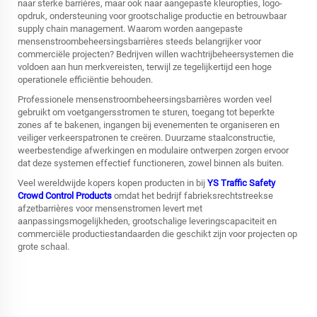
naar sterke barrières, maar ook naar aangepaste kleuropties, logo-
opdruk, ondersteuning voor grootschalige productie en betrouwbaar
supply chain management. Waarom worden aangepaste
mensenstroombeheersingsbarrières steeds belangrijker voor
commerciële projecten? Bedrijven willen wachtrijbeheersystemen die
voldoen aan hun merkvereisten, terwijl ze tegelijkertijd een hoge
operationele efficiëntie behouden.
Professionele mensenstroombeheersingsbarrières worden veel
gebruikt om voetgangersstromen te sturen, toegang tot beperkte
zones af te bakenen, ingangen bij evenementen te organiseren en
veiliger verkeerspatronen te creëren. Duurzame staalconstructie,
weerbestendige afwerkingen en modulaire ontwerpen zorgen ervoor
dat deze systemen effectief functioneren, zowel binnen als buiten.
Veel wereldwijde kopers kopen producten in bij
YS Traffic Safety
Crowd Control Products
omdat het bedrijf fabrieksrechtstreekse
afzetbarrières voor mensenstromen levert met
aanpassingsmogelijkheden, grootschalige leveringscapaciteit en
commerciële productiestandaarden die geschikt zijn voor projecten op
grote schaal.