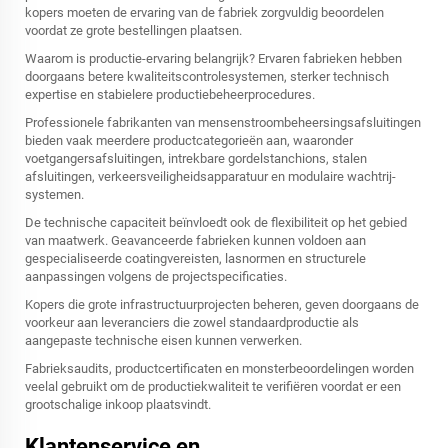
kopers moeten de ervaring van de fabriek zorgvuldig beoordelen
voordat ze grote bestellingen plaatsen.
Waarom is productie-ervaring belangrijk? Ervaren fabrieken hebben
doorgaans betere kwaliteitscontrolesystemen, sterker technisch
expertise en stabielere productiebeheerprocedures.
Professionele fabrikanten van mensenstroombeheersingsafsluitingen
bieden vaak meerdere productcategorieën aan, waaronder
voetgangersafsluitingen, intrekbare gordelstanchions, stalen
afsluitingen, verkeersveiligheidsapparatuur en modulaire wachtrij-
systemen.
De technische capaciteit beïnvloedt ook de flexibiliteit op het gebied
van maatwerk. Geavanceerde fabrieken kunnen voldoen aan
gespecialiseerde coatingvereisten, lasnormen en structurele
aanpassingen volgens de projectspecificaties.
Kopers die grote infrastructuurprojecten beheren, geven doorgaans de
voorkeur aan leveranciers die zowel standaardproductie als
aangepaste technische eisen kunnen verwerken.
Fabrieksaudits, productcertificaten en monsterbeoordelingen worden
veelal gebruikt om de productiekwaliteit te verifiëren voordat er een
grootschalige inkoop plaatsvindt.
Klantenservice en