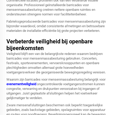
Commerciële locaties profiteren ook van een verbeterde visuele
organisatie. Professioneel geïnstalleerde barricades voor
mensenmassabesturing creëren nettere openbare ruimtes en
ondersteunen strengere normen voor faciliteitenbeheer.
Fabrieksgeproduceerde barricades voor mensenmassabesturing zijn
bijzonder waardevol, omdat consistente afmetingen en betrouwbare
materialen de installatie-efficiëntie bij grote projecten verbeteren.
Verbeterde veiligheid bij openbare
bijeenkomsten
Veiligheid blijft een van de belangrijkste redenen waarom bedrijven
barricades voor mensenmassabesturing gebruiken. Concerten,
festivals, sportevenementen, vervoersknooppunten en openbare
plechtigheden omvatten allemaal grote hoeveelheden
voetgangersverkeer die georganiseerde bewegingsregeling vereisen.
Waarom zijn barricades voor mensenmassabesturing belangrijk voor
evenementveiligheid
ongecontroleerde voetgangersstromen kunnen
congestie, verwarring en drukpunten veroorzaken bij ingangen of
uitgangen. Juist geplaatste afsluitingen helpen het voetverkeer
gelijkmatiger te verdelen.
Zware mensenafsluitingen beschermen ook beperkt toegankelijke
gebieden, zoals backstage-gebieden, opslagruimtes voor apparatuur
en routes voor noodtoegang. Beveiligingspersoneel kan de beweging