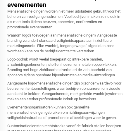
evenementen
Mensenafscheidingen worden niet meer uitsluitend gebruikt voor het
beheren van voetgangersstromen. Veel bedrijven maken ze nu ook in
als merktools tijdens beurzen, concerten, conferenties en
promotionele evenementen.
Waarom logo's toevoegen aan mensenafscheidingen? Aangepaste
branding verandert standaard veiligheidsapparatuur in zichtbare
marketingassets. Elke wachtrij, toegangsweg of afgesloten zone
wordt een kans om de bedrijfsidentiteit te versterken.
Logo-opdruk wordt veelal toegepast op intrekbare banden,
afscheidingselementen, stoffen hoezen en metalen oppervlakken.
Branding met hoge zichtbaarheid verbetert de zichtbaarheid van
sponsors tijdens openbare bijeenkomsten en media-uitzendingen.
Aangepaste logo-mensenafscheidingen zijn bijzonder waardevol voor
beurzen en tentoonstellingen, waar bedrijven concurreren om visuele
aandacht te trekken. Georganiseerde, merkgerichte wachtrijsystemen
maken een sterker professionele indruk op bezoekers.
Evenementenorganisatoren kunnen ook gemerkte
mensenafscheidingen gebruiken om richtingsaanwijzingen,
veiligheidsinstructies of promotionele afbeeldingen weer te geven.
Customisatiediensten rechtstreeks vanaf de fabriek stellen bedrijven