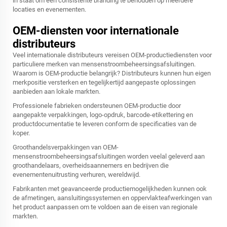
in staat om een consistente branding te behouden op meerdere
locaties en evenementen.
OEM-diensten voor internationale
distributeurs
Veel internationale distributeurs vereisen OEM-productiediensten voor
particuliere merken van mensenstroombeheersingsafsluitingen.
Waarom is OEM-productie belangrijk? Distributeurs kunnen hun eigen
merkpositie versterken en tegelijkertijd aangepaste oplossingen
aanbieden aan lokale markten.
Professionele fabrieken ondersteunen OEM-productie door
aangepakte verpakkingen, logo-opdruk, barcode-etikettering en
productdocumentatie te leveren conform de specificaties van de
koper.
Groothandelsverpakkingen van OEM-
mensenstroombeheersingsafsluitingen worden veelal geleverd aan
groothandelaars, overheidsaannemers en bedrijven die
evenementenuitrusting verhuren, wereldwijd.
Fabrikanten met geavanceerde productiemogelijkheden kunnen ook
de afmetingen, aansluitingssystemen en oppervlakteafwerkingen van
het product aanpassen om te voldoen aan de eisen van regionale
markten.