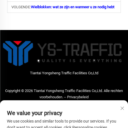
VOLGENDE:
Wielblokken: wat ze zijn en wanneer u ze nodig hebt
Tiantai Yongsheng Traffic Facilities Co,Ltd
Copyright © 2026 Tiantai Yongsheng Traffic Facilities Co,Ltd. Alle rechten
voorbehouden. --
Privacybeleid
Neem contact met ons op
We value your privacy
Address: Tiantai Yongsheng Traffic Facilities Co,Ltd Adres; No.73 Hongchou
We use cookies and similar tools to provide our services. If you
West Road, Hongchou town, Tiantai county, Taizhou City, Zhejiang Provice,
don't want to accept all cookies, click Personalize cookies.