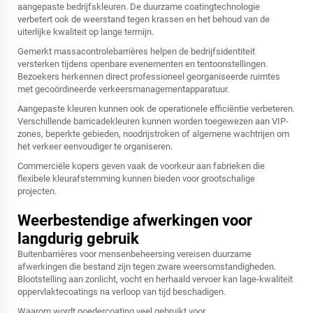
aangepaste bedrijfskleuren. De duurzame coatingtechnologie
verbetert ook de weerstand tegen krassen en het behoud van de
uiterlijke kwaliteit op lange termijn.
Gemerkt massacontrolebarrières helpen de bedrijfsidentiteit
versterken tijdens openbare evenementen en tentoonstellingen.
Bezoekers herkennen direct professioneel georganiseerde ruimtes
met gecoördineerde verkeersmanagementapparatuur.
Aangepaste kleuren kunnen ook de operationele efficiëntie verbeteren.
Verschillende barricadekleuren kunnen worden toegewezen aan VIP-
zones, beperkte gebieden, noodrijstroken of algemene wachtrijen om
het verkeer eenvoudiger te organiseren.
Commerciële kopers geven vaak de voorkeur aan fabrieken die
flexibele kleurafstemming kunnen bieden voor grootschalige
projecten.
Weerbestendige afwerkingen voor
langdurig gebruik
Buitenbarrières voor mensenbeheersing vereisen duurzame
afwerkingen die bestand zijn tegen zware weersomstandigheden.
Blootstelling aan zonlicht, vocht en herhaald vervoer kan lage-kwaliteit
oppervlaktecoatings na verloop van tijd beschadigen.
Waarom wordt poedercoating veel gebruikt voor