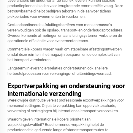
Leveranciers die direct vanaf de fabriek leveren, kunnen stabiele
productieplannen bieden voor terugkerende commerciële vraag. Deze
betrouwbaarheid helpt bedrijven tekorten in de aanvoer tijdens
piekperiodes voor evenementen te voorkomen.
Gestandaardiseerde afsluitingsbarrières voor mensenmassa’s
vereenvoudigen ook de opslag-, transport- en onderhoudsprocedures.
Overeenkomende afmetingen en aansluitingsystemen verbeteren de
operationele efficiëntie voor evenemententeams.
Commerciële kopers vragen vaak om stapelbare afzettingontwerpen
omdat deze ruimte in het magazijn besparen en de complexiteit van
het transport verminderen.
Langetermijnleveranciersrelaties ondersteunen ook snellere
herbestelprocessen voor vervangings- of uitbreidingsvoorraad.
Exportverpakking en ondersteuning voor
internationale verzending
Wereldwijde distributie vereist professionele exportverpakkingen voor
mensenafzettingen. Onjuiste verpakking kan oppervlakteschade,
vervorming of vertragingen bij internationaal transport veroorzaken.
Waarom geven internationale kopers prioriteit aan
verpakkingskwaliteit? Beschermende verpakking helpt de
productconditie gedurende lange afstandstransportroutes te