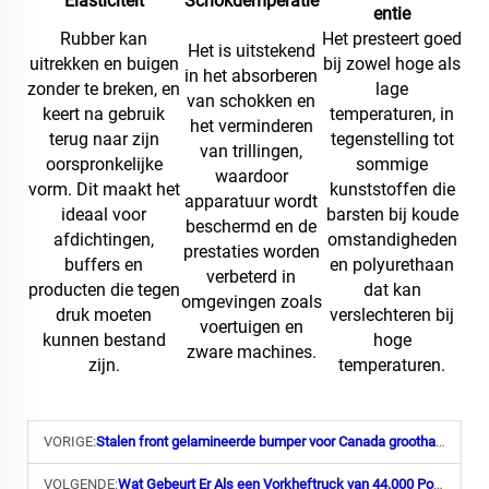
Elasticiteit
Schokdemperatie
entie
Rubber kan
Het presteert goed
Het is uitstekend
uitrekken en buigen
bij zowel hoge als
in het absorberen
zonder te breken, en
lage
van schokken en
keert na gebruik
temperaturen, in
het verminderen
terug naar zijn
tegenstelling tot
van trillingen,
oorspronkelijke
sommige
waardoor
vorm. Dit maakt het
kunststoffen die
apparatuur wordt
ideaal voor
barsten bij koude
beschermd en de
afdichtingen,
omstandigheden
prestaties worden
buffers en
en polyurethaan
verbeterd in
producten die tegen
dat kan
omgevingen zoals
druk moeten
verslechteren bij
voertuigen en
kunnen bestand
hoge
zware machines.
zijn.
temperaturen.
VORIGE:
Stalen front gelamineerde bumper voor Canada groothandelaar
VOLGENDE:
Wat Gebeurt Er Als een Vorkheftruck van 44.000 Ponds Over Deze Wielafsporing Rijdt?