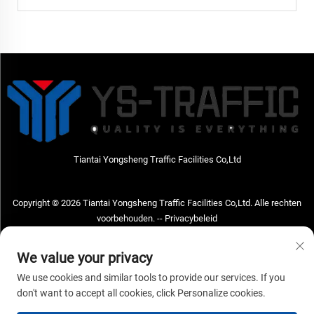
Tiantai Yongsheng Traffic Facilities Co,Ltd
Copyright © 2026 Tiantai Yongsheng Traffic Facilities Co,Ltd. Alle rechten
voorbehouden. --
Privacybeleid
Neem contact met ons op
We value your privacy
Address: Tiantai Yongsheng Traffic Facilities Co,Ltd Adres; No.73 Hongchou
We use cookies and similar tools to provide our services. If you
West Road, Hongchou town, Tiantai county, Taizhou City, Zhejiang Provice,
don't want to accept all cookies, click Personalize cookies.
China Postcode; 317210