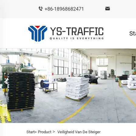
+86-18968682471
St
>
Start>
Product
Veiligheid Van De Steiger