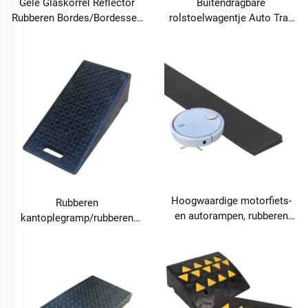
Gele Glaskorrel Reflector
Buitendragbare
Rubberen Bordes/Bordessen
rolstoelwagentje Auto Trap
Oprit Verkeersdrempels
Stoep Ramps
Productcategorie
Wegenproducten Rubberen
Stoeprampe voor Markten
Hoogwaardige motorfiets-
Rubberen
en autorampen, rubberen
kantoplegramp/rubberen
trottoirrampe
stoepkantoplegramp met
gele glasparelreflector