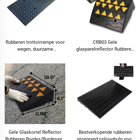
Rubberen trottoirrampe voor
CRB03 Gele
wegen, duurzame
glasparelreflector Rubberen
kantelrandrampe voor veilige
Kantelrandrampe
doorvaart
Verkeersdrempel met hoge
zichtbaarheid voor veilige
doorvaart
Gele Glaskorrel Reflector
Bestverkopende rubberen
Rubberen Bordes/Bordessen
stoeprand oploophulp voor