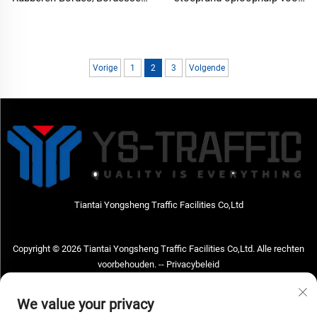
Oprit Verkeersdrempels
verkeersweg, perfecte
Productcategorie
motorfiets overgang product
Vorige
1
2
3
Volgende
Tiantai Yongsheng Traffic Facilities Co,Ltd
Copyright © 2026 Tiantai Yongsheng Traffic Facilities Co,Ltd. Alle rechten
voorbehouden. --
Privacybeleid
Neem contact met ons op
We value your privacy