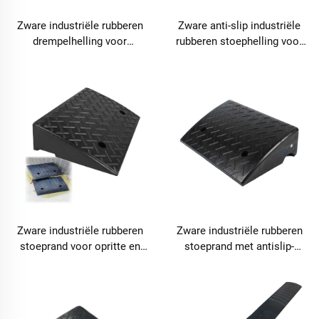
Zware industriële rubberen
Zware anti-slip industriële
drempelhelling voor
rubberen stoephelling voor
commerciële toegang en
drempels en laadpalen –
magazijngebruik – CRA07
CRA06
Zware industriële rubberen
Zware industriële rubberen
stoeprand voor opritte en
stoeprand met antislip-
laadpalen – CRA04
ruitprofiel – CRA03