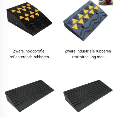
Zware, hoogprofiel
Zware industriële rubberen
reflecterende rubberen
trottoirhelling met
trottoirhelling voor
hoogzichtbare reflecterende
commerciële laadperrons –
driehoeken – CRB01
CRB04