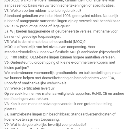
Absoluut. Wij kunnen de afmetingen, kanaalindeling of algehele vorm
aanpassen op basis van uw technische tekeningen of specificaties.
V3: Welke soorten rubbermaterialen gebruikt u?
Standaard gebruiken we industrieel 100% gerecycled rubber. Natuurlijk
rubber of aangepaste samenstellingen zijn op verzoek ook beschikbaar.
V4: Is uw product geurloos of lage-geur?
Ja. Wij bieden laaggeurende of geurbeheerste versies, met name voor
binnen- of gevoelige toepassingen.
V5: Wat is de minimale bestelhoeveelheid (MOQ)?
MOQ is afhankelijk van het niveau van aanpassing. Voor
standaardmodellen kunnen we flexibele MOQ's aanbieden (bijvoorbeeld
50–100 stuks). OEM-bestellingen kunnen hogere aantallen vereisen.
V6: Ondersteunt u dropshipping of kleine e-commerceverkopers met
kleine partijen?
We ondersteunen voornamelijk groothandels- en bulkbestellingen, maar
we kunnen helpen met doosetikettering en barcodeprinten voor FBA,
Shopify of onafhankelijke webwinkels.
V7: Welke certificaten levert u?
Op verzoek kunnen we materiaalveiligheidsrapporten, RoHS, CE en andere
certificeringen verstrekken.
V8: Kan ik een monster ontvangen voordat ik een grotere bestelling
plaats?
Ja, samplebestellingen zijn beschikbaar. Standaardverzendkosten of
koerierkosten zijn van toepassing.
V9: Wat is de gebruikelijke levertijd voor productie?