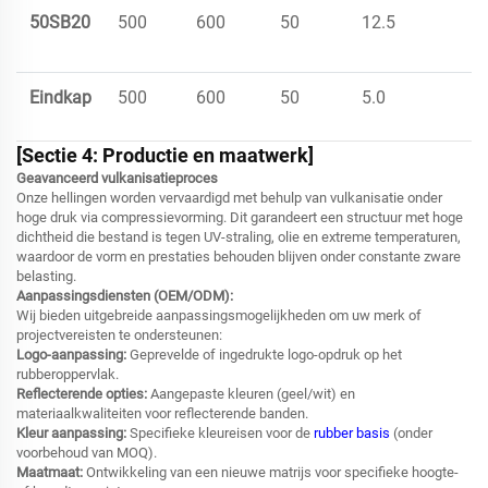
50SB20
500
600
50
12.5
Eindkap
500
600
50
5.0
[Sectie 4: Productie en maatwerk]
Geavanceerd vulkanisatieproces
Onze hellingen worden vervaardigd met behulp van vulkanisatie onder
hoge druk via compressievorming. Dit garandeert een structuur met hoge
dichtheid die bestand is tegen UV-straling, olie en extreme temperaturen,
waardoor de vorm en prestaties behouden blijven onder constante zware
belasting.
Aanpassingsdiensten (OEM/ODM):
Wij bieden uitgebreide aanpassingsmogelijkheden om uw merk of
projectvereisten te ondersteunen:
Logo-aanpassing:
Geprevelde of ingedrukte logo-opdruk op het
rubberoppervlak.
Reflecterende opties:
Aangepaste kleuren (geel/wit) en
materiaalkwaliteiten voor reflecterende banden.
Kleur aanpassing:
Specifieke kleureisen voor de
rubber basis
(onder
voorbehoud van MOQ).
Maatmaat:
Ontwikkeling van een nieuwe matrijs voor specifieke hoogte-