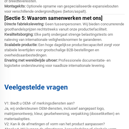
of breedtevereisten.
Montagekits:
Optionele opname van gespecialiseerde expansiebouten
voor verschillende ondergrondtypes (beton/aspalt).
[Sectie 5: Waarom samenwerken met ons]
Directe fabriekslevering:
Geen tussenpersonen. Wij bieden concurrerende
groothandelsprijzen rechtstreeks vanuit onze productiefaciliteit.
Kwaliteitsborging:
Elke partij ondergaat strenge belastingstests om
naleving van internationale veiligheidsnormen te garanderen.
Scalabele productie:
Een hoge dagelijkse productiecapaciteit zorgt voor
stabiele levertijden voor grootschalige B2B-bestellingen en
overheidsaanbestedingen.
Ervaring met wereldwijde uitvoer:
Professionele documentatie- en
logistieke ondersteuning voor naadloze internationale levering.
Veelgestelde vragen
V1: Biedt u OEM- of merkingsdiensten aan?
Ja, wij ondersteunen OEM-diensten, inclusief aangepast logo,
matrijzenontwerp, kleur, geurbeheersing, verpakking (doosetiketten) en
materiaalopties.
V2: Kan ik de afmetingen of vorm van het product aanpassen?