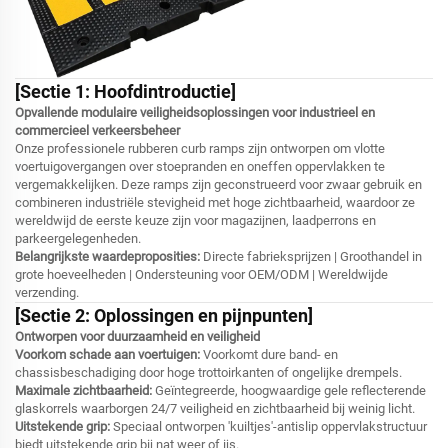
[Sectie 1: Hoofdintroductie]
Opvallende modulaire veiligheidsoplossingen voor industrieel en
commercieel verkeersbeheer
Onze professionele rubberen curb ramps zijn ontworpen om vlotte
voertuigovergangen over stoepranden en oneffen oppervlakken te
vergemakkelijken. Deze ramps zijn geconstrueerd voor zwaar gebruik en
combineren industriële stevigheid met hoge zichtbaarheid, waardoor ze
wereldwijd de eerste keuze zijn voor magazijnen, laadperrons en
parkeergelegenheden.
Belangrijkste waardeproposities:
Directe fabrieksprijzen | Groothandel in
grote hoeveelheden | Ondersteuning voor OEM/ODM | Wereldwijde
verzending.
[Sectie 2: Oplossingen en pijnpunten]
Ontworpen voor duurzaamheid en veiligheid
Voorkom schade aan voertuigen:
Voorkomt dure band- en
chassisbeschadiging door hoge trottoirkanten of ongelijke drempels.
Maximale zichtbaarheid:
Geïntegreerde, hoogwaardige gele reflecterende
glaskorrels waarborgen 24/7 veiligheid en zichtbaarheid bij weinig licht.
Uitstekende grip:
Speciaal ontworpen 'kuiltjes'-antislip oppervlakstructuur
biedt uitstekende grip bij nat weer of ijs.