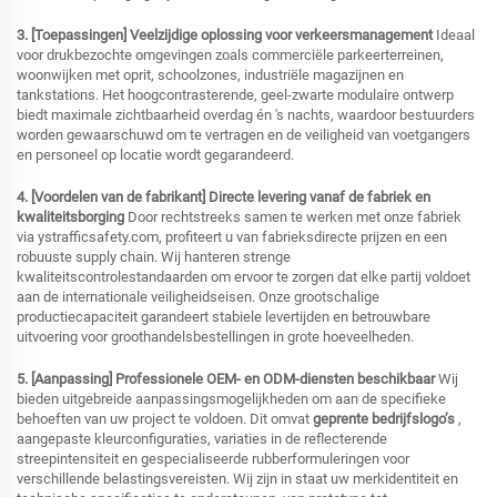
3. [Toepassingen] Veelzijdige oplossing voor verkeersmanagement
Ideaal
voor drukbezochte omgevingen zoals commerciële parkeerterreinen,
woonwijken met oprit, schoolzones, industriële magazijnen en
tankstations. Het hoogcontrasterende, geel-zwarte modulaire ontwerp
biedt maximale zichtbaarheid overdag én 's nachts, waardoor bestuurders
worden gewaarschuwd om te vertragen en de veiligheid van voetgangers
en personeel op locatie wordt gegarandeerd.
4. [Voordelen van de fabrikant] Directe levering vanaf de fabriek en
kwaliteitsborging
Door rechtstreeks samen te werken met onze fabriek
via ystrafficsafety.com, profiteert u van fabrieksdirecte prijzen en een
robuuste supply chain. Wij hanteren strenge
kwaliteitscontrolestandaarden om ervoor te zorgen dat elke partij voldoet
aan de internationale veiligheidseisen. Onze grootschalige
productiecapaciteit garandeert stabiele levertijden en betrouwbare
uitvoering voor groothandelsbestellingen in grote hoeveelheden.
5. [Aanpassing] Professionele OEM- en ODM-diensten beschikbaar
Wij
bieden uitgebreide aanpassingsmogelijkheden om aan de specifieke
behoeften van uw project te voldoen. Dit omvat
geprente bedrijfslogo’s
,
aangepaste kleurconfiguraties, variaties in de reflecterende
streepintensiteit en gespecialiseerde rubberformuleringen voor
verschillende belastingsvereisten. Wij zijn in staat uw merkidentiteit en