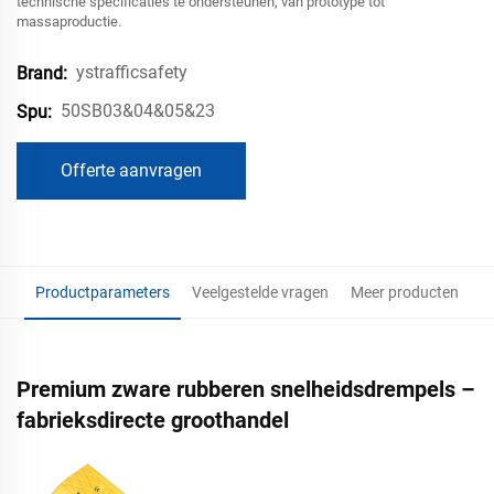
technische specificaties te ondersteunen, van prototype tot
massaproductie.
ystrafficsafety
Brand:
50SB03&04&05&23
Spu:
Offerte aanvragen
Productparameters
Veelgestelde vragen
Meer producten
Premium zware rubberen snelheidsdrempels –
fabrieksdirecte groothandel