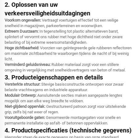
2. Oplossen van uw
verkeersveiligheidsuitdagingen
Voorkom ongevallen:
Vertraagt voertuigen effectief tot een veilige
snelheid in magazijnen, parkeerterreinen en woonwijken.
Extreem Duurzaam:
In tegenstelling tot plastic alternatieven barst,
splintert of vervormt ons rubber met hoge dichtheid niet onder zware
belasting of bij extreme weersomstandigheden.
Hoge zichtbaarheid:
Voorzien van geïntegreerde gele rubberen reflectoren
om maximale zichtbaarheid te waarborgen tijdens de nacht of bij weinig
licht.
Verminderd geluidsniveau:
Rubber materiaal zorgt voor een stillere
omgeving in vergelijking met snelheidsvertragers van beton of metaal.
3. Producteigenschappen en details
Versterkte structuur:
Stevige basisconstructie ontworpen voor zwaar
belaste vrachtwagens en industriele apparatuur.
Modulair Ontwerp:
Aansluitende secties maken aangepaste lengtes
mogelijk om aan elke weg breedte te voldoen.
Niet-glijdend oppervlak:
Gestructureerd patroon zorgt voor uitstekende
grip, zelfs bij nat weer of regen.
Vooruitgeboorde gaten:
Genormeerde montagegaten voor snelle en
permanente installatie op asfalt- of betonnen oppervlakken.
4. Productspecificaties (technische gegevens)
Hieronder staan de exacte gegevens op basis van onze standaard