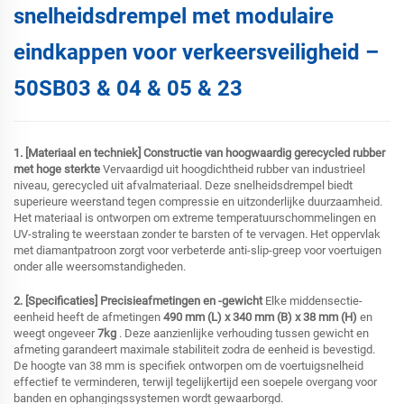
snelheidsdrempel met modulaire
eindkappen voor verkeersveiligheid –
50SB03 & 04 & 05 & 23
1. [Materiaal en techniek] Constructie van hoogwaardig gerecycled rubber
met hoge sterkte
Vervaardigd uit hoogdichtheid rubber van industrieel
niveau, gerecycled uit afvalmateriaal. Deze snelheidsdrempel biedt
superieure weerstand tegen compressie en uitzonderlijke duurzaamheid.
Het materiaal is ontworpen om extreme temperatuurschommelingen en
UV-straling te weerstaan zonder te barsten of te vervagen. Het oppervlak
met diamantpatroon zorgt voor verbeterde anti-slip-greep voor voertuigen
onder alle weersomstandigheden.
2. [Specificaties] Precisieafmetingen en -gewicht
Elke middensectie-
eenheid heeft de afmetingen
490 mm (L) x 340 mm (B) x 38 mm (H)
en
weegt ongeveer
7kg
. Deze aanzienlijke verhouding tussen gewicht en
afmeting garandeert maximale stabiliteit zodra de eenheid is bevestigd.
De hoogte van 38 mm is specifiek ontworpen om de voertuigsnelheid
effectief te verminderen, terwijl tegelijkertijd een soepele overgang voor
banden en ophangingssystemen wordt gewaarborgd.