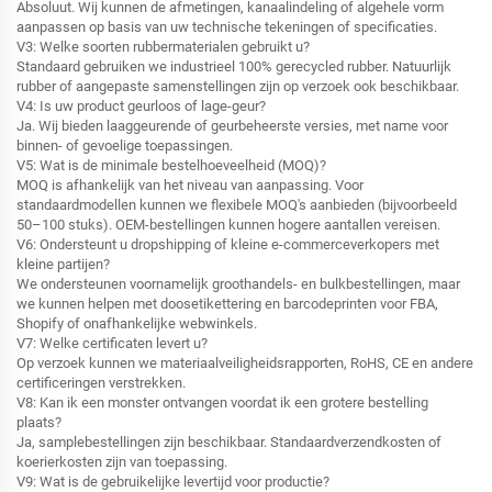
Absoluut. Wij kunnen de afmetingen, kanaalindeling of algehele vorm
aanpassen op basis van uw technische tekeningen of specificaties.
V3: Welke soorten rubbermaterialen gebruikt u?
Standaard gebruiken we industrieel 100% gerecycled rubber. Natuurlijk
rubber of aangepaste samenstellingen zijn op verzoek ook beschikbaar.
V4: Is uw product geurloos of lage-geur?
Ja. Wij bieden laaggeurende of geurbeheerste versies, met name voor
binnen- of gevoelige toepassingen.
V5: Wat is de minimale bestelhoeveelheid (MOQ)?
MOQ is afhankelijk van het niveau van aanpassing. Voor
standaardmodellen kunnen we flexibele MOQ's aanbieden (bijvoorbeeld
50–100 stuks). OEM-bestellingen kunnen hogere aantallen vereisen.
V6: Ondersteunt u dropshipping of kleine e-commerceverkopers met
kleine partijen?
We ondersteunen voornamelijk groothandels- en bulkbestellingen, maar
we kunnen helpen met doosetikettering en barcodeprinten voor FBA,
Shopify of onafhankelijke webwinkels.
V7: Welke certificaten levert u?
Op verzoek kunnen we materiaalveiligheidsrapporten, RoHS, CE en andere
certificeringen verstrekken.
V8: Kan ik een monster ontvangen voordat ik een grotere bestelling
plaats?
Ja, samplebestellingen zijn beschikbaar. Standaardverzendkosten of
koerierkosten zijn van toepassing.
V9: Wat is de gebruikelijke levertijd voor productie?