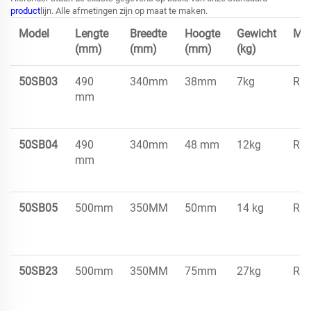
product
lijn. Alle afmetingen zijn op maat te maken.
Model
Lengte
Breedte
Hoogte
Gewicht
Mat
(mm)
(mm)
(mm)
(kg)
50SB03
490
340mm
38mm
7kg
Rub
mm
50SB04
490
340mm
48 mm
12kg
Rub
mm
50SB05
500mm
350MM
50mm
14 kg
Rub
50SB23
500mm
350MM
75mm
27kg
Rub