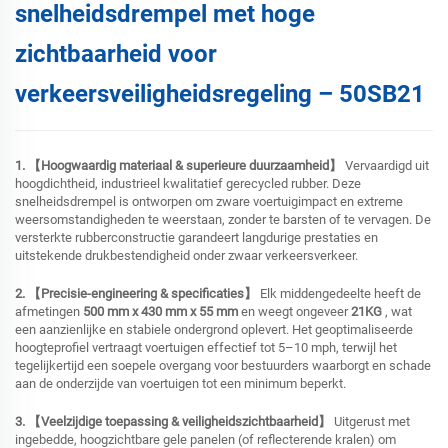
snelheidsdrempel met hoge
zichtbaarheid voor
verkeersveiligheidsregeling – 50SB21
1. 【Hoogwaardig materiaal & superieure duurzaamheid】
Vervaardigd uit
hoogdichtheid, industrieel kwalitatief gerecycled rubber. Deze
snelheidsdrempel is ontworpen om zware voertuigimpact en extreme
weersomstandigheden te weerstaan, zonder te barsten of te vervagen. De
versterkte rubberconstructie garandeert langdurige prestaties en
uitstekende drukbestendigheid onder zwaar verkeersverkeer.
2. 【Precisie-engineering & specificaties】
Elk middengedeelte heeft de
afmetingen
500 mm x 430 mm x 55 mm
en weegt ongeveer
21KG
, wat
een aanzienlijke en stabiele ondergrond oplevert. Het geoptimaliseerde
hoogteprofiel vertraagt voertuigen effectief tot 5–10 mph, terwijl het
tegelijkertijd een soepele overgang voor bestuurders waarborgt en schade
aan de onderzijde van voertuigen tot een minimum beperkt.
3. 【Veelzijdige toepassing & veiligheidszichtbaarheid】
Uitgerust met
ingebedde, hoogzichtbare gele panelen (of reflecterende kralen) om