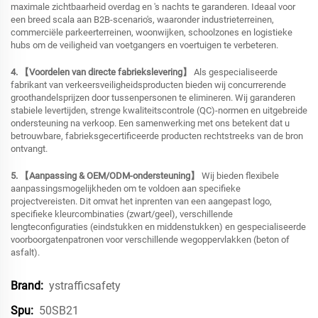
maximale zichtbaarheid overdag en 's nachts te garanderen. Ideaal voor
een breed scala aan B2B-scenario's, waaronder industrieterreinen,
commerciële parkeerterreinen, woonwijken, schoolzones en logistieke
hubs om de veiligheid van voetgangers en voertuigen te verbeteren.
4. 【Voordelen van directe fabriekslevering】
Als gespecialiseerde
fabrikant van verkeersveiligheidsproducten bieden wij concurrerende
groothandelsprijzen door tussenpersonen te elimineren. Wij garanderen
stabiele levertijden, strenge kwaliteitscontrole (QC)-normen en uitgebreide
ondersteuning na verkoop. Een samenwerking met ons betekent dat u
betrouwbare, fabrieksgecertificeerde producten rechtstreeks van de bron
ontvangt.
5. 【Aanpassing & OEM/ODM-ondersteuning】
Wij bieden flexibele
aanpassingsmogelijkheden om te voldoen aan specifieke
projectvereisten. Dit omvat het inprenten van een aangepast logo,
specifieke kleurcombinaties (zwart/geel), verschillende
lengteconfiguraties (eindstukken en middenstukken) en gespecialiseerde
voorboorgatenpatronen voor verschillende wegoppervlakken (beton of
asfalt).
ystrafficsafety
Brand:
50SB21
Spu: