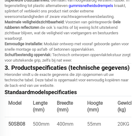
Superieure Duurzaamheid:
Gemaakt van hoogwaardig versterkt rubber. In
tegenstelling tot plastic alternatieven
gummisnelheidsdrempels
kraakt,
splintert of verbleekt ons product niet onder extreme
weersomstandigheden of zware vrachtwagenverkeersbelasting.
Maximale veiligheidszichtbaarheid:
Voorzien van geïntegreerde
Gele
rubberen reflectoren
die ook 's nachts of bij weinig licht uitstekend
zichtbaar blijven, wat de veiligheid van voetgangers en bestuurders
waarborgt.
Eenvoudige installatie:
Modulair ontwerp met vooraf geboorde gaten voor
snelle montage op asfalt- of betonnen oppervlakken.
Schuifbestendig oppervlak:
Technisch ontworpen oppervlaktekstuur zorgt
voor uitstekende grip, zelfs bij nat weer.
3. Productspecificaties (technische gegevens)
Hieronder vindt u de exacte gegevens die zijn opgenomen uit uw
technische tabel. Deze tabel is opgemaakt voor eenvoudig kopiëren naar
de back-end van uw website.
Standaardmodelspecificaties
Model
Lengte
Breedte
Hoogte
Gewicht
(mm)
(mm)
(mm)
(kg)
50SB08
500mm
400mm
55mm
20KG