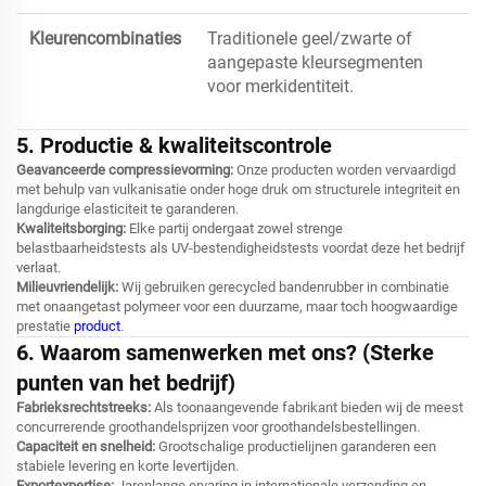
Kleurencombinaties
Traditionele geel/zwarte of
aangepaste kleursegmenten
voor merkidentiteit.
5. Productie & kwaliteitscontrole
Geavanceerde compressievorming:
Onze producten worden vervaardigd
met behulp van vulkanisatie onder hoge druk om structurele integriteit en
langdurige elasticiteit te garanderen.
Kwaliteitsborging:
Elke partij ondergaat zowel strenge
belastbaarheidstests als UV-bestendigheidstests voordat deze het bedrijf
verlaat.
Milieuvriendelijk:
Wij gebruiken gerecycled bandenrubber in combinatie
met onaangetast polymeer voor een duurzame, maar toch hoogwaardige
prestatie
product
.
6. Waarom samenwerken met ons? (Sterke
punten van het bedrijf)
Fabrieksrechtstreeks:
Als toonaangevende fabrikant bieden wij de meest
concurrerende groothandelsprijzen voor groothandelsbestellingen.
Capaciteit en snelheid:
Grootschalige productielijnen garanderen een
stabiele levering en korte levertijden.
Exportexpertise:
Jarenlange ervaring in internationale verzending en