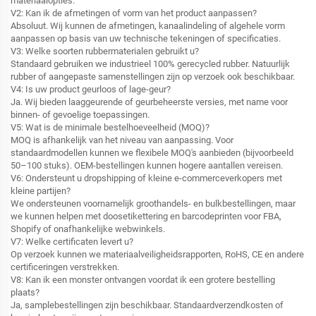
materiaalopties.
V2: Kan ik de afmetingen of vorm van het product aanpassen?
Absoluut. Wij kunnen de afmetingen, kanaalindeling of algehele vorm
aanpassen op basis van uw technische tekeningen of specificaties.
V3: Welke soorten rubbermaterialen gebruikt u?
Standaard gebruiken we industrieel 100% gerecycled rubber. Natuurlijk
rubber of aangepaste samenstellingen zijn op verzoek ook beschikbaar.
V4: Is uw product geurloos of lage-geur?
Ja. Wij bieden laaggeurende of geurbeheerste versies, met name voor
binnen- of gevoelige toepassingen.
V5: Wat is de minimale bestelhoeveelheid (MOQ)?
MOQ is afhankelijk van het niveau van aanpassing. Voor
standaardmodellen kunnen we flexibele MOQ's aanbieden (bijvoorbeeld
50–100 stuks). OEM-bestellingen kunnen hogere aantallen vereisen.
V6: Ondersteunt u dropshipping of kleine e-commerceverkopers met
kleine partijen?
We ondersteunen voornamelijk groothandels- en bulkbestellingen, maar
we kunnen helpen met doosetikettering en barcodeprinten voor FBA,
Shopify of onafhankelijke webwinkels.
V7: Welke certificaten levert u?
Op verzoek kunnen we materiaalveiligheidsrapporten, RoHS, CE en andere
certificeringen verstrekken.
V8: Kan ik een monster ontvangen voordat ik een grotere bestelling
plaats?
Ja, samplebestellingen zijn beschikbaar. Standaardverzendkosten of