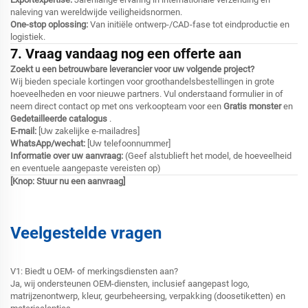
naleving van wereldwijde veiligheidsnormen.
One-stop oplossing:
Van initiële ontwerp-/CAD-fase tot eindproductie en
logistiek.
7. Vraag vandaag nog een offerte aan
Zoekt u een betrouwbare leverancier voor uw volgende project?
Wij bieden speciale kortingen voor groothandelsbestellingen in grote
hoeveelheden en voor nieuwe partners. Vul onderstaand formulier in of
neem direct contact op met ons verkoopteam voor een
Gratis monster
en
Gedetailleerde catalogus
.
E-mail:
[Uw zakelijke e-mailadres]
WhatsApp/wechat:
[Uw telefoonnummer]
Informatie over uw aanvraag:
(Geef alstublieft het model, de hoeveelheid
en eventuele aangepaste vereisten op)
[Knop: Stuur nu een aanvraag]
Veelgestelde vragen
V1: Biedt u OEM- of merkingsdiensten aan?
Ja, wij ondersteunen OEM-diensten, inclusief aangepast logo,
matrijzenontwerp, kleur, geurbeheersing, verpakking (doosetiketten) en