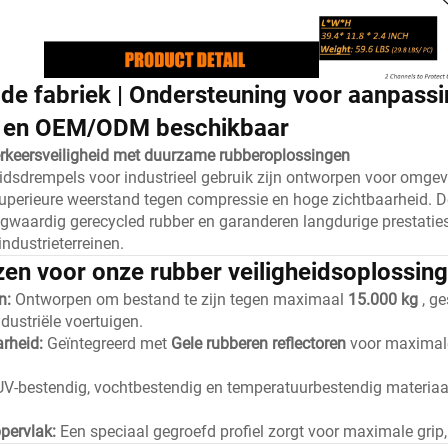
 de fabriek | Ondersteuning voor aanpassi
l en OEM/ODM beschikbaar
rkeersveiligheid met duurzame rubberoplossingen
idsdrempels voor industrieel gebruik zijn ontworpen voor omge
superieure weerstand tegen compressie en hoge zichtbaarheid. D
ogwaardig gerecycled rubber en garanderen langdurige prestatie
ndustrieterreinen.
en voor onze rubber veiligheidsoplossin
n:
Ontworpen om bestand te zijn tegen maximaal
15.000 kg
, g
ustriële voertuigen.
arheid:
Geïntegreerd met
Gele rubberen reflectoren
voor maximale
UV-bestendig, vochtbestendig en temperatuurbestendig materiaa
pervlak:
Een speciaal gegroefd profiel zorgt voor maximale grip, 