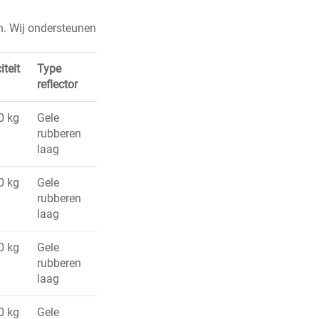
n. Wij ondersteunen
teit
Type
reflector
0 kg
Gele
rubberen
laag
0 kg
Gele
rubberen
laag
0 kg
Gele
rubberen
laag
0 kg
Gele