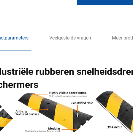
uctparameters
Veelgestelde vragen
Meer prod
ustriële rubberen snelheidsdr
chermers