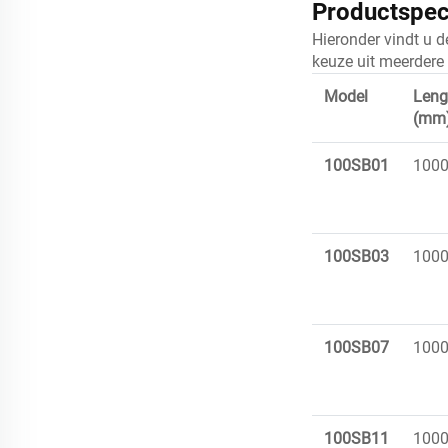
Productspec
Hieronder vindt u 
keuze uit meerdere
Model
Leng
(mm
100SB01
100
100SB03
100
100SB07
100
100SB11
100