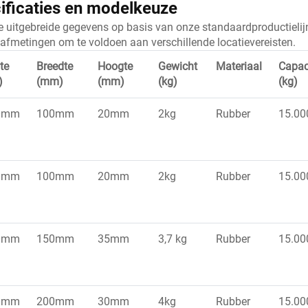
ificaties en modelkeuze
de uitgebreide gegevens op basis van onze standaardproductielij
 afmetingen om te voldoen aan verschillende locatievereisten.
te
Breedte
Hoogte
Gewicht
Materiaal
Capaci
)
(mm)
(mm)
(kg)
(kg)
0mm
100mm
20mm
2kg
Rubber
15.00
0mm
100mm
20mm
2kg
Rubber
15.00
0mm
150mm
35mm
3,7 kg
Rubber
15.00
0mm
200mm
30mm
4kg
Rubber
15.00