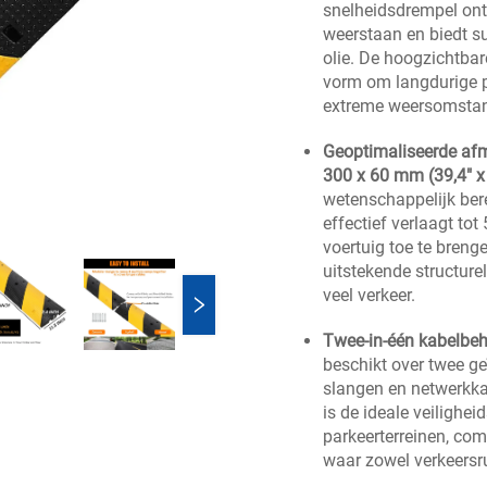
snelheidsdrempel ont
weerstaan en biedt s
olie. De hoogzichtbare
vorm om langdurige p
extreme weersomsta
Geoptimaliseerde afm
300 x 60 mm (39,4" x 
wetenschappelijk ber
effectief verlaagt t
voertuig toe te breng
uitstekende structure
veel verkeer.
Twee-in-één kabelbeh
beschikt over twee g
slangen en netwerkka
is de ideale veilighe
parkeerterreinen, com
waar zowel verkeersru