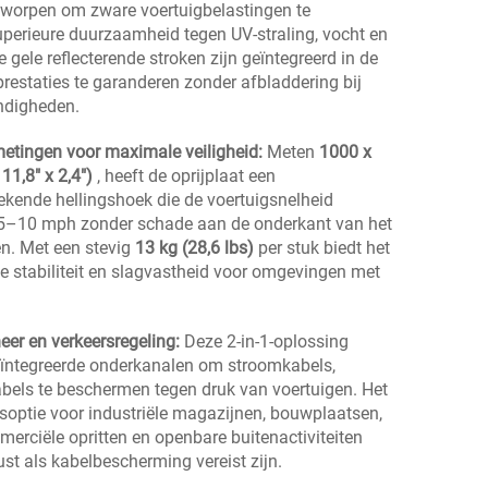
worpen om zware voertuigbelastingen te
uperieure duurzaamheid tegen UV-straling, vocht en
 gele reflecterende stroken zijn geïntegreerd in de
restaties te garanderen zonder afbladdering bij
ndigheden.
etingen voor maximale veiligheid:
Meten
1000 x
11,8" x 2,4")
, heeft de oprijplaat een
ekende hellingshoek die de voertuigsnelheid
ot 5–10 mph zonder schade aan de onderkant van het
en. Met een stevig
13 kg (28,6 lbs)
per stuk biedt het
le stabiliteit en slagvastheid voor omgevingen met
eer en verkeersregeling:
Deze 2-in-1-oplossing
eïntegreerde onderkanalen om stroomkabels,
bels te beschermen tegen druk van voertuigen. Het
idsoptie voor industriële magazijnen, bouwplaatsen,
merciële opritten en openbare buitenactiviteiten
st als kabelbescherming vereist zijn.