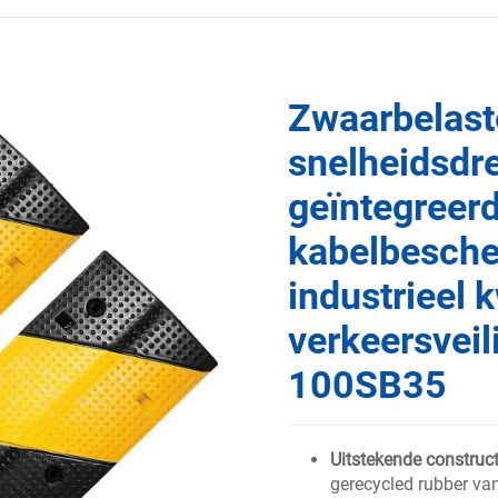
Zwaarbelast
snelheidsdr
geïntegreer
kabelbesche
industrieel k
verkeersvei
100SB35
Uitstekende construct
gerecycled rubber van 