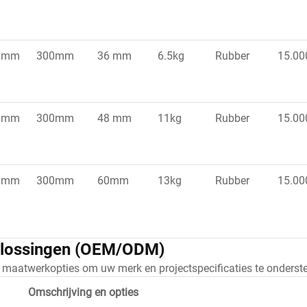
0mm
300mm
36 mm
6.5kg
Rubber
15.00
0mm
300mm
48 mm
11kg
Rubber
15.00
0mm
300mm
60mm
13kg
Rubber
15.00
lossingen (OEM/ODM)
le maatwerkopties om uw merk en projectspecificaties te onderst
Omschrijving en opties