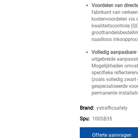
Voordelen van direct
fabrikant van verkeer
kostenvoordelen via d
kwaliteitscontrole (QC
groothandelsbestelli
naadloos inkoopproces
Volledig aanpasbar
uitgebreide aanpassin
Mogelijkheden omvatt
specifieke reflectere
(zoals volledig zwart
gespecialiseerde voor
permanente installati
ystrafficsafety
Brand:
100SB35
Spu:
Offerte aanvragen