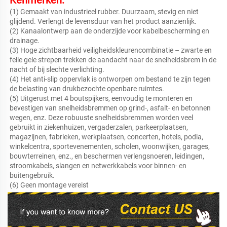
(1) Gemaakt van industrieel rubber. Duurzaam, stevig en niet 
glijdend. Verlengt de levensduur van het product aanzienlijk. 
(2) Kanaalontwerp aan de onderzijde voor kabelbescherming en 
drainage. 
(3) Hoge zichtbaarheid veiligheidskleurencombinatie – zwarte en 
felle gele strepen trekken de aandacht naar de snelheidsbrem in de 
nacht of bij slechte verlichting. 
(4) Het anti-slip oppervlak is ontworpen om bestand te zijn tegen 
de belasting van drukbezochte openbare ruimtes. 
(5) Uitgerust met 4 boutspijkers, eenvoudig te monteren en 
bevestigen van snelheidsbremmen op grind-, asfalt- en betonnen 
wegen, enz. Deze robuuste snelheidsbremmen worden veel 
gebruikt in ziekenhuizen, vergaderzalen, parkeerplaatsen, 
magazijnen, fabrieken, werkplaatsen, concerten, hotels, podia, 
winkelcentra, sportevenementen, scholen, woonwijken, garages, 
bouwterreinen, enz., en beschermen verlengsnoeren, leidingen, 
stroomkabels, slangen en netwerkkabels voor binnen- en 
buitengebruik. 
(6) Geen montage vereist 