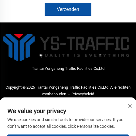
Verzenden
Tiantai Yongsheng Traffic Facilities Co,Ltd
Copyright © 2026 Tiantai Yongsheng Traffic Facilities Co,Ltd. Alle rechten
voorbehouden. --
Privacybeleid
Neem contact met ons op
We value your privacy
Address: Tiantai Yongsheng Traffic Facilities Co,Ltd Adres; No.73 Hongchou
We use cookies and similar tools to provide our services. If you
West Road, Hongchou town, Tiantai county, Taizhou City, Zhejiang Provice,
don't want to accept all cookies, click Personalize cookies.
China Postcode; 317210