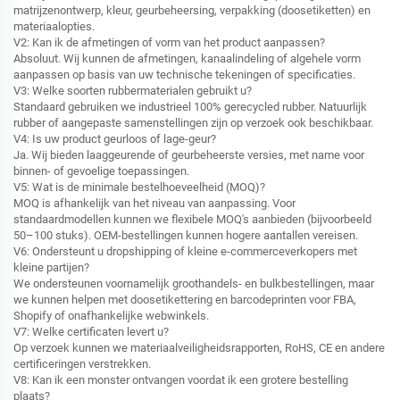
matrijzenontwerp, kleur, geurbeheersing, verpakking (doosetiketten) en
materiaalopties.
V2: Kan ik de afmetingen of vorm van het product aanpassen?
Absoluut. Wij kunnen de afmetingen, kanaalindeling of algehele vorm
aanpassen op basis van uw technische tekeningen of specificaties.
V3: Welke soorten rubbermaterialen gebruikt u?
Standaard gebruiken we industrieel 100% gerecycled rubber. Natuurlijk
rubber of aangepaste samenstellingen zijn op verzoek ook beschikbaar.
V4: Is uw product geurloos of lage-geur?
Ja. Wij bieden laaggeurende of geurbeheerste versies, met name voor
binnen- of gevoelige toepassingen.
V5: Wat is de minimale bestelhoeveelheid (MOQ)?
MOQ is afhankelijk van het niveau van aanpassing. Voor
standaardmodellen kunnen we flexibele MOQ's aanbieden (bijvoorbeeld
50–100 stuks). OEM-bestellingen kunnen hogere aantallen vereisen.
V6: Ondersteunt u dropshipping of kleine e-commerceverkopers met
kleine partijen?
We ondersteunen voornamelijk groothandels- en bulkbestellingen, maar
we kunnen helpen met doosetikettering en barcodeprinten voor FBA,
Shopify of onafhankelijke webwinkels.
V7: Welke certificaten levert u?
Op verzoek kunnen we materiaalveiligheidsrapporten, RoHS, CE en andere
certificeringen verstrekken.
V8: Kan ik een monster ontvangen voordat ik een grotere bestelling
plaats?