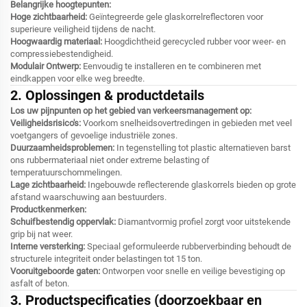
Belangrijke hoogtepunten:
Hoge zichtbaarheid:
Geïntegreerde gele glaskorrelreflectoren voor
superieure veiligheid tijdens de nacht.
Hoogwaardig materiaal:
Hoogdichtheid gerecycled rubber voor weer- en
compressiebestendigheid.
Modulair Ontwerp:
Eenvoudig te installeren en te combineren met
eindkappen voor elke weg breedte.
2. Oplossingen & productdetails
Los uw pijnpunten op het gebied van verkeersmanagement op:
Veiligheidsrisico's:
Voorkom snelheidsovertredingen in gebieden met veel
voetgangers of gevoelige industriële zones.
Duurzaamheidsproblemen:
In tegenstelling tot plastic alternatieven barst
ons rubbermateriaal niet onder extreme belasting of
temperatuurschommelingen.
Lage zichtbaarheid:
Ingebouwde reflecterende glaskorrels bieden op grote
afstand waarschuwing aan bestuurders.
Productkenmerken:
Schuifbestendig oppervlak:
Diamantvormig profiel zorgt voor uitstekende
grip bij nat weer.
Interne versterking:
Speciaal geformuleerde rubberverbinding behoudt de
structurele integriteit onder belastingen tot 15 ton.
Vooruitgeboorde gaten:
Ontworpen voor snelle en veilige bevestiging op
asfalt of beton.
3. Productspecificaties (doorzoekbaar en