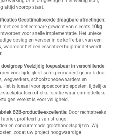
ijke werking of in omgevingen met weinig licht,
g altijd voorop staat.
ificaties
Geoptimaliseerde draagbare afmetingen:
m
met een beheersbare gewicht van slechts
10kg
ntworpen voor snelle implementatie. Het unieke
dige opslag en vervoer in de kofferbak van een
, waardoor het een essentieel hulpmiddel wordt
r.
& doelgroep
Veelzijdig toepasbaar in verschillende
rpen voor tijdelijk of semi-permanent gebruik door
s, wegwerkers, schoolzonebewaarders en
Het is ideaal voor spoedcontroleposten, tijdelijke
steekplaatsen of elke locatie waar onmiddellijke
tuigen vereist is voor veiligheid.
abriek
B2B-productie-excellentie:
Door rechtstreeks
abriek profiteert u van strenge
den en concurrerende groothandelsprijzen. Wij
osten, zodat uw project hoogwaardige