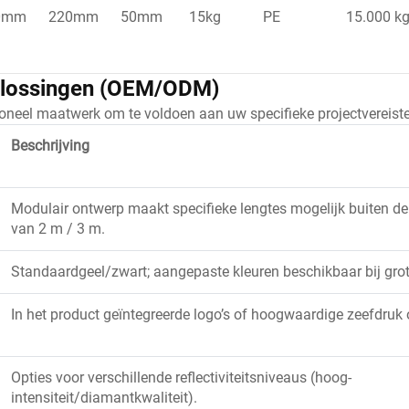
0mm
220mm
50mm
15kg
PE
15.000 k
lossingen (OEM/ODM)
oneel maatwerk om te voldoen aan uw specifieke projectvereisten
Beschrijving
Modulair ontwerp maakt specifieke lengtes mogelijk buiten 
van 2 m / 3 m.
Standaardgeel/zwart; aangepaste kleuren beschikbaar bij grot
In het product geïntegreerde logo’s of hoogwaardige zeefdruk 
Opties voor verschillende reflectiviteitsniveaus (hoog-
intensiteit/diamantkwaliteit).