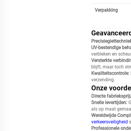
Verpakking
Geavanceerd
Precisiegiettechnie
UV-bestendige beh
verbleken en scheur
Versterkte verbindi
blijft, maar toch st
Kwaliteitscontrole:
verzending.
Onze voordel
Directe fabriekspri
Snelle levertijden:
G
als op maat gemaak
Wereldwijde Compl
verkeersveiligheid
Professionele onde