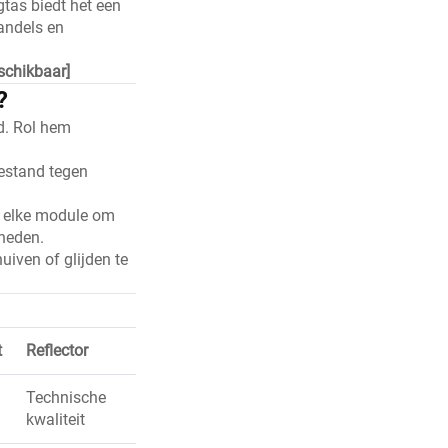
tas biedt het een
andels en
schikbaar]
?
d. Rol hem
bestand tegen
p elke module om
gheden.
uiven of glijden te
t
Reflector
g
Technische
kwaliteit