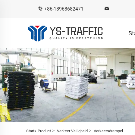
+86-18968682471
St
>
>
Start>
Product
Verkeer Veiligheid
Verkeersdrempel