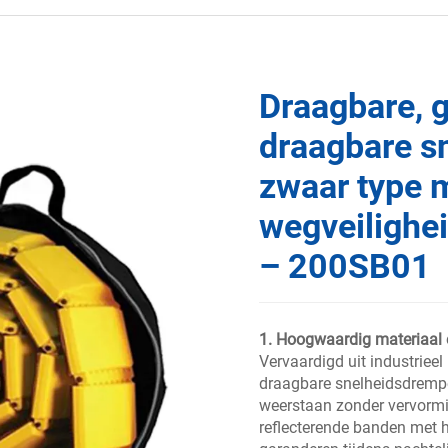
Draagbare, g
draagbare s
zwaar type m
wegveilighei
– 200SB01
1. Hoogwaardig materiaal
Vervaardigd uit industrieel
draagbare snelheidsdrempe
weerstaan zonder vervormi
reflecterende banden met h