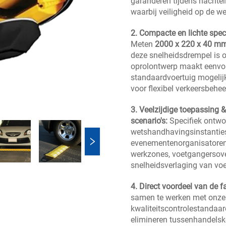
garanderen tijdens nachtel
waarbij veiligheid op de we
2. Compacte en lichte spec
Meten
2000 x 220 x 40 m
deze snelheidsdrempel is o
oprolontwerp maakt eenvou
standaardvoertuig mogelijk
voor flexibel verkeersbehee
3. Veelzijdige toepassing 
scenario's:
Specifiek ontwo
wetshandhavingsinstantie
evenementenorganisatoren. 
werkzones, voetgangersover
snelheidsverlaging van voer
4. Direct voordeel van de f
samen te werken met onze f
kwaliteitscontrolestandaar
elimineren tussenhandelsk