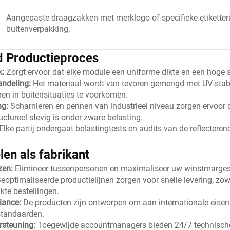
Aangepaste draagzakken met merklogo of specifieke etiketter
buitenverpakking.
 Productieproces
k:
Zorgt ervoor dat elke module een uniforme dikte en een hoge s
andeling:
Het materiaal wordt van tevoren gemengd met UV-stab
en in buitensituaties te voorkomen.
ng:
Scharnieren en pennen van industrieel niveau zorgen ervoor da
ructureel stevig is onder zware belasting.
Elke partij ondergaat belastingtests en audits van de reflecteren
en als fabrikant
jzen:
Elimineer tussenpersonen en maximaliseer uw winstmarges
eoptimaliseerde productielijnen zorgen voor snelle levering, zo
te bestellingen.
iance:
De producten zijn ontworpen om aan internationale eisen
standaarden.
rsteuning:
Toegewijde accountmanagers bieden 24/7 technische