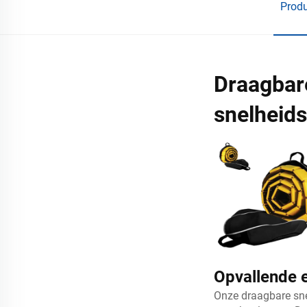
Prod
Draagbar
snelheid
Opvallende e
Onze draagbare sne