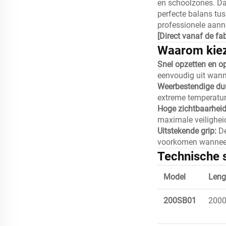
en schoolzones. Da
perfecte balans tu
professionele aan
[Direct vanaf de f
Waarom kiez
Snel opzetten en o
eenvoudig uit wann
Weerbestendige d
extreme temperatur
Hoge zichtbaarhei
maximale veiligheid
Uitstekende grip:
De
voorkomen wanneer 
Technische s
Model
Leng
200SB01
200