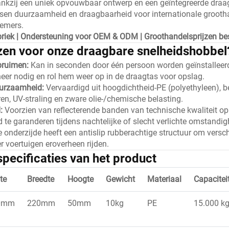
nkzij een uniek opvouwbaar ontwerp en een geïntegreerde draag
ssen duurzaamheid en draagbaarheid voor internationale grooth
nemers.
abriek | Ondersteuning voor OEM & ODM | Groothandelsprijzen be
en voor onze draagbare snelheidshobbel
pruimen:
Kan in seconden door één persoon worden geïnstalleer
eer nodig en rol hem weer op in de draagtas voor opslag.
uurzaamheid:
Vervaardigd uit hoogdichtheid-PE (polyethyleen), 
en, UV-straling en zware olie-/chemische belasting.
d:
Voorzien van reflecterende banden van technische kwaliteit o
 te garanderen tijdens nachtelijke of slecht verlichte omstandi
 onderzijde heeft een antislip rubberachtige structuur om versch
voertuigen eroverheen rijden.
pecificaties van het product
te
Breedte
Hoogte
Gewicht
Materiaal
Capacitei
0mm
220mm
50mm
10kg
PE
15.000 k