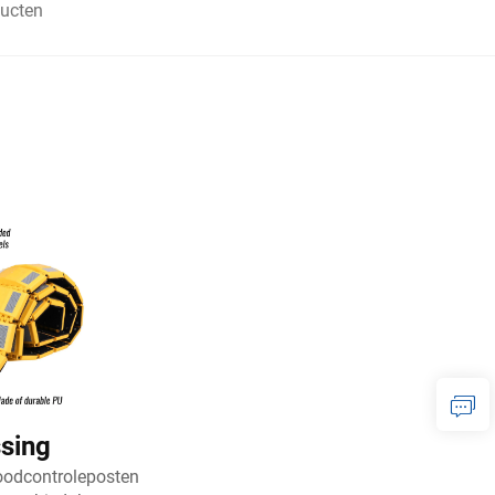
ucten
ssing
noodcontroleposten