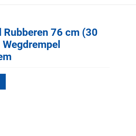
d Rubberen 76 cm (30
m Wegdrempel
rem