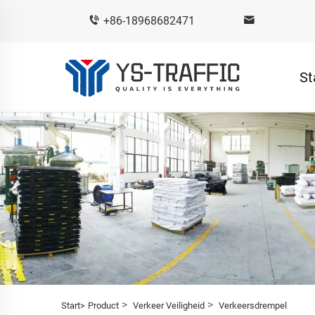
+86-18968682471
St
>
>
Start>
Product
Verkeer Veiligheid
Verkeersdrempel