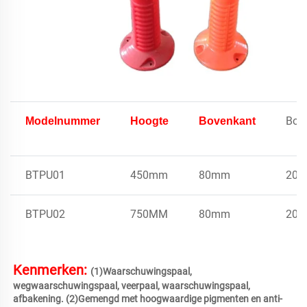
Bod
Modelnummer
Hoogte
Bovenkant
BTPU01
450mm
80mm
20
BTPU02
750MM
80mm
20
Kenmerken: 
(1)Waarschuwingspaal, 
wegwaarschuwingspaal, veerpaal, waarschuwingspaal, 
afbakening. (2)Gemengd met hoogwaardige pigmenten en anti-