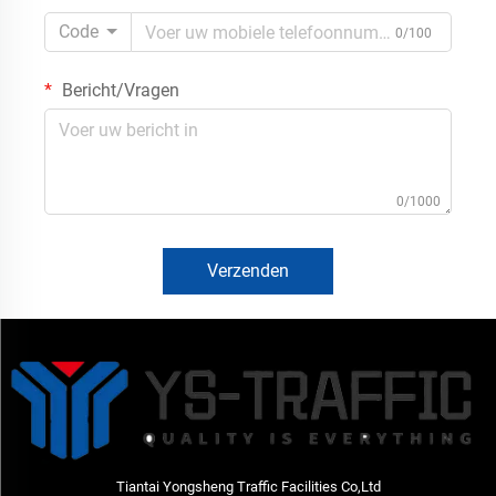
Code
0/100
Bericht/Vragen
0/1000
Verzenden
Tiantai Yongsheng Traffic Facilities Co,Ltd