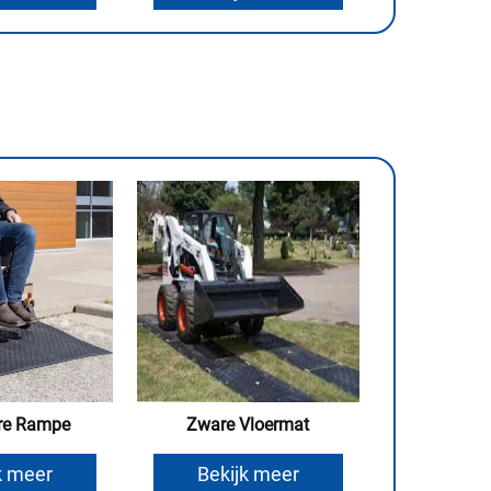
re Rampe
Zware Vloermat
k meer
Bekijk meer