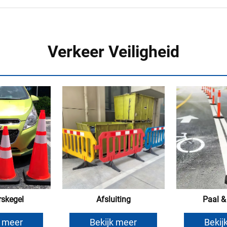
Verkeer Veiligheid
rskegel
Afsluiting
Paal &
k meer
Bekijk meer
Bekij