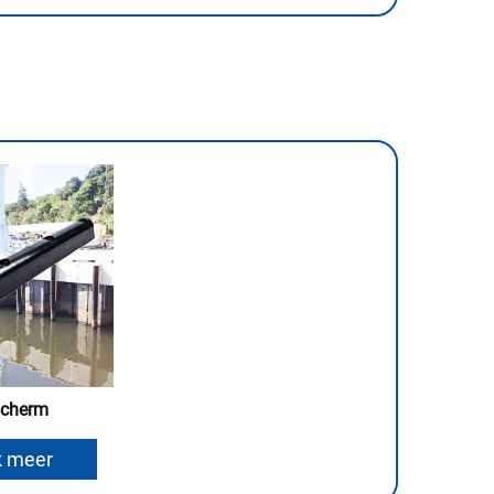
scherm
k meer