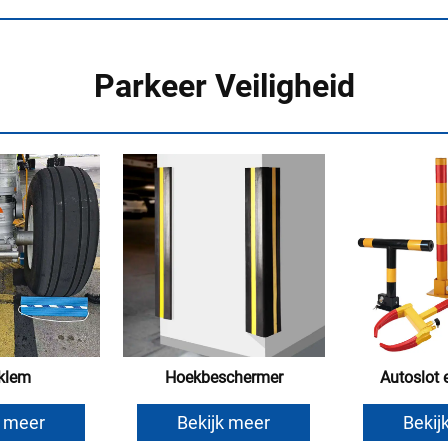
Parkeer Veiligheid
klem
Hoekbeschermer
Autoslot
k meer
Bekijk meer
Bekij