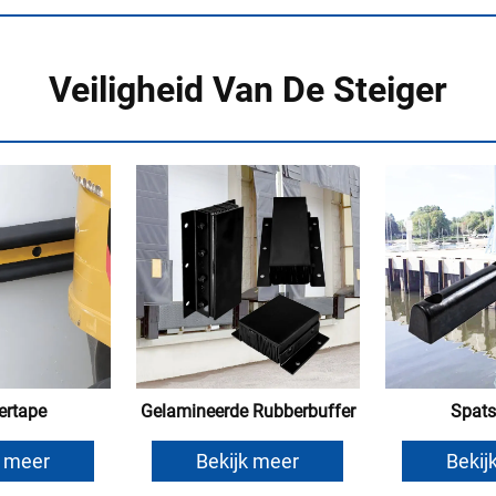
Veiligheid Van De Steiger
rtape
Gelamineerde Rubberbuffer
Spat
k meer
Bekijk meer
Bekij