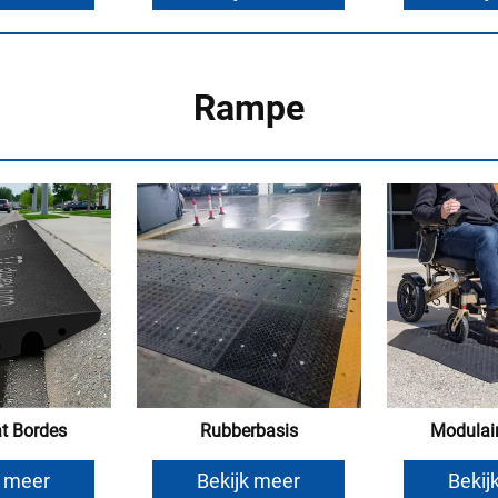
Rampe
at Bordes
Rubberbasis
Modulai
k meer
Bekijk meer
Bekij