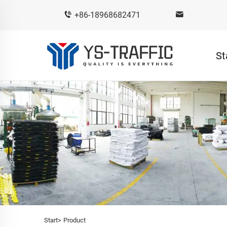
+86-18968682471
St
Start>
Product