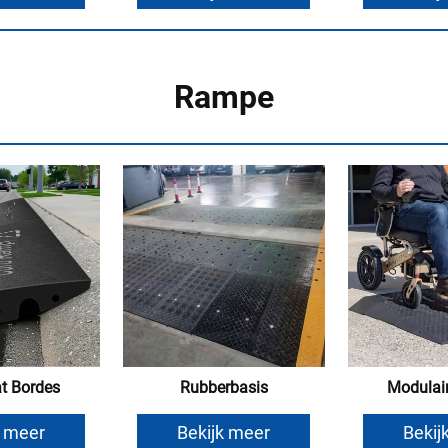
Rampe
at Bordes
Rubberbasis
Modulai
k meer
Bekijk meer
Bekij