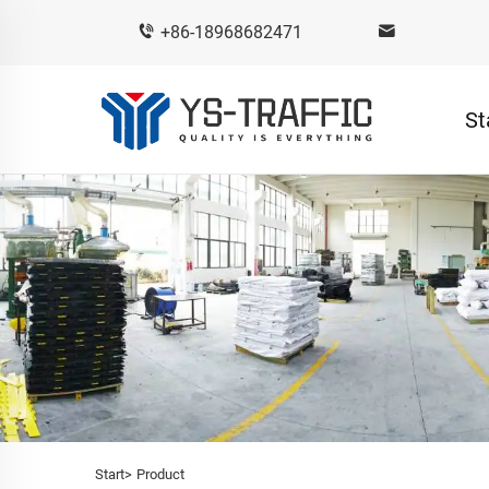
+86-18968682471
St
Start>
Product