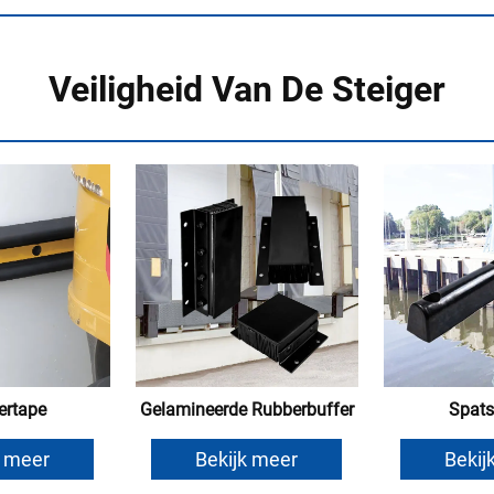
Veiligheid Van De Steiger
rtape
Gelamineerde Rubberbuffer
Spat
k meer
Bekijk meer
Bekij