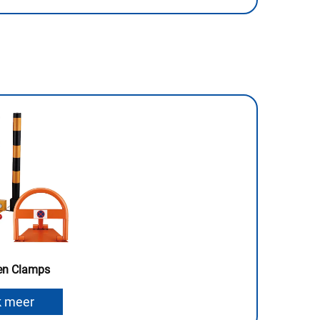
 en Clamps
k meer