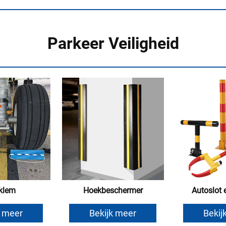
Parkeer Veiligheid
klem
Hoekbeschermer
Autoslot
k meer
Bekijk meer
Bekij