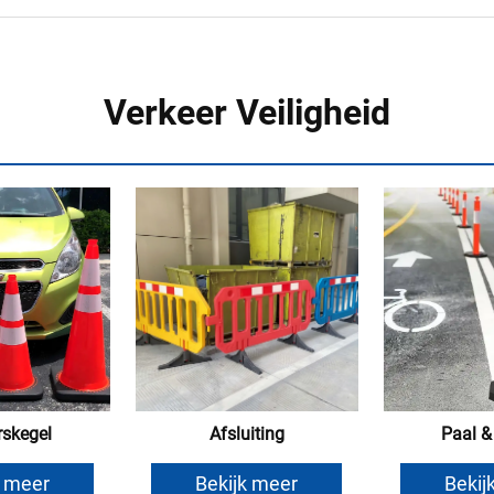
Verkeer Veiligheid
rskegel
Afsluiting
Paal &
k meer
Bekijk meer
Bekij