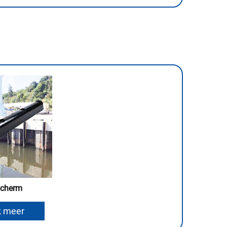
scherm
k meer