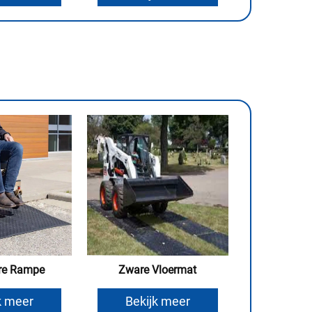
re Rampe
Zware Vloermat
k meer
Bekijk meer