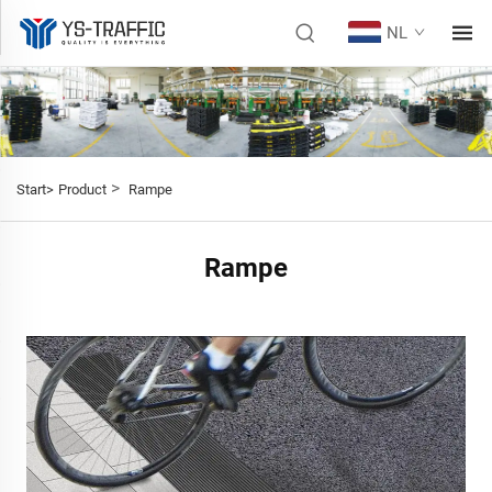
NL
>
Start>
Product
Rampe
Rampe