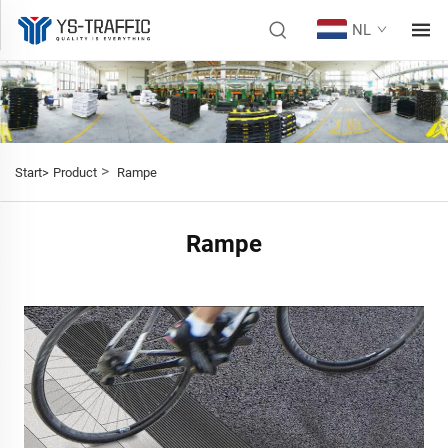
NL
>
Start>
Product
Rampe
Rampe