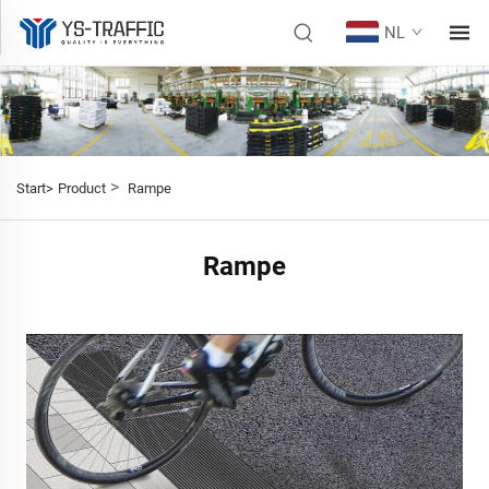
NL
>
Start>
Product
Rampe
Rampe