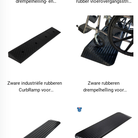
drempelhelling- en
rubber vloerovergangsstrip
vloerovergangsprofiel voor
en ultradunne
binnenvoordelen – TPR16
drempelrandbeschermer –
TPR04
Zware industriële rubberen
Zware rubberen
CurbRamp voor
drempelhelling voor
commerciële oprit- en
rolstoelen – TRA64
laadperrontoegang – CRC04