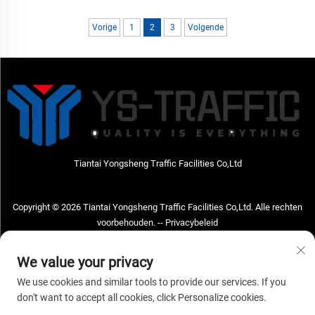
motorfietsen
Vorige
1
2
3
Volgende
Tiantai Yongsheng Traffic Facilities Co,Ltd
Copyright © 2026 Tiantai Yongsheng Traffic Facilities Co,Ltd. Alle rechten
voorbehouden. --
Privacybeleid
Neem contact met ons op
We value your privacy
Address: Tiantai Yongsheng Traffic Facilities Co,Ltd Adres; No.73 Hongchou
We use cookies and similar tools to provide our services. If you
West Road, Hongchou town, Tiantai county, Taizhou City, Zhejiang Provice,
don't want to accept all cookies, click Personalize cookies.
China Postcode; 317210