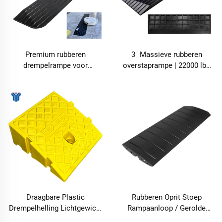
Premium rubberen
3" Massieve rubberen
drempelrampe voor
overstaprampe | 22000 lbs
deuropeningen en
draagvermogen | Anti-slip
vloerovergangen – TRA25
toegangsrampe voor
rolstoelen, scooters en
karren
Draagbare Plastic
Rubberen Oprit Stoep
Drempelhelling Lichtgewicht
Rampaanloop / Gerolde
Laadhelling
Rand Rampaanloop