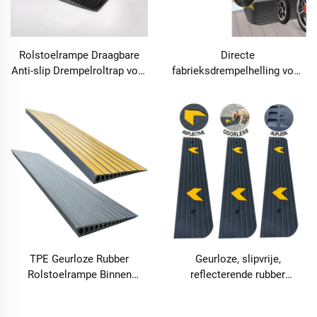
Rolstoelrampe Draagbare
Directe
Anti-slip Drempelroltrap voor
fabrieksdrempelhelling voor
Oprit Stoep
rolstoel-TRA01
TPE Geurloze Rubber
Geurloze, slipvrije,
Rolstoelrampe Binnen
reflecterende rubber
Drempelrampe Stoeprampe
thuisrampe drempelrampe
Met Afgeschuinde Zijden
voor mobiliteitscooters,