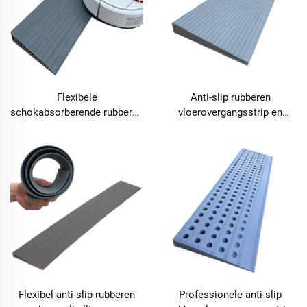
Flexibele
Anti-slip rubberen
schokabsorberende rubberen
vloerovergangsstrip en
drempelrampe en
drempelplank voor
overgangsstrip voor
robotstofzuiger – TPR20
meerdere ondergronden –
TPR32
Flexibel anti-slip rubberen
Professionele anti-slip