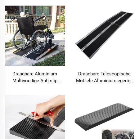
Antislipoppervlak
Bordeshelling
Draagbare Aluminium
Draagbare Telescopische
Multivoudige Anti-slip
Mobiele Aluminiumlegering
Rolstoeloprit Wegdek
Ramp Gehandicaptenrolstoel
Product voor Rolstoelen
Toegangsweg Product