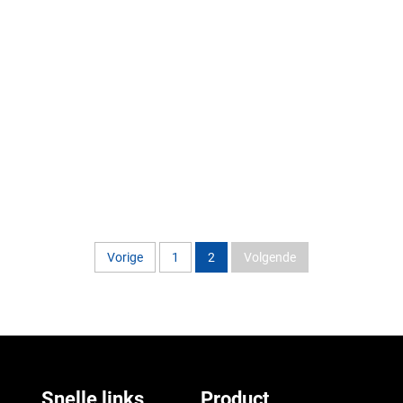
Vorige
1
2
Volgende
Snelle links
Product