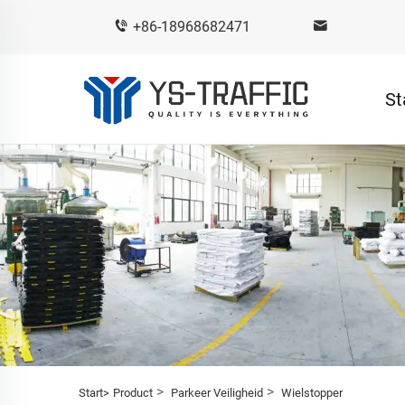
+86-18968682471
St
>
>
Start>
Product
Parkeer Veiligheid
Wielstopper