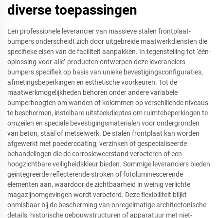
diverse toepassingen
Een professionele leverancier van massieve stalen frontplaat-
bumpers onderscheidt zich door uitgebreide maatwerkdiensten die
specifieke eisen van de faciliteit aanpakken. In tegenstelling tot ‘één-
oplossing-voor-alle’-producten ontwerpen deze leveranciers
bumpers specifiek op basis van unieke bevestigingsconfiguraties,
afmetingsbeperkingen en esthetische voorkeuren. Tot de
maatwerkmogelijkheden behoren onder andere variabele
bumperhoogten om wanden of kolommen op verschillende niveaus
te beschermen, instelbare uitsteekdieptes om ruimtebeperkingen te
omzeilen en speciale bevestigingsmaterialen voor ondergronden
van beton, staal of metselwerk. De stalen frontplaat kan worden
afgewerkt met poedercoating, verzinken of gespecialiseerde
behandelingen die de corrosieweerstand verbeteren of een
hoogzichtbare veiligheidskleur bieden. Sommige leveranciers bieden
geïntegreerde reflecterende stroken of fotoluminescerende
elementen aan, waardoor de zichtbaarheid in weinig verlichte
magazijnomgevingen wordt verbeterd. Deze flexibiliteit blijkt
onmisbaar bij de bescherming van onregelmatige architectonische
details, historische gebouwstructuren of apparatuur met niet-