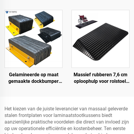
kanalen,
snelheidsbult helling,
rolstoeltoegankelijke
wegberm oploophelling
oprijplaat voor binnen- en
buitengebruik bij
evenementen
Gelamineerde op maat
Massief rubberen 7,6 cm
gemaakte dockbumper
oploophulp voor rolstoel,
blok, laadplatform
drempel, deuroploophulp
bumper, zware dockboeg
met vleugelranden,
snelheidsbump
Productcategorie
Het kiezen van de juiste leverancier van massaal geleverde
stalen frontplaten voor laminaatstootkussens biedt
aanzienlijke praktische voordelen die direct van invloed zijn
op uw operationele efficiëntie en kostenbeheer. Ten eerste