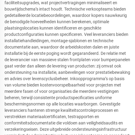
faciliteitsupgrades, wat projectvertragingen minimaliseert en
bouwtijdschema’s intact houdt. Technische verkoopteams bieden
gedetailleerde locatiebeoordelingen, waardoor kopers nauwkeurig
de benodigde hoeveelheden kunnen berekenen, optimale
plaatsingslocaties kunnen identificeren en geschikte
productconfiguraties kunnen specificeren. Veel leveranciers bieden
installatiehandleidingen, montage-sjablonen en technische
documentatie aan, waardoor de arbeidskosten dalen en juiste
installatie bij de eerste poging wordt gegarandeerd. De relatie met
de leverancier van massieve stalen frontplaten voor bumperpanelen
gaat verder dan alleen de levering van producten: zij omvat ook
ondersteuning na installatie, aanbevelingen voor prestatiebewaking
en advies over levenscyclusbeheer. Inkoopprogramma’s op basis
van volume bieden kostenvoorspelbaarheid voor projecten met
meerdere fasen of voor organisaties die meerdere vestigingen
beheren, terwijl consistente productspecificaties uniforme
beschermingsnormen op alle locaties waarborgen. Gevestigde
leveranciers hanteren strenge kwaliteitscontroleprocessen en
verstrekken materiaalcertificaten, testrapporten en
conformiteitsdocumentatie die voldoen aan veiligheidsaudits en
verzekeringseisen. Deze uitgebreide ondersteuningsinfrastructuur