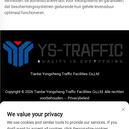
vermindert de administratieve last voor inkoopteams en garandeert
dat beschermingssystemen gedurende hun gehele levensduur
optimaal functioneren.
Tiantai Yongsheng Traffic Facilities Co,Ltd
Copyright © 2026 Tiantai Yongsheng Traffic Facilities Co,Ltd. Alle rechten
voorbehouden. --
Privacybeleid
Neem contact met ons op
We value your privacy
Address: Tiantai Yongsheng Traffic Facilities Co,Ltd Adres; No.73 Hongchou
We use cookies and similar tools to provide our services. If you
West Road, Hongchou town, Tiantai county, Taizhou City, Zhejiang Provice,
don't want to accept all cookies, click Personalize cookies.