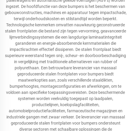
palletwagens en automatische geleide voertuigen (AGV’s) worden
ingezet. De hoofdfunctie van deze bumpers is het beschermen van
gebouwconstructies, machines en apparatuur tegen impactschade,
terwijl onderhoudskosten en stilstandtijd worden beperkt.
Technologische kenmerken omvatten nauwkeurig geconstrueerde
stalen frontplaten die bestand zijn tegen vervorming, geavanceerde
lijmverbindingssystemen die een langdurige laminaatintegriteit
garanderen en energie-absorberende kernmaterialen die
impactkrachten effectief dissiperen. De stalen frontplaat biedt
superieure weerstand tegen snij-, scheur- en doorboorbeschadiging
in vergelijking met traditionele alternatieven van rubber of
polyurethaan. Een betrouwbare leverancier van massaal
geproduceerde stalen frontplaten voor bumpers biedt
maatwerkopties aan, zoals verschillende staaldikten,
bumperhoogtes, montageconfiguraties en afwerkingen, om te
voldoen aan specifieke toepassingsvereisten. Deze beschermende
systemen worden veelvuldig toegepast op laadpalen,
productielijnen, koelopslagfaciliteiten,
automobielproductiefaciliteiten, farmaceutische magazijnen en
industriele gangen met zwaar verkeer. De leverancier van massaal
geproduceerde stalen frontplaten voor bumpers ondersteunt
diverse sectoren met schaalbare oplossingen die de