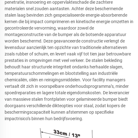
penetratie, insnoering en oppervlakteschade die zachtere
materialen snel zouden aantasten. Achter deze beschermende
stalen laag bevinden zich gespecialiseerde energie-absorberende
kernen die bij impact comprimeren en kinetische energie omzetten in
gecontroleerde vervorming, waardoor zowel de
montageconstructie van de bumper als de botsende apparatuur
worden beschermd. Deze geavanceerde constructie verlengt de
levensduur aanzienlijk ten opzichte van traditionele alternatieven
zoals rubber of schuim, en levert vaak vijf tot tien jaar betrouwbare
prestaties in omgevingen met veel verkeer. De stalen bekleding
behoudt haar structurele integriteit ondanks herhaalde slagen,
temperatuurschommelingen en blootstelling aan industriële
chemicaliën, oliën en reinigingsmiddelen. Voor facility managers
vertaalt dit zich in voorspelbare onderhoudsprogramma’s, minder
spoedreparaties en lagere totale eigendomskosten. De leverancier
van massieve stalen frontplaten voor gelamineerde bumper biedt
doorgaans verschillende dikteopties voor staal, zodat kopers de
beschermingscapaciteit kunnen afstemmen op specifieke
impactrisico’s binnen hun bedrijfsvoering.