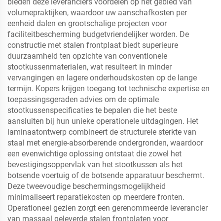
bieden deze leveranciers voordelen op het gebied van
volumepraktijken, waardoor uw aanschafkosten per
eenheid dalen en grootschalige projecten voor
faciliteitbescherming budgetvriendelijker worden. De
constructie met stalen frontplaat biedt superieure
duurzaamheid ten opzichte van conventionele
stootkussenmaterialen, wat resulteert in minder
vervangingen en lagere onderhoudskosten op de lange
termijn. Kopers krijgen toegang tot technische expertise en
toepassingsgeraden advies om de optimale
stootkussenspecificaties te bepalen die het beste
aansluiten bij hun unieke operationele uitdagingen. Het
laminaatontwerp combineert de structurele sterkte van
staal met energie-absorberende ondergronden, waardoor
een evenwichtige oplossing ontstaat die zowel het
bevestigingsoppervlak van het stootkussen als het
botsende voertuig of de botsende apparatuur beschermt.
Deze tweevoudige beschermingsmogelijkheid
minimaliseert reparatiekosten op meerdere fronten.
Operationeel gezien zorgt een gerenommeerde leverancier
van massaal geleverde stalen frontplaten voor