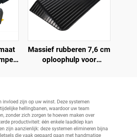
maat
Massief rubberen 7,6 cm
mper
oploophulp voor
orm
rolstoel, drempel,
e
deuroploophulp met
vleugelranden,
snelheidsbump
an invloed zijn op uw winst. Deze systemen
tijdelijke hellingbanen, waardoor uw team
Productcategorie
n, zonder zich zorgen te hoeven maken over
erde productiviteit: één enkele laadklep kan
n zijn aanzienlijk: deze systemen elimineren bijna
gsletsels die vaak gepaard gaan met handmatige