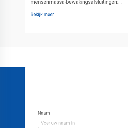
mensenmassa-bewakingsafsluitingen:
op maat gemaakte kleuren, logo’s en
Bekijk meer
groothandelslevering – professionele
oplossingen voor mensenmassa-beheer
bij commercieel verkeersbeheer.
Moderne openbare locaties vereisen
meer dan tijdelijke hekwerken en
eenvoudige wachtrijen. Luchthavens,
stadions, evenemententerreinen, ...
Naam