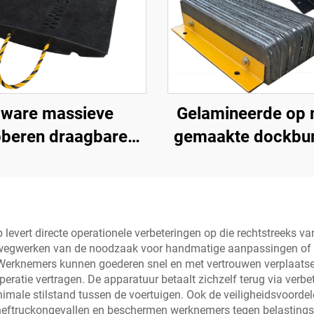
ware massieve
Gelamineerde op 
bberen draagbare
gemaakte dockbu
e Premium helling
blok, laadplatf
gangsweg product
bumper, zwar
 betere toegang tot
dockboeg
wegen
 levert directe operationele verbeteringen op die rechtstreeks v
et wegwerken van de noodzaak voor handmatige aanpassingen of 
erknemers kunnen goederen snel en met vertrouwen verplaatse
eratie vertragen. De apparatuur betaalt zichzelf terug via verbet
imale stilstand tussen de voertuigen. Ook de veiligheidsvoordele
op heftruckongevallen en beschermen werknemers tegen belastin