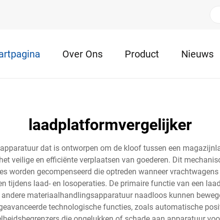
artpagina
Over Ons
Product
Nieuws
laadplatformvergelijker
k apparatuur dat is ontworpen om de kloof tussen een magazijnla
et veilige en efficiënte verplaatsen van goederen. Dit mechanis
ies worden gecompenseerd die optreden wanneer vrachtwagens o
tijdens laad- en losoperaties. De primaire functie van een laad
 andere materiaalhandlingsapparatuur naadloos kunnen bewegen 
 geavanceerde technologische functies, zoals automatische pos
lheidsbegrenzers die ongelukken of schade aan apparatuur voor