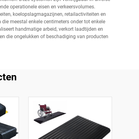
ende operationele eisen en verkeersvolumes.
iten, koelopslagmagazijnen, retailactiviteiten en
die meestal enkele centimeters onder tot enkele
iseert handmatige arbeid, verkort laadtijden en
neren die ongelukken of beschadiging van producten
cten