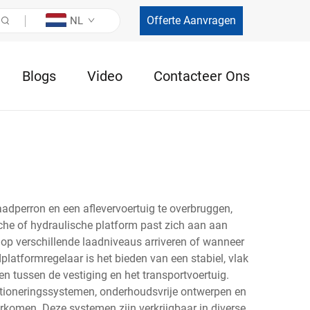
Offerte Aanvragen
NL
Blogs
Video
Contacteer Ons
adperron en een aflevervoertuig te overbruggen,
che of hydraulische platform past zich aan aan
p verschillende laadniveaus arriveren of wanneer
platformregelaar is het bieden van een stabiel, vlak
tussen de vestiging en het transportvoertuig.
itioneringssystemen, onderhoudsvrije ontwerpen en
komen. Deze systemen zijn verkrijgbaar in diverse