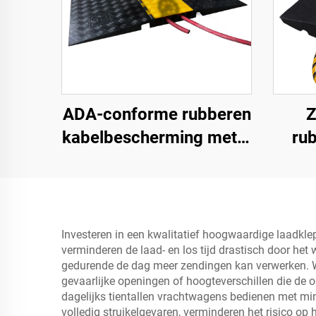
ADA-conforme rubberen
Z
kabelbescherming met 5
ru
kanalen,
ramp
rolstoeltoegankelijke
toe
oprijplaat voor binnen-
voor
en buitengebruik bij
Investeren in een kwalitatief hoogwaardige laadklep
verminderen de laad- en los tijd drastisch door h
evenementen
gedurende de dag meer zendingen kan verwerken. W
gevaarlijke openingen of hoogteverschillen die de op
dagelijks tientallen vrachtwagens bedienen met min
volledig struikelgevaren, verminderen het risico 