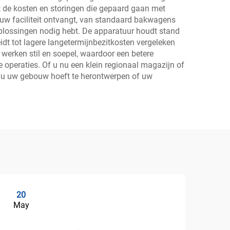
 de kosten en storingen die gepaard gaan met
uw faciliteit ontvangt, van standaard bakwagens
e oplossingen nodig hebt. De apparatuur houdt stand
idt tot lagere langetermijnbezitkosten vergeleken
werken stil en soepel, waardoor een betere
e operaties. Of u nu een klein regionaal magazijn of
at u uw gebouw hoeft te herontwerpen of uw
20
2
May
Ma