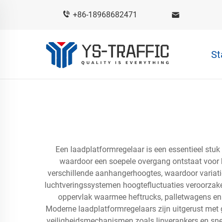
+86-18968682471
St
Een laadplatformregelaar is een essentieel stu
waardoor een soepele overgang ontstaat voor h
verschillende aanhangerhoogtes, waardoor variat
luchtveringssystemen hoogtefluctuaties veroorzaken 
oppervlak waarmee heftrucks, palletwagens en
Moderne laadplatformregelaars zijn uitgerust met
veiligheidsmechanismen zoals lipverankers en sne