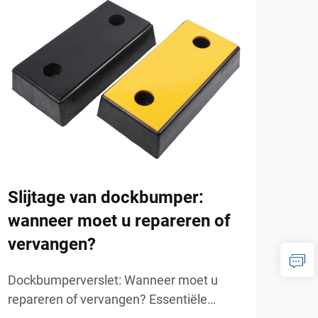
Slijtage van dockbumper:
Sel
wanneer moet u repareren of
bum
vervangen?
imp
Dockbumperverslet: Wanneer moet u
Sele
repareren of vervangen? Essentiële
basi