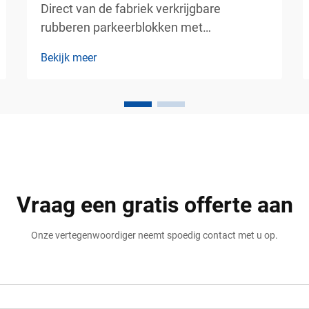
Direct van de fabriek verkrijgbare
rubberen parkeerblokken met
aangepaste reflecterende strepen en
Bekijk meer
montagekits – duurzame
parkeerveiligheidsoplossingen voor
commerciële verkeersgebieden.
Moderne parkeergebieden vereisen meer
dan geschilderde lijnen en
richtingsborden. Winkelcentra,
bedrijventerreinen, ...
Vraag een gratis offerte aan
Onze vertegenwoordiger neemt spoedig contact met u op.