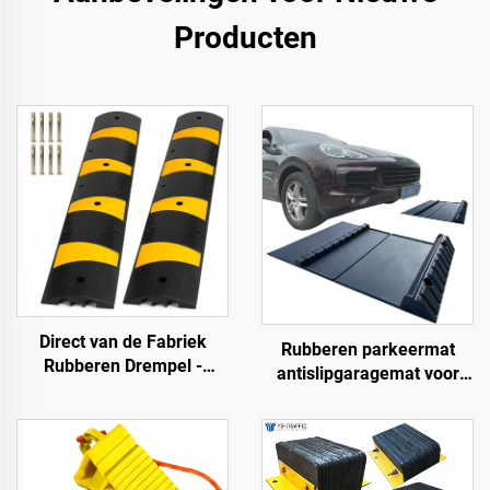
Producten
Direct van de Fabriek
Rubberen parkeermat
Rubberen Drempel -
antislipgaragemat voor
183SB02
binnen en buiten voor
SUV/vrachtwagens/sportwa