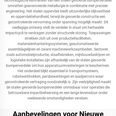
technologische kenmerken van een stalen gevoerde bumperverdeler
omvatten geavanceerde metallurgie in combinatie met precisie-
engineering. Het stalen oppervlak biedt uitzonderlijke slijtvastheid
en oppervlaktehardheid, terwijl de gevoerde constructie een
gecontroleerde vervorming onder spanning mogelijk maakt. Dit
veellagige ontwerp stelt de verdeler in staat om herhaalde
impactcycli te verdragen zonder structurele storing. Toepassingen
strekken zich uit over productiefaciliteiten,
materialenhanteringssystemen, geautomatiseerde
assemblagelijnen en zware machinewerkzaamheden. Sectoren
zoals automobielproductie, staalfabrieken, mijnbouwbedrijven en
logistieke installaties zijn afhankelijk van de stalen gevoerde
bumperverdeler om hun apparatuurinvesteringen te beschermen.
Het onderdeel blijkt essentieel in transportsysteem,
robotwerkhokken, persbewerkingen en laadperrons waar
gecontroleerde vertraging noodzakelijk is. Zijn veelzijdigheid maakt
de stalen gevoerde bumperverdeler onmisbaar voor operaties die
betrouwbare impactbeheersing en een lange levensduur onder
veeleisende omstandigheden vereisen.
Aanbevelingen voor Nieuwe