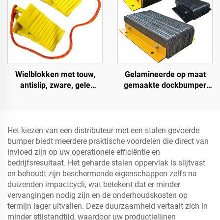
Wielblokken met touw,
Gelamineerde op maat
antislip, zware, gele
gemaakte dockbumper
wielblokken, lichtgewicht
blok, laadplatform
wielstops voor auto's,
bumper, zware dockboeg
campers, vrachtwagens en
camperwagens
Het kiezen van een distributeur met een stalen gevoerde
bumper biedt meerdere praktische voordelen die direct van
invloed zijn op uw operationele efficiëntie en
bedrijfsresultaat. Het geharde stalen oppervlak is slijtvast
en behoudt zijn beschermende eigenschappen zelfs na
duizenden impactcycli, wat betekent dat er minder
vervangingen nodig zijn en de onderhoudskosten op
termijn lager uitvallen. Deze duurzaamheid vertaalt zich in
minder stilstandtijd, waardoor uw productielijnen