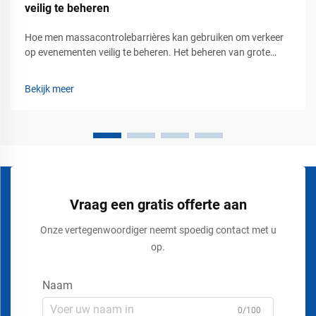
veilig te beheren
Hoe men massacontrolebarrières kan gebruiken om verkeer
op evenementen veilig te beheren. Het beheren van grote
groepen mensen tijdens concerten, tentoonstellingen,
beurzen, stadionevenementen, luchthavens, winkelcentra en
Bekijk meer
openbare bijeenkomsten vereist meer dan alleen het plaatsen
van borden of touwen...
Vraag een gratis offerte aan
Onze vertegenwoordiger neemt spoedig contact met u
op.
Naam
0/100