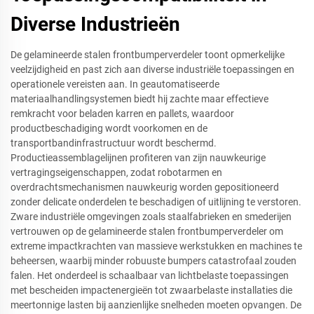
Diverse Industrieën
De gelamineerde stalen frontbumperverdeler toont opmerkelijke
veelzijdigheid en past zich aan diverse industriële toepassingen en
operationele vereisten aan. In geautomatiseerde
materiaalhandlingsystemen biedt hij zachte maar effectieve
remkracht voor beladen karren en pallets, waardoor
productbeschadiging wordt voorkomen en de
transportbandinfrastructuur wordt beschermd.
Productieassemblagelijnen profiteren van zijn nauwkeurige
vertragingseigenschappen, zodat robotarmen en
overdrachtsmechanismen nauwkeurig worden gepositioneerd
zonder delicate onderdelen te beschadigen of uitlijning te verstoren.
Zware industriële omgevingen zoals staalfabrieken en smederijen
vertrouwen op de gelamineerde stalen frontbumperverdeler om
extreme impactkrachten van massieve werkstukken en machines te
beheersen, waarbij minder robuuste bumpers catastrofaal zouden
falen. Het onderdeel is schaalbaar van lichtbelaste toepassingen
met bescheiden impactenergieën tot zwaarbelaste installaties die
meertonnige lasten bij aanzienlijke snelheden moeten opvangen. De