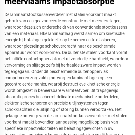
meervlaams impactabsorptie
De laminaatstootkussenverdeler met stalen voorkant maakt
gebruik van een geavanceerde constructie met meerdere lagen,
waardoor deze zich onderscheidt van conventionele stootkussens
van één materiaal. Elke laminaatlaag werkt samen om kinetische
energie bij botsingen geleidelijk op te nemen en te dissiperen,
waardoor plotselinge schokoverdracht naar de beschermde
apparatuur wordt voorkomen. De buitenste stalen voorkant vormt
het initiële contactoppervlak met uitzonderlijke hardheid, waardoor
vervorming en slijtage zelfs bij herhaalde zware impact worden
tegengegaan. Onder dit beschermende buitenoppervlak
comprimeren zorgvuldig ontworpen laminaatlagen op een
gecontroleerde manier, waarbij destructieve kinetische energie
wordt omgezet in beheersbare warmteafvoer. Dit trapsgewijs
absorptieproces beschermt delicate mechanische onderdelen,
elektronische sensoren en precisie-uitlijnsystemen tegen
schokkrachten die uitlijning of storing kunnen veroorzaken. Het
gelaagde ontwerp van de laminaatstootkussenverdeler met stalen
voorkant maakt bovendien aanpassing mogelijk op basis van
specifieke impactvelociteiten en belastingsgewichten in uw
toepassing. Ingenieurs kunnen de samenstelling en dikte van de