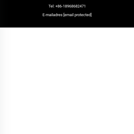
Tel:
+86-18968682471
E-mailadres:
[email protected]