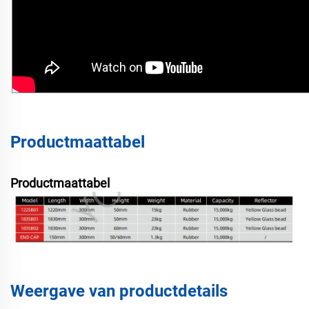
Productmaattabel
Productmaattabel
Weergave van productdetails