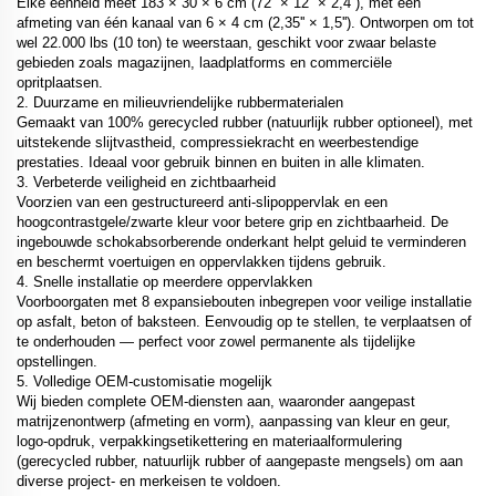
Elke eenheid meet 183 × 30 × 6 cm (72'' × 12'' × 2,4''), met een
afmeting van één kanaal van 6 × 4 cm (2,35'' × 1,5''). Ontworpen om tot
wel 22.000 lbs (10 ton) te weerstaan, geschikt voor zwaar belaste
gebieden zoals magazijnen, laadplatforms en commerciële
opritplaatsen.
2. Duurzame en milieuvriendelijke rubbermaterialen
Gemaakt van 100% gerecycled rubber (natuurlijk rubber optioneel), met
uitstekende slijtvastheid, compressiekracht en weerbestendige
prestaties. Ideaal voor gebruik binnen en buiten in alle klimaten.
3. Verbeterde veiligheid en zichtbaarheid
Voorzien van een gestructureerd anti-slipoppervlak en een
hoogcontrastgele/zwarte kleur voor betere grip en zichtbaarheid. De
ingebouwde schokabsorberende onderkant helpt geluid te verminderen
en beschermt voertuigen en oppervlakken tijdens gebruik.
4. Snelle installatie op meerdere oppervlakken
Voorboorgaten met 8 expansiebouten inbegrepen voor veilige installatie
op asfalt, beton of baksteen. Eenvoudig op te stellen, te verplaatsen of
te onderhouden — perfect voor zowel permanente als tijdelijke
opstellingen.
5. Volledige OEM-customisatie mogelijk
Wij bieden complete OEM-diensten aan, waaronder aangepast
matrijzenontwerp (afmeting en vorm), aanpassing van kleur en geur,
logo-opdruk, verpakkingsetikettering en materiaalformulering
(gerecycled rubber, natuurlijk rubber of aangepaste mengsels) om aan
diverse project- en merkeisen te voldoen.