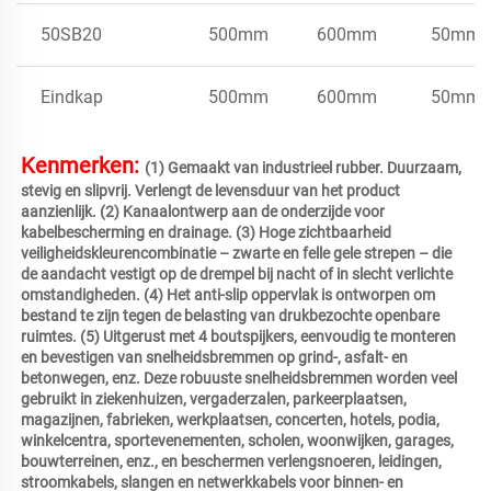
50SB20
500mm
600mm
50mm
Eindkap
500mm
600mm
50mm
Kenmerken: 
(1) Gemaakt van industrieel rubber. Duurzaam, 
stevig en slipvrij. Verlengt de levensduur van het product 
aanzienlijk. (2) Kanaalontwerp aan de onderzijde voor 
kabelbescherming en drainage. (3) Hoge zichtbaarheid 
veiligheidskleurencombinatie – zwarte en felle gele strepen – die 
de aandacht vestigt op de drempel bij nacht of in slecht verlichte 
omstandigheden. (4) Het anti-slip oppervlak is ontworpen om 
bestand te zijn tegen de belasting van drukbezochte openbare 
ruimtes. (5) Uitgerust met 4 boutspijkers, eenvoudig te monteren 
en bevestigen van snelheidsbremmen op grind-, asfalt- en 
betonwegen, enz. Deze robuuste snelheidsbremmen worden veel 
gebruikt in ziekenhuizen, vergaderzalen, parkeerplaatsen, 
magazijnen, fabrieken, werkplaatsen, concerten, hotels, podia, 
winkelcentra, sportevenementen, scholen, woonwijken, garages, 
bouwterreinen, enz., en beschermen verlengsnoeren, leidingen, 
stroomkabels, slangen en netwerkkabels voor binnen- en 